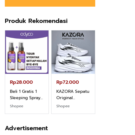
Produk Rekomendasi
Rp28.000
Rp72.000
Rp71.500
Beli 1 Gratis 1
KAZORA Sepatu
Jersey Oversiz
Sleeping Spray
Original
Boxy PROMISE
& Pillow Mist
Sneaker
88 Vintage
Shopee
Shopee
Shopee
Aromatherapy
Sekolah
Unisex Pria
Lavender By
Olahraga Sport
Wanita Sport
ODY.CO 60ml
Running Phylon
Big Size
Advertisement
Pewangi /
Empuk Dan