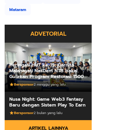
Mataram
ADVETORIAL
Peringati HUT ke-15, Garnita
Malahayati NasDem NTB bakal
Gulirkan Program Restorasi 1500
Kakus Sekolah
Bersponsor
2 minggu yang lalu
Nusa Night: Game Web3 Fantasy
Baru dengan Sistem Play To Earn
Bersponsor
2 bulan yang lalu
ARTIKEL LAINNYA