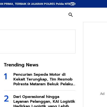
 TERBAIK DI JAJARAN POLRES Polda NTB
Kapolres Lombok Utara Apresia
Trending News
Pencurian Sepeda Motor di
Kekait Terungkap, Tim Resmob
Polresta Mataram Bekuk Pelaku
di Sesela
Ad
Dari Operasional hingga
Layanan Pelanggan, KAI Logistik
Hadirkan Logistik yang Lebih