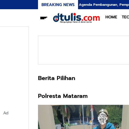
BREAKING NEWS
Dukung Triple Agenda Pembangunan, Pemprov NTB M
HOME
TE
Berita Pilihan
Polresta Mataram
Ad