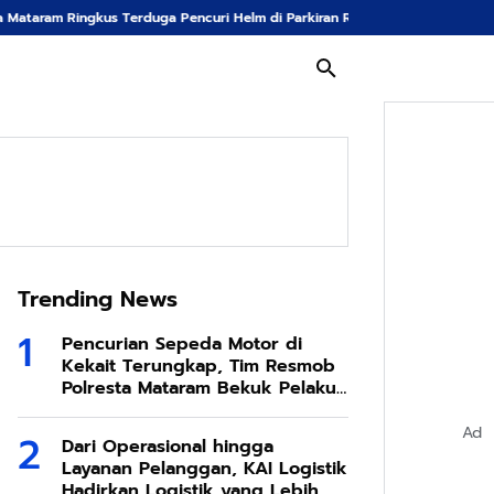
Ringkus Terduga Pencuri Helm di Parkiran RSUD Provinsi NTB
BRI Finance
Trending News
Pencurian Sepeda Motor di
Kekait Terungkap, Tim Resmob
Polresta Mataram Bekuk Pelaku
di Sesela
Ad
Dari Operasional hingga
Layanan Pelanggan, KAI Logistik
Hadirkan Logistik yang Lebih