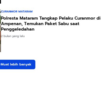
CURANMOR MATARAM
Polresta Mataram Tangkap Pelaku Curanmor di
Ampenan, Temukan Paket Sabu saat
Penggeledahan
2 bulan yang lalu
Muat lebih banyak
Rp20.000
Rp28.000
Rp72.000
Hay Poetry
Beli 1 Gratis 1
KAZORA Sepatu
Promo Bundling
Sleeping Spray
Original
Botol Feminim
& Pillow Mist
Sneaker
Shopee
Shopee
Shopee
Care Perawatan
Aromatherapy
Sekolah
Keputihan
Lavender By
Olahraga Sport
Kewanitaan
ODY.CO 60ml
Running Phylon
Hygiene dengan
Pewangi /
Empuk Dan