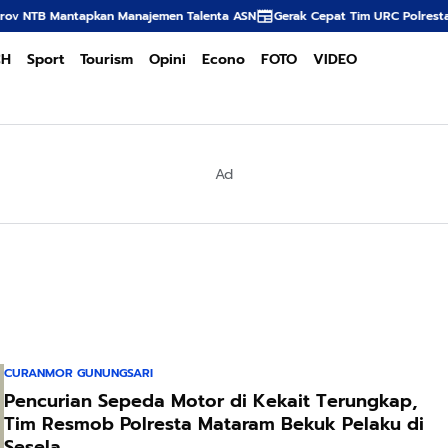
antapkan Manajemen Talenta ASN
Gerak Cepat Tim URC Polresta Mataram 
CH
Sport
Tourism
Opini
Econo
FOTO
VIDEO
Ad
CURANMOR GUNUNGSARI
Pencurian Sepeda Motor di Kekait Terungkap,
Tim Resmob Polresta Mataram Bekuk Pelaku di
Sesela