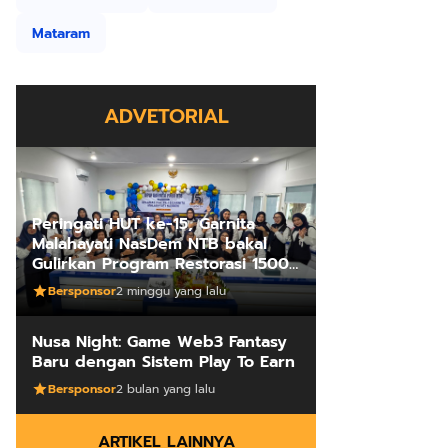
Mataram
ADVETORIAL
Peringati HUT ke-15, Garnita
Malahayati NasDem NTB bakal
Gulirkan Program Restorasi 1500
Kakus Sekolah
Bersponsor
2 minggu yang lalu
Nusa Night: Game Web3 Fantasy
Baru dengan Sistem Play To Earn
Bersponsor
2 bulan yang lalu
ARTIKEL LAINNYA