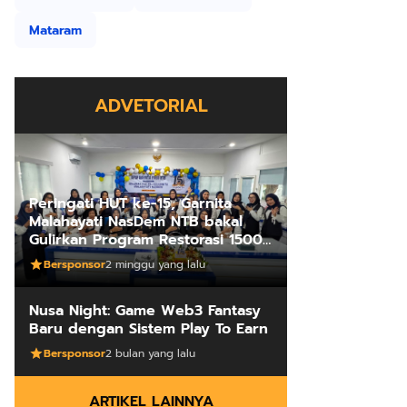
Mataram
ADVETORIAL
Peringati HUT ke-15, Garnita
Malahayati NasDem NTB bakal
Gulirkan Program Restorasi 1500
Kakus Sekolah
Bersponsor
2 minggu yang lalu
Nusa Night: Game Web3 Fantasy
Baru dengan Sistem Play To Earn
Bersponsor
2 bulan yang lalu
ARTIKEL LAINNYA