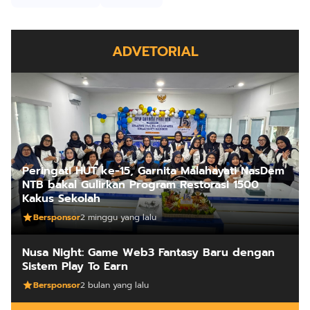
ADVETORIAL
Peringati HUT ke-15, Garnita Malahayati NasDem
NTB bakal Gulirkan Program Restorasi 1500
Kakus Sekolah
Bersponsor
2 minggu yang lalu
Nusa Night: Game Web3 Fantasy Baru dengan
Sistem Play To Earn
Bersponsor
2 bulan yang lalu