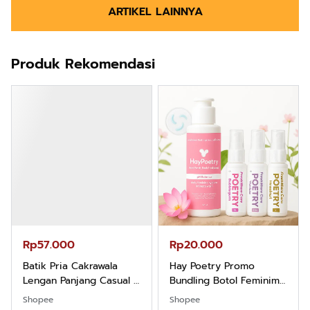
ARTIKEL LAINNYA
Produk Rekomendasi
Rp57.000
Rp20.000
Batik Pria Cakrawala
Hay Poetry Promo
Lengan Panjang Casual -
Bundling Botol Feminim
Kemeja Batik Pria
Care Perawatan
Shopee
Shopee
Dewasa Lengan Panjang
Keputihan Kewanitaan