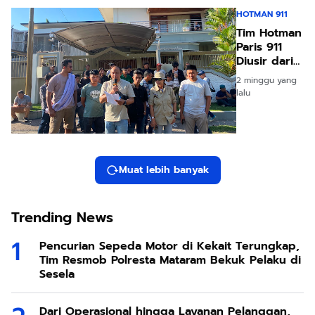
Pasca OTT
HOTMAN 911
LAZ
Tim Hotman
Paris 911
Diusir dari
NTB,
2 minggu yang
Dianggap
lalu
Meresahkan
dan
Memecah
Belah
Kerukukan
Muat lebih banyak
Trending News
Pencurian Sepeda Motor di Kekait Terungkap,
Tim Resmob Polresta Mataram Bekuk Pelaku di
Sesela
Dari Operasional hingga Layanan Pelanggan,