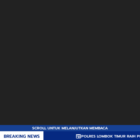
SCROLL UNTUK MELANJUTKAN MEMBACA
BREAKING NEWS
POLRES LOMBOK TIMUR RAIH PRED