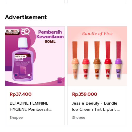
Kemeja Keren Mewah
Hygiene dengan pH
Nyaman Kemeja Kerja
Balance dan Aroma
Advertisement
Santai Slimfit Formal
Bubbelgum Vanilla &
Hazelnut
Rp37.400
Rp359.000
BETADINE FEMININE
Jessie Beauty - Bundle
HYGIENE Pembersih
Ice Cream Tint Liptint All
Kewanitaan 60ml
Variant
Shopee
Shopee