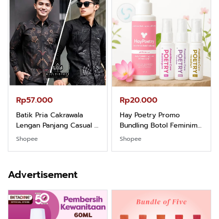
Rp57.000
Rp20.000
Batik Pria Cakrawala
Hay Poetry Promo
Lengan Panjang Casual -
Bundling Botol Feminim
Kemeja Batik Pria
Care Perawatan
Shopee
Shopee
Dewasa Lengan Panjang
Keputihan Kewanitaan
Kemeja Keren Mewah
Hygiene dengan pH
Nyaman Kemeja Kerja
Balance dan Aroma
Advertisement
Santai Slimfit Formal
Bubbelgum Vanilla &
Hazelnut