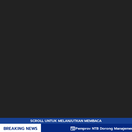
SCROLL UNTUK MELANJUTKAN MEMBACA
BREAKING NEWS
Pemprov NTB Dorong Manajemen Risiko Menja