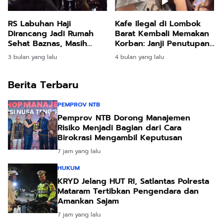
RS Labuhan Haji
Kafe Ilegal di Lombok
Dirancang Jadi Rumah
Barat Kembali Memakan
Sehat Baznas, Masih
Korban: Janji Penutupan
Tunggu Keputusan Pusat
Bupati Hanya Omon
3 bulan yang lalu
4 bulan yang lalu
Omon
Berita Terbaru
PEMPROV NTB
Pemprov NTB Dorong Manajemen
Risiko Menjadi Bagian dari Cara
Birokrasi Mengambil Keputusan
7 jam yang lalu
HUKUM
KRYD Jelang HUT RI, Satlantas Polresta
Mataram Tertibkan Pengendara dan
Amankan Sajam
7 jam yang lalu