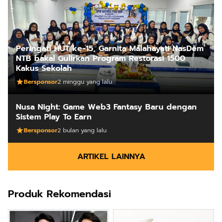
Peringati HUT ke-15, Garnita Malahayati NasDem
NTB bakal Gulirkan Program Restorasi 1500
Kakus Sekolah
Bersponsor
2 minggu yang lalu
Nusa Night: Game Web3 Fantasy Baru dengan
Sistem Play To Earn
Bersponsor
2 bulan yang lalu
ARTIKEL LAINNYA
Produk Rekomendasi