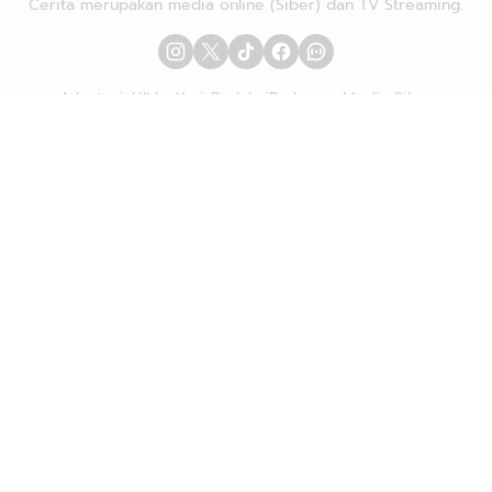
Cerita merupakan media online (Siber) dan TV Streaming.
Advetorial/Iklan
Karir
Redaksi
Pedoman Media Siber
Hubungi Kami
Kebijakan Privasi
Copyright © 2026
DTULIS.COM
| Mengungkap Fakta di Balik
Cerita. All rights reserved.