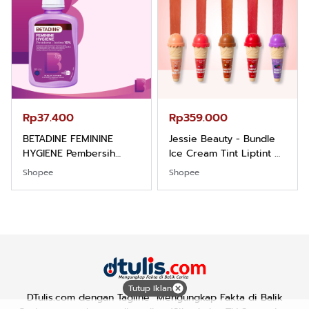
Rp37.400
Rp359.000
BETADINE FEMININE
Jessie Beauty - Bundle
HYGIENE Pembersih
Ice Cream Tint Liptint All
Kewanitaan 60ml
Variant
Shopee
Shopee
Tutup Iklan
DTulis.com dengan Tagline "Mengungkap Fakta di Balik