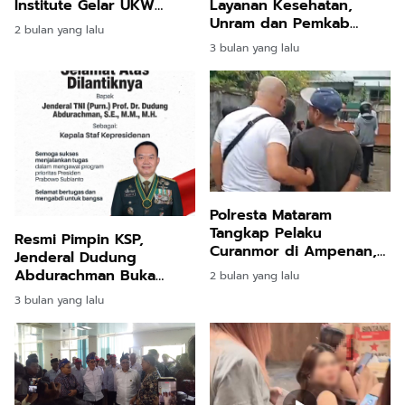
Institute Gelar UKW
Layanan Kesehatan,
Jenjang Muda, Madya
Unram dan Pemkab
2 bulan yang lalu
hingga Utama
Lotim Bangun ITSRC dan
3 bulan yang lalu
Klinik Kelautan
Polresta Mataram
Tangkap Pelaku
Resmi Pimpin KSP,
Curanmor di Ampenan,
Jenderal Dudung
Temukan Paket Sabu
Abdurachman Buka
2 bulan yang lalu
saat Penggeledahan
Aduan 24 Jam Kawal
3 bulan yang lalu
Program Prabowo