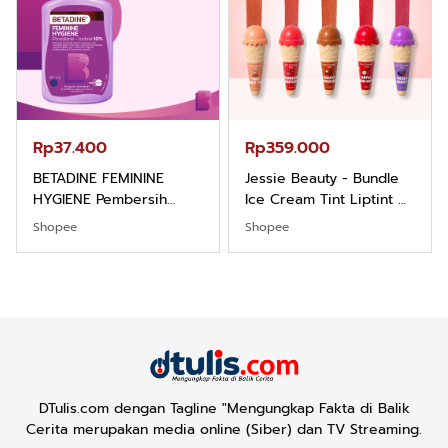
Rp359.000
Rp59.999
Jessie Beauty - Bundle
BEBLISS EAU DE
Ice Cream Tint Liptint All
PARFUME ROMANTIC
Variant
SERIES BUY 1 GET 3PCS
Shopee
Shopee
PARFUM SHIMMER SPRAY
UNISEX PREMIUM TAHAN
LAMA
DTulis.com dengan Tagline "Mengungkap Fakta di Balik
Cerita merupakan media online (Siber) dan TV Streaming.