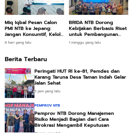
Miq Iqbal Pesan Calon
BRIDA NTB Dorong
PMI NTB ke Jepang:
Kebijakan Berbasis Riset
Jangan Konsumtif, Kelola
untuk Pembangunan
Uang untuk Investasi
Daerah Berdampak
6 hari yang lalu
1 minggu yang lalu
Berita Terbaru
Peringati HUT RI ke-81, Pemdes dan
Karang Taruna Desa Taman Indah Gelar
Jalan Sehat
3 jam yang lalu
PEMPROV NTB
Pemprov NTB Dorong Manajemen
Risiko Menjadi Bagian dari Cara
Birokrasi Mengambil Keputusan