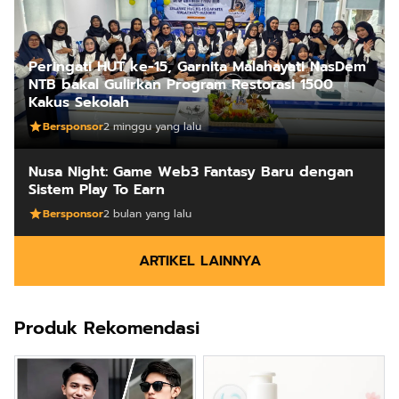
Peringati HUT ke-15, Garnita Malahayati NasDem
NTB bakal Gulirkan Program Restorasi 1500
Kakus Sekolah
Bersponsor
2 minggu yang lalu
Nusa Night: Game Web3 Fantasy Baru dengan
Sistem Play To Earn
Bersponsor
2 bulan yang lalu
ARTIKEL LAINNYA
Produk Rekomendasi