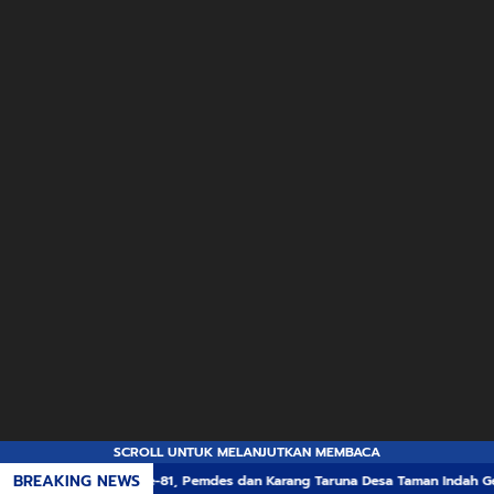
SCROLL UNTUK MELANJUTKAN MEMBACA
BREAKING NEWS
T RI ke-81, Pemdes dan Karang Taruna Desa Taman Indah Gelar Jalan Sehat