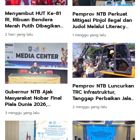
Menyambut HUT Ke-81
Pemprov NTB Perkuat
RI, Ribuan Bendera
Mitigasi Pinjol Ilegal dan
Merah Putih Dibagikan
Judol Melalui Literacy
kepada Masyarakat
Digital
2 hari yang lalu
1 minggu yang lalu
Pemprov NTB Luncurkan
Gubernur NTB Ajak
TRC Infrastruktur,
Masyarakat Nobar Final
Tanggap Perbaikan Jalan
Piala Dunia 2026,
2.500 Km
2 minggu yang lalu
Berbaur Tanpa Sekat di
3 minggu yang lalu
Bumi Gora