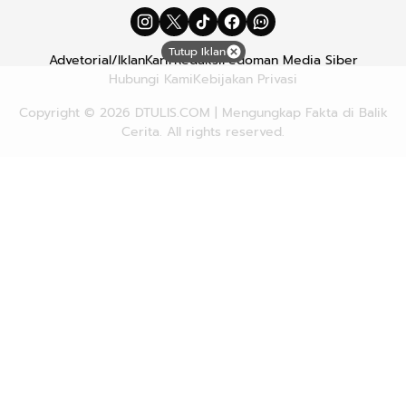
Tutup Iklan
Advetorial/Iklan
Karir
Redaksi
Pedoman Media Siber
Hubungi Kami
Kebijakan Privasi
Copyright © 2026
DTULIS.COM
| Mengungkap Fakta di Balik
Cerita. All rights reserved.