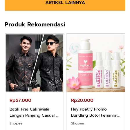
ARTIKEL LAINNYA
Produk Rekomendasi
Rp57.000
Rp20.000
Batik Pria Cakrawala
Hay Poetry Promo
Lengan Panjang Casual -
Bundling Botol Feminim
Kemeja Batik Pria
Care Perawatan
Shopee
Shopee
Dewasa Lengan Panjang
Keputihan Kewanitaan