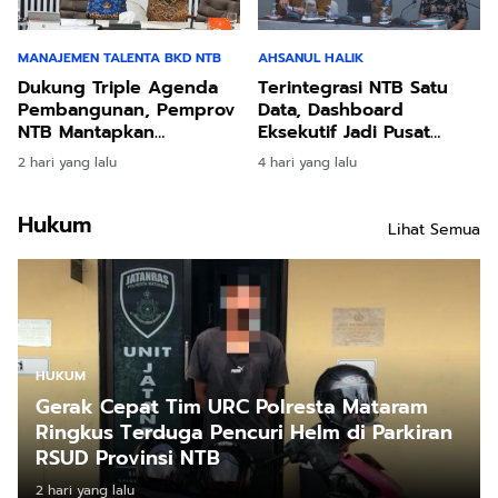
MANAJEMEN TALENTA BKD NTB
AHSANUL HALIK
Dukung Triple Agenda
Terintegrasi NTB Satu
Pembangunan, Pemprov
Data, Dashboard
NTB Mantapkan
Eksekutif Jadi Pusat
Manajemen Talenta ASN
Kendali Pimpinan NTB
2 hari yang lalu
4 hari yang lalu
Hukum
Lihat Semua
HUKUM
Gerak Cepat Tim URC Polresta Mataram
Ringkus Terduga Pencuri Helm di Parkiran
RSUD Provinsi NTB
2 hari yang lalu