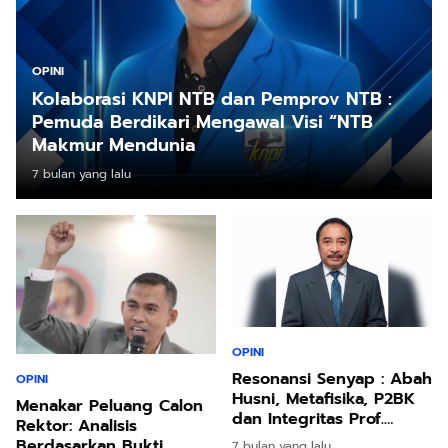
OPINI
Kolaborasi KNPI NTB dan Pemprov NTB :
Pemuda Berdikari Mengawal Visi “NTB
Makmur Mendunia
7 bulan yang lalu
OPINI
Resonansi Senyap : Abah
OPINI
Husni, Metafisika, P2BK
Menakar Peluang Calon
dan Integritas Prof.
Rektor: Analisis
Sukardi yang Mewujud
Berdasarkan Bukti
7 bulan yang lalu