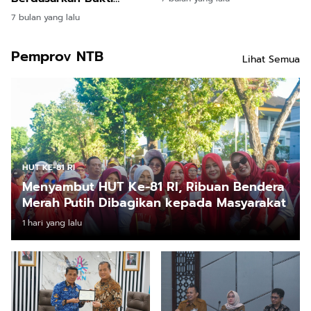
Kepemimpinan dan
7 bulan yang lalu
Dampak Nyata
Pemprov NTB
Lihat Semua
HUT KE-81 RI
Menyambut HUT Ke-81 RI, Ribuan Bendera
Merah Putih Dibagikan kepada Masyarakat
1 hari yang lalu