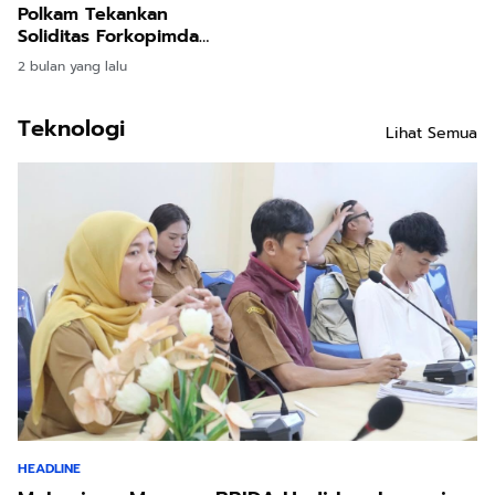
Polkam Tekankan
Soliditas Forkopimda
Hadapi Tantangan Global
2 bulan yang lalu
Teknologi
Lihat Semua
HEADLINE