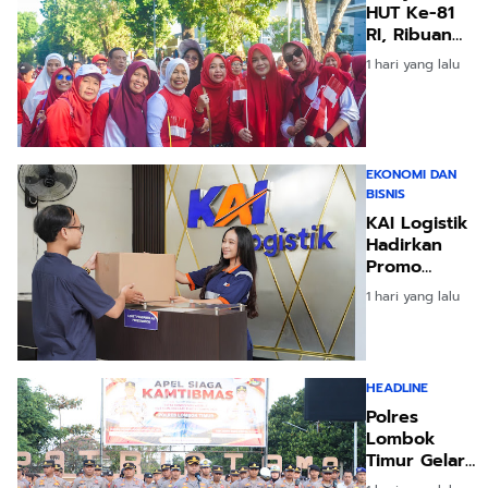
HUT Ke-81
RI, Ribuan
Bendera
1 hari yang lalu
Merah Putih
Dibagikan
kepada
Masyarakat
EKONOMI DAN
BISNIS
KAI Logistik
Hadirkan
Promo
“Merdeka
1 hari yang lalu
Ongkir”
untuk
Pengiriman
Paket
HEADLINE
Polres
Lombok
Timur Gelar
Apel Siaga