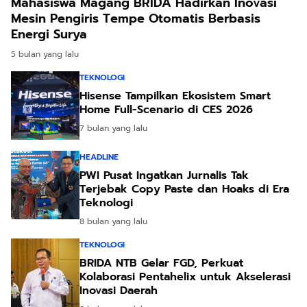
Mahasiswa Magang BRIDA Hadirkan Inovasi
Mesin Pengiris Tempe Otomatis Berbasis
Energi Surya
5 bulan yang lalu
TEKNOLOGI
Hisense Tampilkan Ekosistem Smart
Home Full-Scenario di CES 2026
7 bulan yang lalu
HEADLINE
PWI Pusat Ingatkan Jurnalis Tak
Terjebak Copy Paste dan Hoaks di Era
Teknologi
8 bulan yang lalu
TEKNOLOGI
BRIDA NTB Gelar FGD, Perkuat
Kolaborasi Pentahelix untuk Akselerasi
Inovasi Daerah