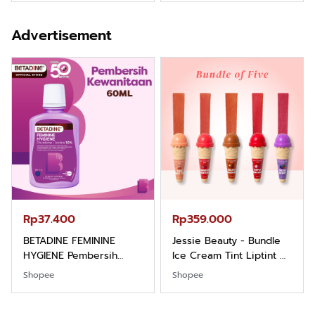
Kemeja Keren Mewah
Hygiene dengan pH
Nyaman Kemeja Kerja
Balance dan Aroma
Advertisement
Santai Slimfit Formal
Bubbelgum Vanilla &
Hazelnut
Rp37.400
Rp359.000
BETADINE FEMININE
Jessie Beauty - Bundle
HYGIENE Pembersih
Ice Cream Tint Liptint All
Kewanitaan 60ml
Variant
Shopee
Shopee