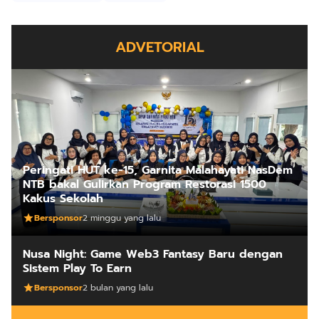
ADVETORIAL
Peringati HUT ke-15, Garnita Malahayati NasDem
NTB bakal Gulirkan Program Restorasi 1500
Kakus Sekolah
Bersponsor
2 minggu yang lalu
Nusa Night: Game Web3 Fantasy Baru dengan
Sistem Play To Earn
Bersponsor
2 bulan yang lalu