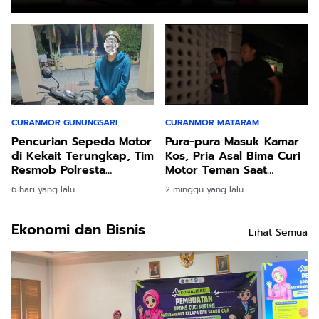
CURANMOR GUNUNGSARI
CURANMOR MATARAM
Pencurian Sepeda Motor
Pura-pura Masuk Kamar
di Kekait Terungkap, Tim
Kos, Pria Asal Bima Curi
Resmob Polresta
Motor Teman Saat
Mataram Bekuk Pelaku
Korban Tertidur di
6 hari yang lalu
2 minggu yang lalu
di Sesela
Mataram
Ekonomi dan Bisnis
Lihat Semua