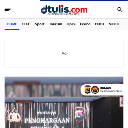
HOME
TECH
Sport
Tourism
Opini
Econo
FOTO
VIDEO
Ad