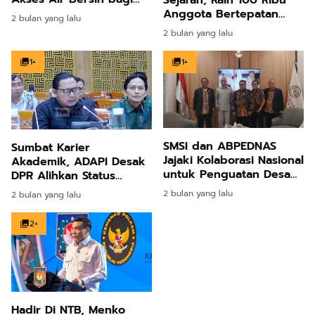
Masyarakat Desa di Aceh
Anggota Bertepatan
2 bulan yang lalu
Besar
Hari Lahir Pancasila 2026
2 bulan yang lalu
1+
1+
SMSI dan ABPEDNAS
Sumbat Karier
Jajaki Kolaborasi Nasional
Akademik, ADAPI Desak
untuk Penguatan Desa
DPR Alihkan Status
dan Publikasi Program
10.942 Dosen PPPK Jadi
2 bulan yang lalu
2 bulan yang lalu
Strategis
PNS
2+
Hadir Di NTB, Menko