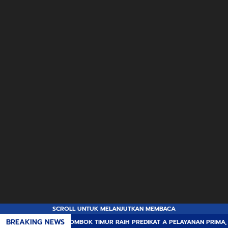
SCROLL UNTUK MELANJUTKAN MEMBACA
BREAKING NEWS
OMBOK TIMUR RAIH PREDIKAT A PELAYANAN PRIMA, TERBAIK DI JAJARAN PO