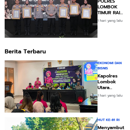
POLRES
LOMBOK
TIMUR RAIH
PREDIKAT A
1 hari yang lalu
PELAYANAN
PRIMA,
TERBAIK DI
JAJARAN
POLRES
Berita Terbaru
Polda NTB
EKONOMI DAN
BISNIS
Kapolres
Lombok
Utara
Apresiasi
1 hari yang lalu
Inovasi
Spons
Sabut
Kelapa KKN
HUT KE-81 RI
Desa
Menyambut
Bentek