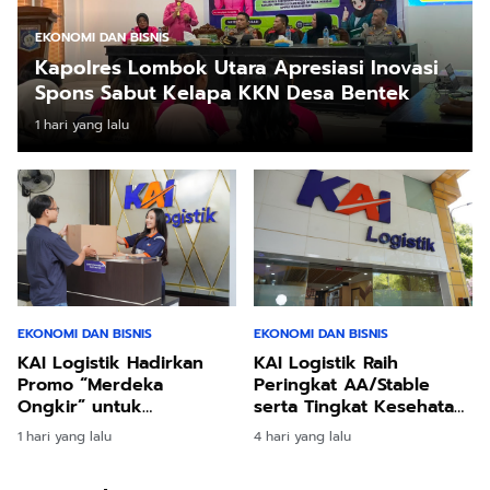
EKONOMI DAN BISNIS
Kapolres Lombok Utara Apresiasi Inovasi
Spons Sabut Kelapa KKN Desa Bentek
1 hari yang lalu
EKONOMI DAN BISNIS
EKONOMI DAN BISNIS
KAI Logistik Hadirkan
KAI Logistik Raih
Promo “Merdeka
Peringkat AA/Stable
Ongkir” untuk
serta Tingkat Kesehatan
Pengiriman Paket
dan Predikat "Sehat",
1 hari yang lalu
4 hari yang lalu
Perkuat Kepercayaan
Pelanggan di Tengah