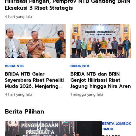
Hilirisasi Pangan, Pemprov NTB Gandeng BRIN
Eksekusi 3 Riset Strategis
4 hari yang lalu
BRIDA NTB
BRIDA NTB
BRIDA NTB Gelar
BRIDA NTB dan BRIN
Sayembara Riset Peneliti
Genjot Hilirisasi Riset
Muda 2026, Menjaring
Jagung hingga Nira Aren
Inovasi Terbaik bagi
4 hari yang lalu
1 minggu yang lalu
Pembangunan NTB
Berita Pilihan
BERITA LOMBOK
TIMUR