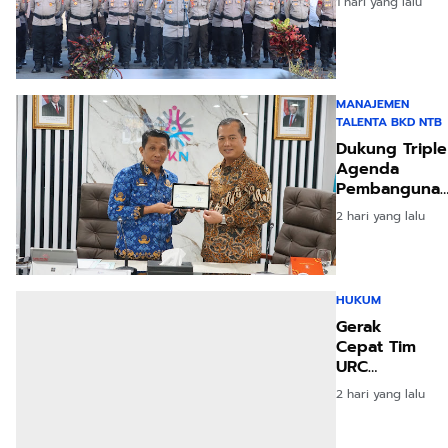
1 hari yang lalu
Kamtibmas,
Perkuat
Kesiapan
Pengamanan
HUT Ke-81 RI
MANAJEMEN
dan
TALENTA BKD NTB
Kunjungan
Dukung Triple
Kapolri
Agenda
Pembangunan
Pemprov NTB
2 hari yang lalu
Mantapkan
Manajemen
Talenta ASN
HUKUM
Gerak
Cepat Tim
URC
Polresta
2 hari yang lalu
Mataram
Ringkus
Terduga