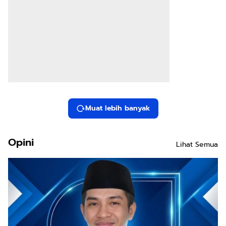
Pencuri
Helm di
Parkiran
RSUD
Provinsi
NTB
Muat lebih banyak
Opini
Lihat Semua