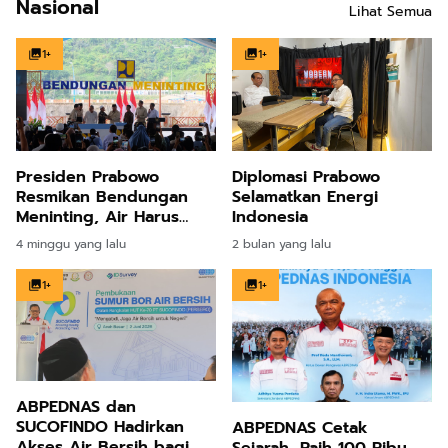
Nasional
Dinamika Industri
Lihat Semua
1+
1+
Presiden Prabowo
Diplomasi Prabowo
Resmikan Bendungan
Selamatkan Energi
Meninting, Air Harus
Indonesia
Sampai kepada Petani
4 minggu yang lalu
2 bulan yang lalu
1+
1+
ABPEDNAS dan
SUCOFINDO Hadirkan
ABPEDNAS Cetak
Akses Air Bersih bagi
Sejarah, Raih 100 Ribu