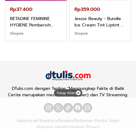
Rp37.400
Rp359.000
BETADINE FEMININE
Jessie Beauty - Bundle
HYGIENE Pembersih
Ice Cream Tint Liptint All
Kewanitaan 60ml
Variant
Shopee
Shopee
DTulis.com dengan Tagline "Mengungkap Fakta di Balik
Tutup Iklan
Cerita merupakan media online (Siber) dan TV Streaming.
Advetorial/Iklan
Karir
Redaksi
Pedoman Media Siber
Hubungi Kami
Kebijakan Privasi