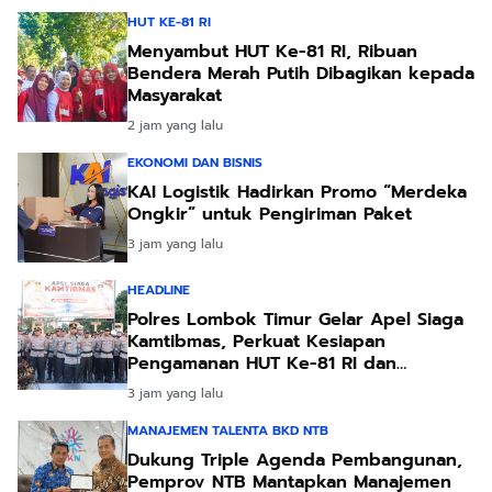
HUT KE-81 RI
Menyambut HUT Ke-81 RI, Ribuan
Bendera Merah Putih Dibagikan kepada
Masyarakat
2 jam yang lalu
EKONOMI DAN BISNIS
KAI Logistik Hadirkan Promo “Merdeka
Ongkir” untuk Pengiriman Paket
3 jam yang lalu
HEADLINE
Polres Lombok Timur Gelar Apel Siaga
Kamtibmas, Perkuat Kesiapan
Pengamanan HUT Ke-81 RI dan
Kunjungan Kapolri
3 jam yang lalu
MANAJEMEN TALENTA BKD NTB
Dukung Triple Agenda Pembangunan,
Pemprov NTB Mantapkan Manajemen