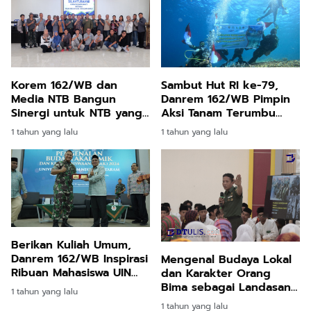
Korem 162/WB dan
Sambut Hut RI ke-79,
Media NTB Bangun
Danrem 162/WB Pimpin
Sinergi untuk NTB yang
Aksi Tanam Terumbu
Aman dan Maju
Karang dan Parade
1 tahun yang lalu
1 tahun yang lalu
Bendera Merah Putih
Berikan Kuliah Umum,
Danrem 162/WB Inspirasi
Mengenal Budaya Lokal
Ribuan Mahasiswa UIN
dan Karakter Orang
Mataram
Bima sebagai Landasan
1 tahun yang lalu
Hidup Generasi Z
1 tahun yang lalu