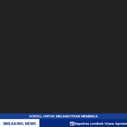
SCROLL UNTUK MELANJUTKAN MEMBACA
BREAKING NEWS
Kapolres Lombok Utara Apresiasi Inovasi