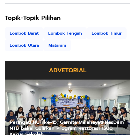
Topik-Topik Pilihan
Lombok Barat
Lombok Tengah
Lombok Timur
Lombok Utara
Mataram
ADVETORIAL
Peringati HUT ke-15, Garnita Malahayati NasDem
NTB bakal Gulirkan Program Restorasi 1500
Kakus Sekolah