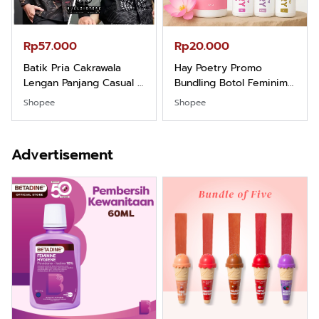
Rp57.000
Rp20.000
Batik Pria Cakrawala
Hay Poetry Promo
Lengan Panjang Casual -
Bundling Botol Feminim
Kemeja Batik Pria
Care Perawatan
Shopee
Shopee
Dewasa Lengan Panjang
Keputihan Kewanitaan
Kemeja Keren Mewah
Hygiene dengan pH
Nyaman Kemeja Kerja
Balance dan Aroma
Advertisement
Santai Slimfit Formal
Bubbelgum Vanilla &
Hazelnut