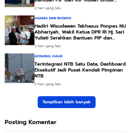
Santri
2 hari yang lalu
AGAMA DAN BUDAYA
Hadiri Wisudawan Takhasus Ponpes NU
Abhariyah, Wakil Ketua DPR RI Hj. Sari
Yuliati Serahkan Bantuan PIP dan
Bantuan Program Sanitasi
2 hari yang lalu
AHSANUL HALIK
Terintegrasi NTB Satu Data, Dashboard
Eksekutif Jadi Pusat Kendali Pimpinan
NTB
2 hari yang lalu
Tampilkan lebih banyak
Posting Komentar