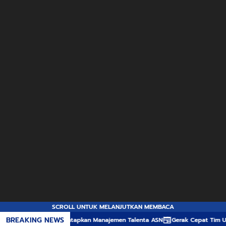
SCROLL UNTUK MELANJUTKAN MEMBACA
BREAKING NEWS
prov NTB Mantapkan Manajemen Talenta ASN
Gerak Cepat Tim URC Polres