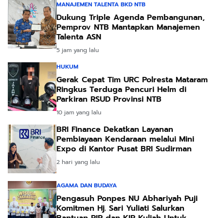
MANAJEMEN TALENTA BKD NTB
Dukung Triple Agenda Pembangunan,
Pemprov NTB Mantapkan Manajemen
Talenta ASN
5 jam yang lalu
HUKUM
Gerak Cepat Tim URC Polresta Mataram
Ringkus Terduga Pencuri Helm di
Parkiran RSUD Provinsi NTB
10 jam yang lalu
BRI Finance Dekatkan Layanan
Pembiayaan Kendaraan melalui Mini
Expo di Kantor Pusat BRI Sudirman
2 hari yang lalu
AGAMA DAN BUDAYA
Pengasuh Ponpes NU Abhariyah Puji
Komitmen Hj. Sari Yuliati Salurkan
Bantuan PIP dan KIP Kuliah Untuk