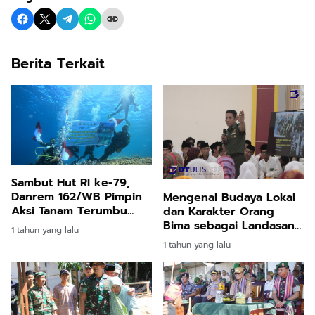
Berita Terkait
Sambut Hut RI ke-79,
Danrem 162/WB Pimpin
Mengenal Budaya Lokal
Aksi Tanam Terumbu
dan Karakter Orang
Karang dan Parade
Bima sebagai Landasan
1 tahun yang lalu
Bendera Merah Putih
Hidup Generasi Z
1 tahun yang lalu