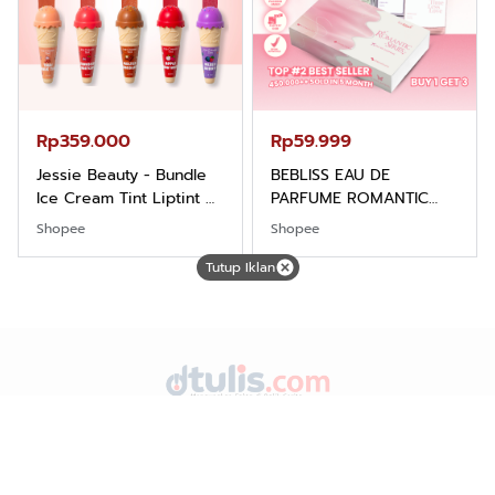
Rp359.000
Rp59.999
Jessie Beauty - Bundle
BEBLISS EAU DE
Ice Cream Tint Liptint All
PARFUME ROMANTIC
Variant
SERIES BUY 1 GET 3PCS
Shopee
Shopee
PARFUM SHIMMER SPRAY
UNISEX PREMIUM TAHAN
Tutup Iklan
LAMA
DTulis.com dengan Tagline "Mengungkap Fakta di Balik
Cerita merupakan media online (Siber) dan TV Streaming.