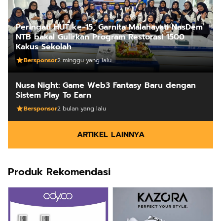
Peringati HUT ke-15, Garnita Malahayati NasDem
NTB bakal Gulirkan Program Restorasi 1500
Kakus Sekolah
Bersponsor
2 minggu yang lalu
Nusa Night: Game Web3 Fantasy Baru dengan
Sistem Play To Earn
Bersponsor
2 bulan yang lalu
ARTIKEL LAINNYA
Produk Rekomendasi