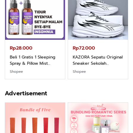
Rp28.000
Rp72.000
Beli 1 Gratis 1 Sleeping
KAZORA Sepatu Original
Spray & Pillow Mist
Sneaker Sekolah
Aromatherapy Lavender
Olahraga Sport Running
Shopee
Shopee
By ODY.CO 60ml
Phylon Empuk Dan
Pewangi / Pengharum
Ringan Berkualitas
Ruangan Tidur
Premium Pria Dan
Advertisement
Pengharum Serbaguna
Wanita Sepatu Jogging
Linen Spray
Hitam Navy Abu Putih
Outdoor Laki laki Dan
Perempuan