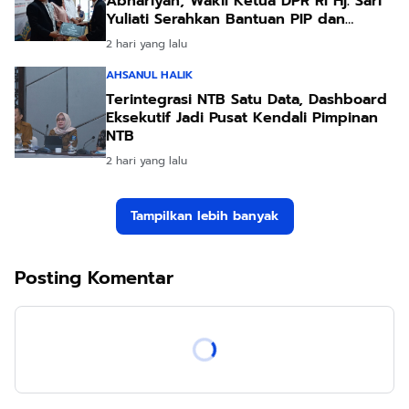
Abhariyah, Wakil Ketua DPR RI Hj. Sari
Yuliati Serahkan Bantuan PIP dan
Bantuan Program Sanitasi
2 hari yang lalu
AHSANUL HALIK
Terintegrasi NTB Satu Data, Dashboard
Eksekutif Jadi Pusat Kendali Pimpinan
NTB
2 hari yang lalu
Tampilkan lebih banyak
Posting Komentar