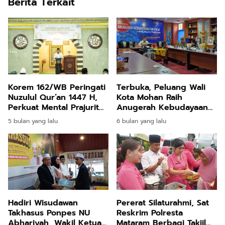
Berita Terkait
Korem 162/WB Peringati
Terbuka, Peluang Wali
Nuzulul Qur’an 1447 H,
Kota Mohan Raih
Perkuat Mental Prajurit
Anugerah Kebudayaan
Berlandaskan Nilai
PWI Tahun 2026
5 bulan yang lalu
6 bulan yang lalu
Tauhid
Hadiri Wisudawan
Pererat Silaturahmi, Sat
Takhasus Ponpes NU
Reskrim Polresta
Abhariyah, Wakil Ketua
Mataram Berbagi Takjil