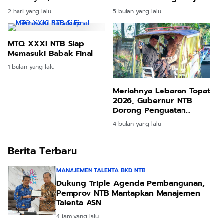
DPR RI Hj. Sari Yuliati
untuk Pengendara
2 hari yang lalu
5 bulan yang lalu
Serahkan Bantuan PIP
dan Bantuan Program
Sanitasi
MTQ XXXI NTB Siap
Memasuki Babak Final
1 bulan yang lalu
Meriahnya Lebaran Topat
2026, Gubernur NTB
Dorong Penguatan
Tradisi dan Pariwisata
4 bulan yang lalu
Berita Terbaru
MANAJEMEN TALENTA BKD NTB
Dukung Triple Agenda Pembangunan,
Pemprov NTB Mantapkan Manajemen
Talenta ASN
4 jam yang lalu