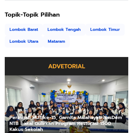
Topik-Topik Pilihan
Lombok Barat
Lombok Tengah
Lombok Timur
Lombok Utara
Mataram
ADVETORIAL
Peringati HUT ke-15, Garnita Malahayati NasDem
NTB bakal Gulirkan Program Restorasi 1500
Kakus Sekolah