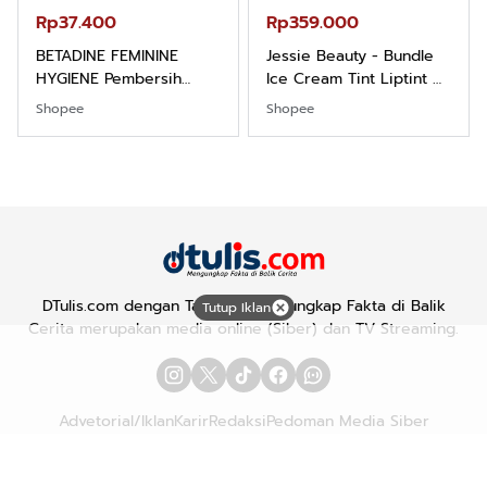
Rp37.400
Rp359.000
BETADINE FEMININE
Jessie Beauty - Bundle
HYGIENE Pembersih
Ice Cream Tint Liptint All
Kewanitaan 60ml
Variant
Shopee
Shopee
DTulis.com dengan Tagline "Mengungkap Fakta di Balik
Tutup Iklan
Cerita merupakan media online (Siber) dan TV Streaming.
Advetorial/Iklan
Karir
Redaksi
Pedoman Media Siber
Hubungi Kami
Kebijakan Privasi
Copyright © 2026
DTULIS.COM
| Mengungkap Fakta di Balik