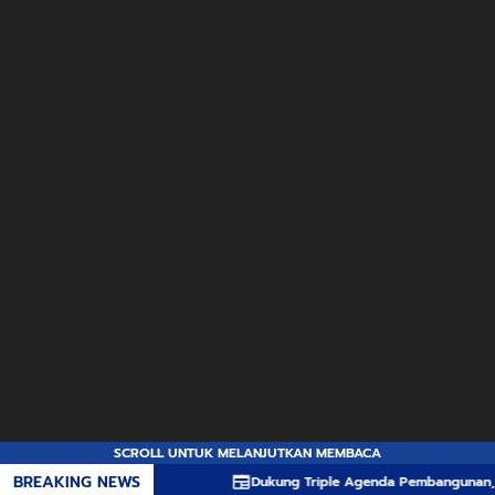
SCROLL UNTUK MELANJUTKAN MEMBACA
BREAKING NEWS
Dukung Triple Agenda Pembangunan, Pemprov N