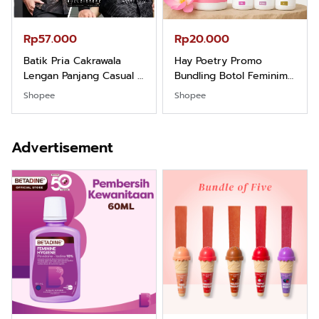
Rp57.000
Rp20.000
Batik Pria Cakrawala
Hay Poetry Promo
Lengan Panjang Casual -
Bundling Botol Feminim
Kemeja Batik Pria
Care Perawatan
Shopee
Shopee
Dewasa Lengan Panjang
Keputihan Kewanitaan
Kemeja Keren Mewah
Hygiene dengan pH
Nyaman Kemeja Kerja
Balance dan Aroma
Advertisement
Santai Slimfit Formal
Bubbelgum Vanilla &
Hazelnut