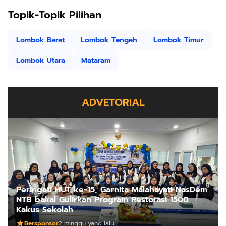
Topik-Topik Pilihan
Lombok Barat
Lombok Tengah
Lombok Timur
Lombok Utara
Mataram
ADVETORIAL
Peringati HUT ke-15, Garnita Malahayati NasDem
NTB bakal Gulirkan Program Restorasi 1500
Kakus Sekolah
Bersponsor
2 minggu yang lalu