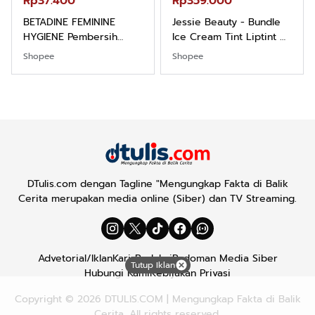
Rp37.400
Rp359.000
BETADINE FEMININE
Jessie Beauty - Bundle
HYGIENE Pembersih
Ice Cream Tint Liptint All
Kewanitaan 60ml
Variant
Shopee
Shopee
DTulis.com dengan Tagline "Mengungkap Fakta di Balik
Cerita merupakan media online (Siber) dan TV Streaming.
Advetorial/Iklan
Karir
Redaksi
Pedoman Media Siber
Tutup Iklan
Hubungi Kami
Kebijakan Privasi
Copyright © 2026
DTULIS.COM
| Mengungkap Fakta di Balik
Cerita. All rights reserved.