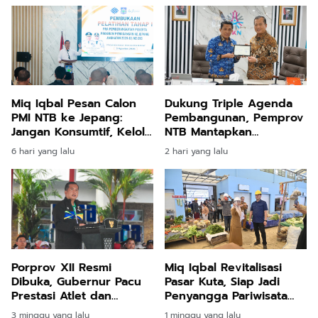
Miq Iqbal Pesan Calon
Dukung Triple Agenda
PMI NTB ke Jepang:
Pembangunan, Pemprov
Jangan Konsumtif, Kelola
NTB Mantapkan
Uang untuk Investasi
Manajemen Talenta ASN
6 hari yang lalu
2 hari yang lalu
Porprov XII Resmi
Miq Iqbal Revitalisasi
Dibuka, Gubernur Pacu
Pasar Kuta, Siap Jadi
Prestasi Atlet dan
Penyangga Pariwisata
Kesiapan PON 2028
Mandalika
3 minggu yang lalu
1 minggu yang lalu