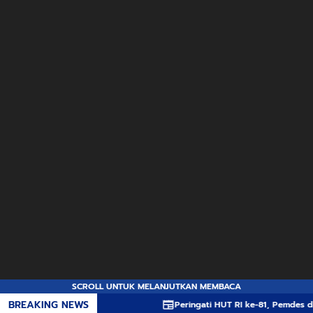
SCROLL UNTUK MELANJUTKAN MEMBACA
BREAKING NEWS
Peringati HUT RI ke-81, Pemdes dan Karang Taruna