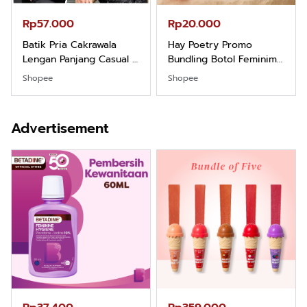
Rp57.000
Rp20.000
Batik Pria Cakrawala
Hay Poetry Promo
Lengan Panjang Casual -
Bundling Botol Feminim
Kemeja Batik Pria
Care Perawatan
Shopee
Shopee
Dewasa Lengan Panjang
Keputihan Kewanitaan
Kemeja Keren Mewah
Hygiene dengan pH
Nyaman Kemeja Kerja
Balance dan Aroma
Advertisement
Santai Slimfit Formal
Bubbelgum Vanilla &
Hazelnut