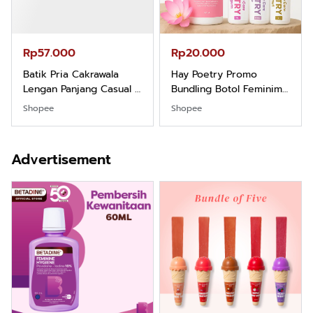
Rp57.000
Rp20.000
Batik Pria Cakrawala
Hay Poetry Promo
Lengan Panjang Casual -
Bundling Botol Feminim
Kemeja Batik Pria
Care Perawatan
Shopee
Shopee
Dewasa Lengan Panjang
Keputihan Kewanitaan
Kemeja Keren Mewah
Hygiene dengan pH
Nyaman Kemeja Kerja
Balance dan Aroma
Advertisement
Santai Slimfit Formal
Bubbelgum Vanilla &
Hazelnut