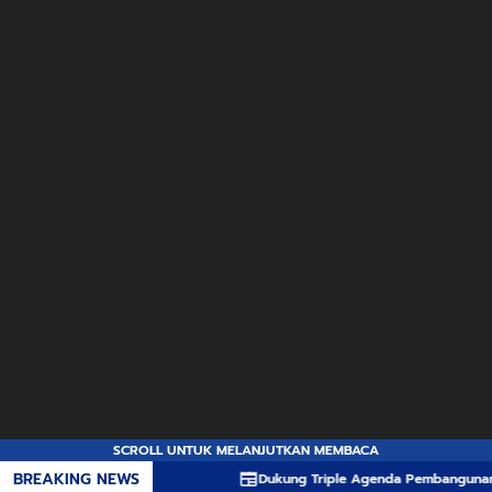
SCROLL UNTUK MELANJUTKAN MEMBACA
BREAKING NEWS
Dukung Triple Agenda Pembangunan, Pemprov