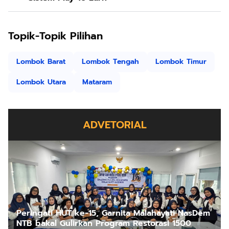
Topik-Topik Pilihan
Lombok Barat
Lombok Tengah
Lombok Timur
Lombok Utara
Mataram
ADVETORIAL
Peringati HUT ke-15, Garnita Malahayati NasDem
NTB bakal Gulirkan Program Restorasi 1500