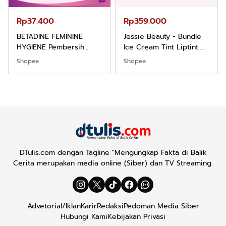
Rp37.400
Rp359.000
BETADINE FEMININE
Jessie Beauty - Bundle
HYGIENE Pembersih
Ice Cream Tint Liptint All
Kewanitaan 60ml
Variant
Shopee
Shopee
DTulis.com dengan Tagline "Mengungkap Fakta di Balik
Cerita merupakan media online (Siber) dan TV Streaming.
Advetorial/Iklan
Karir
Redaksi
Pedoman Media Siber
Hubungi Kami
Kebijakan Privasi