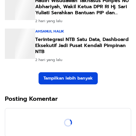
Hadiri Wisudawan Takhasus Ponpes NU
Abhariyah, Wakil Ketua DPR RI Hj. Sari
Yuliati Serahkan Bantuan PIP dan
Bantuan Program Sanitasi
2 hari yang lalu
AHSANUL HALIK
Terintegrasi NTB Satu Data, Dashboard
Eksekutif Jadi Pusat Kendali Pimpinan
NTB
2 hari yang lalu
Tampilkan lebih banyak
Posting Komentar