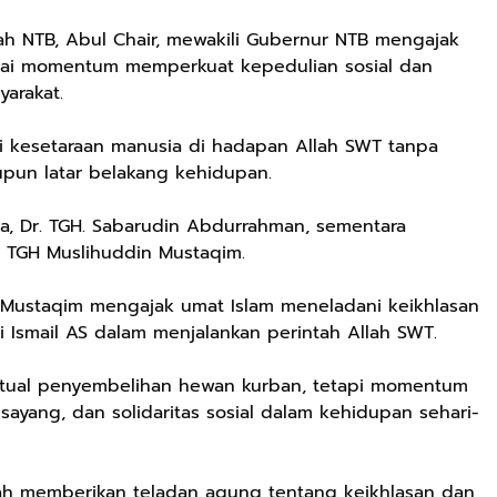
rah NTB, Abul Chair, mewakili Gubernur NTB mengajak
gai momentum memperkuat kepedulian sosial dan
arakat.
ai kesetaraan manusia di hadapan Allah SWT tanpa
upun latar belakang kehidupan.
ha, Dr. TGH. Sabarudin Abdurrahman, sementara
. TGH Muslihuddin Mustaqim.
Rp72.000
Rp71.500
Rp57.428
 Mustaqim mengajak umat Islam meneladani keikhlasan
i Ismail AS dalam menjalankan perintah Allah SWT.
KAZORA Sepatu
Jersey Oversize
25CM Kuromi
Original
Boxy PROMISE
CINIMOROL
Sneaker
88 Vintage
DAN POCOCO
ritual penyembelihan hewan kurban, tetapi momentum
Shopee
Shopee
Shopee
Sekolah
Unisex Pria
Boneka Plush
sayang, dan solidaritas sosial dalam kehidupan sehari-
Olahraga Sport
Wanita Sport
Mainan Hewan
Running Phylon
Big Size
Isi Hadiah Ulang
Empuk Dan
Tahun
elah memberikan teladan agung tentang keikhlasan dan