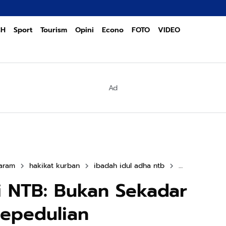
CH
Sport
Tourism
Opini
Econo
FOTO
VIDEO
Ad
taram
hakikat kurban
ibadah idul adha ntb
shalat idul ad
i NTB: Bukan Sekadar
 Kepedulian