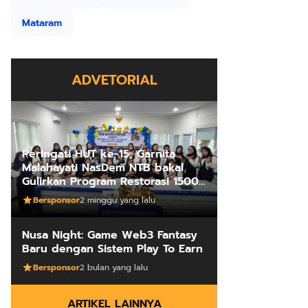
Mataram
ADVETORIAL
Peringati HUT ke-15, Garnita
Malahayati NasDem NTB bakal
Gulirkan Program Restorasi 1500
Kakus Sekolah
Bersponsor
2 minggu yang lalu
Nusa Night: Game Web3 Fantasy
Baru dengan Sistem Play To Earn
Bersponsor
2 bulan yang lalu
ARTIKEL LAINNYA