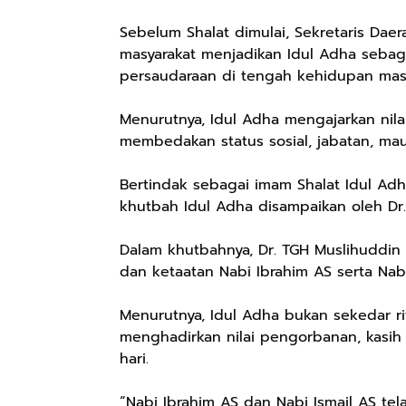
Sebelum Shalat dimulai, Sekretaris Dae
masyarakat menjadikan Idul Adha seba
persaudaraan di tengah kehidupan masy
Menurutnya, Idul Adha mengajarkan nil
membedakan status sosial, jabatan, ma
Bertindak sebagai imam Shalat Idul Ad
khutbah Idul Adha disampaikan oleh Dr
Rp57.000
Rp20.000
Rp28.000
Dalam khutbahnya, Dr. TGH Muslihuddin
dan ketaatan Nabi Ibrahim AS serta Nab
Batik Pria
Hay Poetry
Beli 1 Gratis 1
Cakrawala
Promo Bundling
Sleeping Spray
Lengan Panjang
Botol Feminim
& Pillow Mist
Menurutnya, Idul Adha bukan sekedar 
Shopee
Shopee
Shopee
Casual - Kemeja
Care Perawatan
Aromatherapy
menghadirkan nilai pengorbanan, kasih 
Batik Pria
Keputihan
Lavender By
hari.
Dewasa Lengan
Kewanitaan
ODY.CO 60ml
Panjang Kemeja
Hygiene dengan
Pewangi /
“Nabi Ibrahim AS dan Nabi Ismail AS t