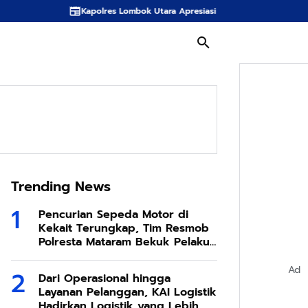
Kapolres Lombok Utara Apresiasi Inovasi Spons Sabut Kelapa KKN Desa 
Trending News
Pencurian Sepeda Motor di
ha 1447 h
solidaritas sosial
Top News
Kekait Terungkap, Tim Resmob
Polresta Mataram Bekuk Pelaku
di Sesela
Ad
Dari Operasional hingga
Layanan Pelanggan, KAI Logistik
Hadirkan Logistik yang Lebih