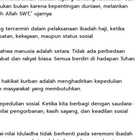
Ringan
ukan bukan karena kepentingan duniawi, melainkan
Berkualitas
 Allah SWT,” ujarnya.
Premium Pria
Dan Wanita
Sepatu Jogging
g tercermin dalam pelaksanaan ibadah haji, ketika
Hitam Navy Abu
batan, kekayaan, maupun status sosial.
Putih Outdoor
Laki laki Dan
bahwa manusia adalah setara. Tidak ada perbedaan
Perempuan
Rp59.999
Rp282.667
Rp77.557
jabat dan rakyat biasa. Semua berdiri di hadapan Tuhan
BEBLISS EAU DE
DBS 8899 G Plus
Jas Hujan Pria
PARFUME
Shock Belakang
Wanita Dewasa
ROMANTIC
Motor Matic
Setelan Jaket
a hakikat kurban adalah menghadirkan kepedulian
Shopee
Shopee
Shopee
SERIES BUY 1
Xride Soulgt
Celana Tebal
n masyarakat yang membutuhkan.
GET 3PCS
MioM3 Mio
Aimon
PARFUM
Smile Beat
pedulian sosial. Ketika kita berbagi dengan saudara-
SHIMMER SPRAY
Scoopy Genio
ilai pengorbanan, kasih sayang, dan keadilan sosial
UNISEX
Vario Fi Xeon
PREMIUM
Fazzio Vario
TAHAN LAMA
125/150
i-nilai Iduladha tidak berhenti pada seremoni ibadah