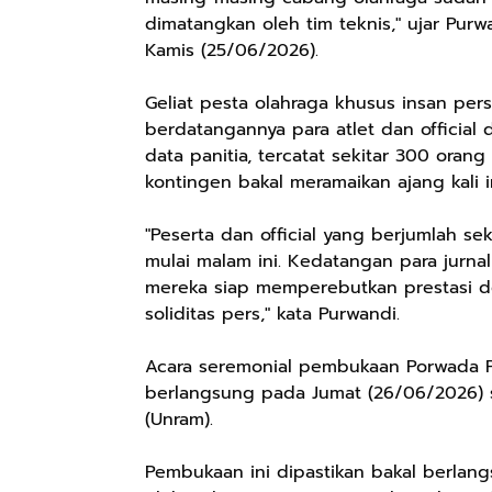
dimatangkan oleh tim teknis," ujar Pur
Kamis (25/06/2026).
Geliat pesta olahraga khusus insan pers
berdatangannya para atlet dan official
data panitia, tercatat sekitar 300 orang
kontingen bakal meramaikan ajang kali in
"Peserta dan official yang berjumlah s
mulai malam ini. Kedatangan para jurnal
mereka siap memperebutkan prestasi de
Rp57.000
Rp20.000
Rp28.000
soliditas pers," kata Purwandi.
Batik Pria
Hay Poetry
Beli 1 Gratis 1
Cakrawala
Promo Bundling
Sleeping Spray
Acara seremonial pembukaan Porwada P
Lengan Panjang
Botol Feminim
& Pillow Mist
Shopee
Shopee
Shopee
berlangsung pada Jumat (26/06/2026) s
Casual - Kemeja
Care Perawatan
Aromatherapy
(Unram).
Batik Pria
Keputihan
Lavender By
Dewasa Lengan
Kewanitaan
ODY.CO 60ml
Pembukaan ini dipastikan bakal berlang
Panjang Kemeja
Hygiene dengan
Pewangi /