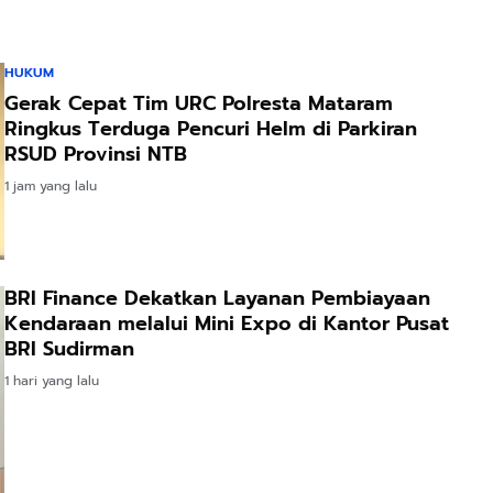
Ringkus Terduga Pencuri Helm di Parkiran
RSUD Provinsi NTB
1 jam yang lalu
BRI Finance Dekatkan Layanan Pembiayaan
Kendaraan melalui Mini Expo di Kantor Pusat
BRI Sudirman
1 hari yang lalu
AGAMA DAN BUDAYA
Pengasuh Ponpes NU Abhariyah Puji Komitmen
Hj. Sari Yuliati Salurkan Bantuan PIP dan KIP