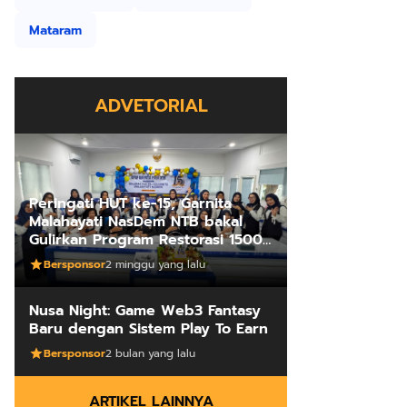
Mataram
ADVETORIAL
Peringati HUT ke-15, Garnita
Malahayati NasDem NTB bakal
Gulirkan Program Restorasi 1500
Kakus Sekolah
Bersponsor
2 minggu yang lalu
Nusa Night: Game Web3 Fantasy
Baru dengan Sistem Play To Earn
Bersponsor
2 bulan yang lalu
ARTIKEL LAINNYA