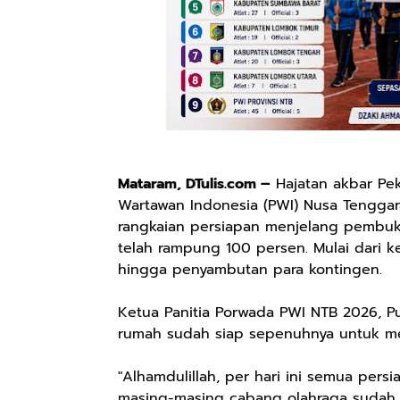
Mataram, DTulis.com –
Hajatan akbar Pe
Wartawan Indonesia (PWI) Nusa Tenggara
rangkaian persiapan menjelang pembukaa
telah rampung 100 persen. Mulai dari k
hingga penyambutan para kontingen.
Ketua Panitia Porwada PWI NTB 2026, 
rumah sudah siap sepenuhnya untuk me
"Alhamdulillah, per hari ini semua pers
masing-masing cabang olahraga sudah 