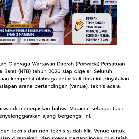
kan Olahraga Wartawan Daerah (Porwada) Persatuan
 Barat (NTB) tahun 2026 siap digelar. Seluruh
n kompetisi olahraga antar-kuli tinta ini dinyatakan
esiapan arena pertandingan (venue), teknis acara,
Purwandi menegaskan bahwa Mataram sebagai tuan
nyelenggarakan ajang bergengsi ini.
iapan teknis dan non-teknis sudah klir. Venue untuk
siap digunakan, dan skema pertandingan pun telah