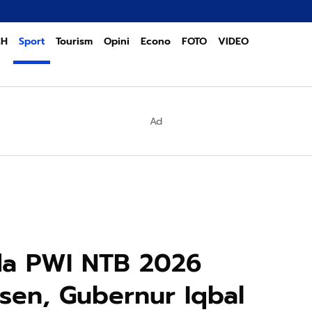
Gerak Ce
CH
Sport
Tourism
Opini
Econo
FOTO
VIDEO
Ad
da PWI NTB 2026
en, Gubernur Iqbal