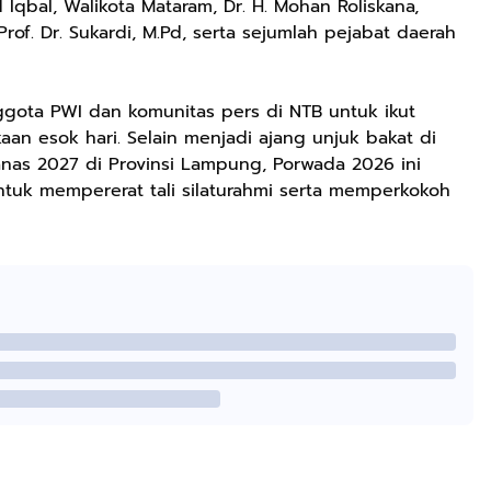
Ringan
Iqbal, Walikota Mataram, Dr. H. Mohan Roliskana,
Berkualitas
 Prof. Dr. Sukardi, M.Pd, serta sejumlah pejabat daerah
Premium Pria
Dan Wanita
Sepatu Jogging
ggota PWI dan komunitas pers di NTB untuk ikut
Hitam Navy Abu
 esok hari. Selain menjadi ajang unjuk bakat di
Putih Outdoor
anas 2027 di Provinsi Lampung, Porwada 2026 ini
Laki laki Dan
Perempuan
uk mempererat tali silaturahmi serta memperkokoh
Rp59.999
Rp282.667
Rp77.557
BEBLISS EAU DE
DBS 8899 G Plus
Jas Hujan Pria
PARFUME
Shock Belakang
Wanita Dewasa
ROMANTIC
Motor Matic
Setelan Jaket
Shopee
Shopee
Shopee
SERIES BUY 1
Xride Soulgt
Celana Tebal
GET 3PCS
MioM3 Mio
Aimon
PARFUM
Smile Beat
SHIMMER SPRAY
Scoopy Genio
UNISEX
Vario Fi Xeon
PREMIUM
Fazzio Vario
TAHAN LAMA
125/150