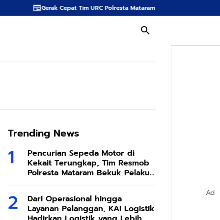
pat Tim URC Polresta Mataram Ringkus Terduga Pencuri Helm di Parkiran R
Trending News
Pencurian Sepeda Motor di
Kekait Terungkap, Tim Resmob
Polresta Mataram Bekuk Pelaku
di Sesela
Ad
Dari Operasional hingga
Layanan Pelanggan, KAI Logistik
Hadirkan Logistik yang Lebih