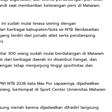
wandi saat memberikan keterangan pers di Mataram,
 ini sudah mulai terasa seiring dengan
 dari berbagai kabupaten/kota se-NTB. Berdasarkan
 yang terdiri dari jurnalis atlet serta pendamping
i.
ekitar 300 orang sudah mulai berdatangan di Mataram
is dari berbagai daerah ini disambut hangat, dan
ngan tetap menjunjung tinggi sportivitas dan
Rp72.000
Rp71.500
Rp57.428
KAZORA Sepatu
Jersey Oversize
25CM Kuromi
Original
Boxy PROMISE
CINIMOROL
WI NTB 2026 kata Mas Pur sapaannya, dijadwalkan
Sneaker
88 Vintage
DAN POCOCO
Shopee
Shopee
Shopee
iang, bertempat di Sport Center Universitas Mataram
Sekolah
Unisex Pria
Boneka Plush
Olahraga Sport
Wanita Sport
Mainan Hewan
Running Phylon
Big Size
Isi Hadiah Ulang
sung meriah karena dijadwalkan dihadiri langsung
Empuk Dan
Tahun