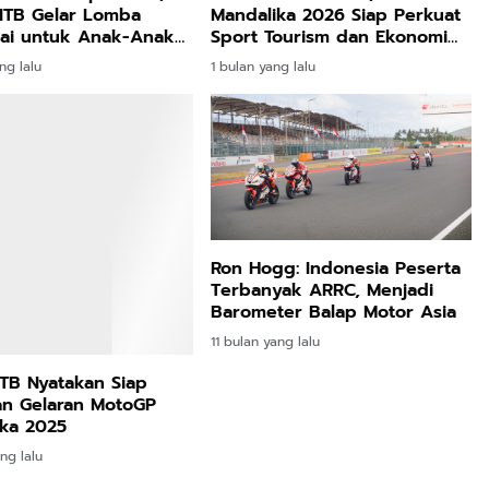
NTB Gelar Lomba
Mandalika 2026 Siap Perkuat
ai untuk Anak-Anak
Sport Tourism dan Ekonomi
a Mataram
NTB
ng lalu
1 bulan yang lalu
TB Nyatakan Siap
Ron Hogg: Indonesia Peserta
n Gelaran MotoGP
Terbanyak ARRC, Menjadi
ka 2025
Barometer Balap Motor Asia
ng lalu
11 bulan yang lalu
HUKUM
Gerak Cepat Tim URC Polresta Mataram