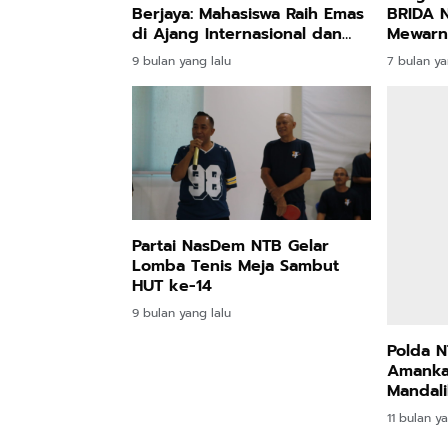
Berjaya: Mahasiswa Raih Emas
BRIDA 
di Ajang Internasional dan
Mewarn
Nasional
Se-Kot
9 bulan yang lalu
7 bulan ya
Partai NasDem NTB Gelar
Polda N
Lomba Tenis Meja Sambut
Amanka
HUT ke-14
Mandali
9 bulan yang lalu
11 bulan ya
Berita Terbaru