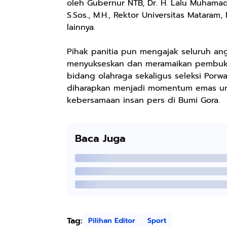
Keren Mewah
pH Balance dan
Pengharum
oleh Gubernur NTB, Dr. H. Lalu Muhamad 
Nyaman Kemeja
Aroma
Ruangan Tidur
S.Sos., M.H., Rektor Universitas Mataram,
Kerja Santai
Bubbelgum
Pengharum
lainnya.
Slimfit Formal
Vanilla &
Serbaguna
Hazelnut
Linen Spray
Pihak panitia pun mengajak seluruh an
menyukseskan dan meramaikan pembukaan
bidang olahraga sekaligus seleksi Porw
diharapkan menjadi momentum emas unt
Rp77.557
Rp37.400
Rp359.000
kebersamaan insan pers di Bumi Gora.
Jas Hujan Pria
BETADINE
Jessie Beauty -
Wanita Dewasa
FEMININE
Bundle Ice
Setelan Jaket
HYGIENE
Cream Tint
Shopee
Shopee
Shopee
Baca Juga
Celana Tebal
Pembersih
Liptint All
Aimon
Kewanitaan
Variant
60ml
Tag:
Pilihan Editor
Sport