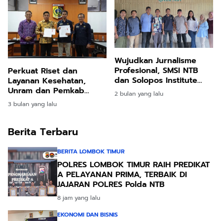
Wujudkan Jurnalisme
Profesional, SMSI NTB
Perkuat Riset dan
dan Solopos Institute
Layanan Kesehatan,
Gelar UKW Juni
Unram dan Pemkab
2 bulan yang lalu
Mendatang
Lotim Bangun ITSRC dan
3 bulan yang lalu
Klinik Kelautan
Berita Terbaru
BERITA LOMBOK TIMUR
POLRES LOMBOK TIMUR RAIH PREDIKAT
A PELAYANAN PRIMA, TERBAIK DI
JAJARAN POLRES Polda NTB
8 jam yang lalu
EKONOMI DAN BISNIS