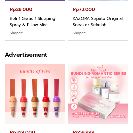
Rp28.000
Rp72.000
Beli 1 Gratis 1 Sleeping
KAZORA Sepatu Original
Spray & Pillow Mist
Sneaker Sekolah
Aromatherapy Lavender
Olahraga Sport Running
Shopee
Shopee
By ODY.CO 60ml
Phylon Empuk Dan
Pewangi / Pengharum
Ringan Berkualitas
Ruangan Tidur
Premium Pria Dan
Advertisement
Pengharum Serbaguna
Wanita Sepatu Jogging
Linen Spray
Hitam Navy Abu Putih
Outdoor Laki laki Dan
Perempuan
Rp359.000
Rp59.999