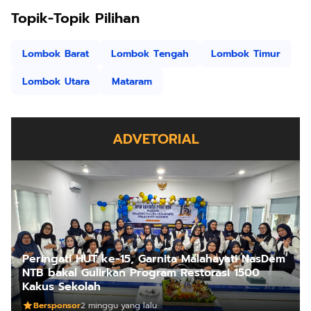
Topik-Topik Pilihan
Lombok Barat
Lombok Tengah
Lombok Timur
Lombok Utara
Mataram
ADVETORIAL
Peringati HUT ke-15, Garnita Malahayati NasDem
NTB bakal Gulirkan Program Restorasi 1500
Kakus Sekolah
Bersponsor
2 minggu yang lalu