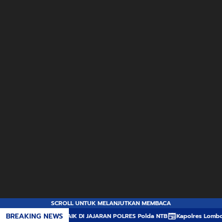
SCROLL UNTUK MELANJUTKAN MEMBACA
BREAKING NEWS
RIMA, TERBAIK DI JAJARAN POLRES Polda NTB
Kapolres Lombok Utara Ap