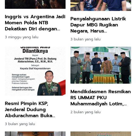
Inggris vs Argentina Jadi
Penyalahgunaan Listrik
Momen Polda NTB
Dapur MBG Rugikan
Dekatkan Diri dengan
Negara, Harus
Masyarakat
Ditertibkan
3 minggu yang lalu
3 bulan yang lalu
Mendikdasmen Resmikan
RS UMMAT PKU
Resmi Pimpin KSP,
Muhammadiyah Lotim,
Jenderal Dudung
Tekankan Budaya Hidup
2 bulan yang lalu
Abdurachman Buka
Sehat
Aduan 24 Jam Kawal
3 bulan yang lalu
Program Prabowo