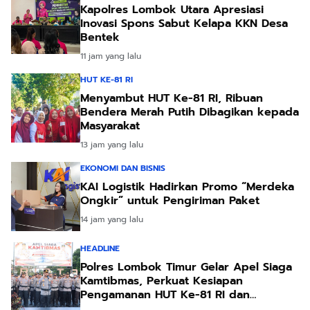
Kapolres Lombok Utara Apresiasi
Inovasi Spons Sabut Kelapa KKN Desa
Bentek
11 jam yang lalu
HUT KE-81 RI
Menyambut HUT Ke-81 RI, Ribuan
Bendera Merah Putih Dibagikan kepada
Masyarakat
13 jam yang lalu
EKONOMI DAN BISNIS
KAI Logistik Hadirkan Promo “Merdeka
Ongkir” untuk Pengiriman Paket
14 jam yang lalu
HEADLINE
Polres Lombok Timur Gelar Apel Siaga
Kamtibmas, Perkuat Kesiapan
Pengamanan HUT Ke-81 RI dan
Kunjungan Kapolri