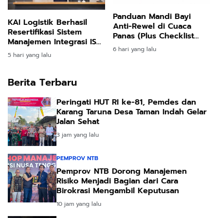
Panduan Mandi Bayi
KAI Logistik Berhasil
Anti-Rewel di Cuaca
Resertifikasi Sistem
Panas (Plus Checklist
Manajemen Integrasi ISO,
Singkat)
6 hari yang lalu
Perkuat Tata Kelola
5 hari yang lalu
Berkelanjutan
Berita Terbaru
Peringati HUT RI ke-81, Pemdes dan
Karang Taruna Desa Taman Indah Gelar
Jalan Sehat
3 jam yang lalu
PEMPROV NTB
Pemprov NTB Dorong Manajemen
Risiko Menjadi Bagian dari Cara
Birokrasi Mengambil Keputusan
10 jam yang lalu