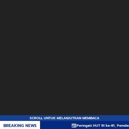
SCROLL UNTUK MELANJUTKAN MEMBACA
BREAKING NEWS
Peringati HUT RI ke-81, Pemdes dan Karang Ta