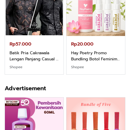
Rp57.000
Rp20.000
Batik Pria Cakrawala
Hay Poetry Promo
Lengan Panjang Casual -
Bundling Botol Feminim
Kemeja Batik Pria
Care Perawatan
Shopee
Shopee
Dewasa Lengan Panjang
Keputihan Kewanitaan
Kemeja Keren Mewah
Hygiene dengan pH
Nyaman Kemeja Kerja
Balance dan Aroma
Advertisement
Santai Slimfit Formal
Bubbelgum Vanilla &
Hazelnut