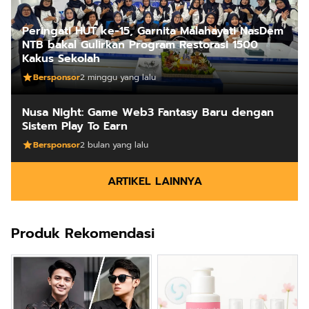
Peringati HUT ke-15, Garnita Malahayati NasDem
NTB bakal Gulirkan Program Restorasi 1500
Kakus Sekolah
Bersponsor
2 minggu yang lalu
Nusa Night: Game Web3 Fantasy Baru dengan
Sistem Play To Earn
Bersponsor
2 bulan yang lalu
ARTIKEL LAINNYA
Produk Rekomendasi