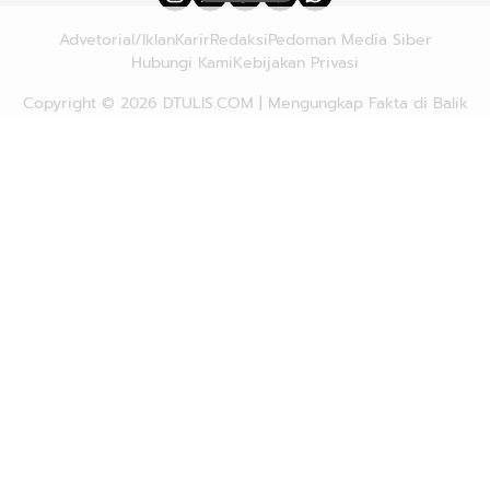
Advetorial/Iklan
Karir
Redaksi
Pedoman Media Siber
Hubungi Kami
Kebijakan Privasi
Copyright © 2026
DTULIS.COM
| Mengungkap Fakta di Balik
Cerita. All rights reserved.