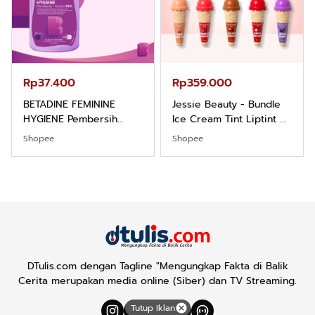
Rp37.400
Rp359.000
BETADINE FEMININE
Jessie Beauty - Bundle
HYGIENE Pembersih
Ice Cream Tint Liptint All
Kewanitaan 60ml
Variant
Shopee
Shopee
DTulis.com dengan Tagline "Mengungkap Fakta di Balik
Cerita merupakan media online (Siber) dan TV Streaming.
Tutup Iklan