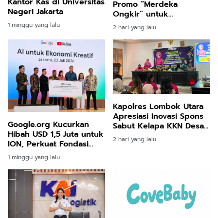
Kantor Kas di Universitas
Promo “Merdeka
Negeri Jakarta
Ongkir” untuk
Pengiriman Paket
1 minggu yang lalu
2 hari yang lalu
Kapolres Lombok Utara
Apresiasi Inovasi Spons
Google.org Kucurkan
Sabut Kelapa KKN Desa
Hibah USD 1,5 Juta untuk
Bentek
2 hari yang lalu
ION, Perkuat Fondasi
Perdagangan Digital
1 minggu yang lalu
Terbuka Indonesia