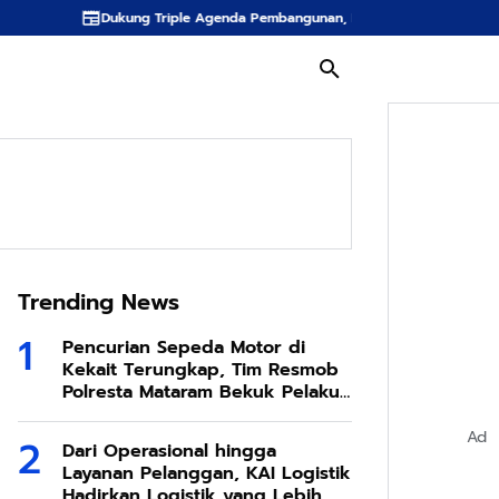
Triple Agenda Pembangunan, Pemprov NTB Mantapkan Manajemen Talenta 
Trending News
Pencurian Sepeda Motor di
Kekait Terungkap, Tim Resmob
Polresta Mataram Bekuk Pelaku
di Sesela
Ad
Dari Operasional hingga
Layanan Pelanggan, KAI Logistik
Hadirkan Logistik yang Lebih