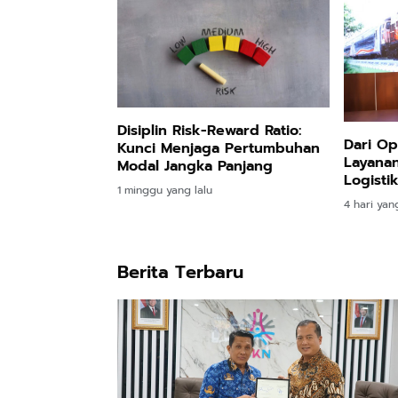
Disiplin Risk-Reward Ratio:
Dari Op
Kunci Menjaga Pertumbuhan
Layanan
Modal Jangka Panjang
Logisti
1 minggu yang lalu
yang L
4 hari yang
Lingku
Berita Terbaru