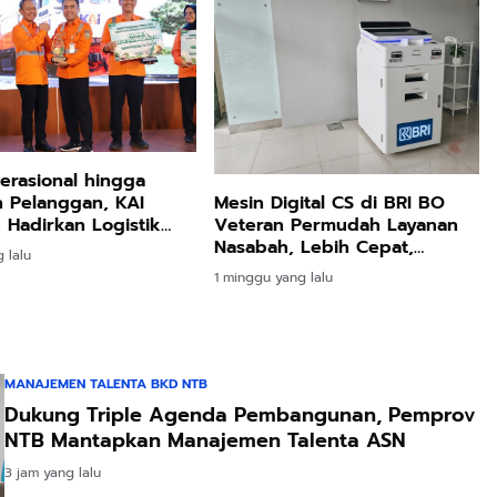
erasional hingga
 Pelanggan, KAI
Mesin Digital CS di BRI BO
k Hadirkan Logistik
Veteran Permudah Layanan
ebih Ramah
Nasabah, Lebih Cepat,
 lalu
ngan
Mudah, dan Praktis
1 minggu yang lalu
MANAJEMEN TALENTA BKD NTB
Dukung Triple Agenda Pembangunan, Pemprov
NTB Mantapkan Manajemen Talenta ASN
3 jam yang lalu