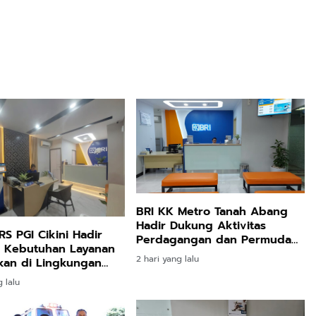
BRI KK Metro Tanah Abang
Hadir Dukung Aktivitas
RS PGI Cikini Hadir
Perdagangan dan Permudah
 Kebutuhan Layanan
Akses Layanan Perbankan
2 hari yang lalu
kan di Lingkungan
akit
 lalu