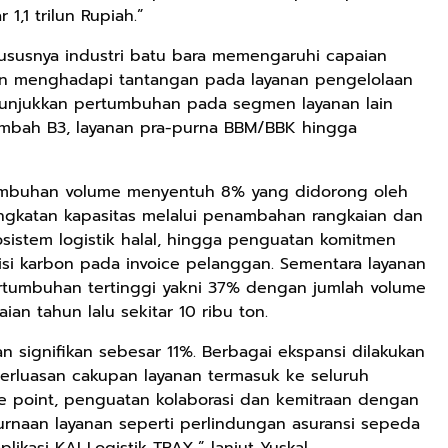
,1 trilun Rupiah.”
hususnya industri batu bara memengaruhi capaian
oan menghadapi tantangan pada layanan pengelolaan
unjukkan pertumbuhan pada segmen layanan lain
Limbah B3, layanan pra-purna BBM/BBK hingga
tumbuhan volume menyentuh 8% yang didorong oleh
ingkatan kapasitas melalui penambahan rangkaian dan
sistem logistik halal, hingga penguatan komitmen
isi karbon pada invoice pelanggan. Sementara layanan
Rp72.000
Rp71.500
Rp57.428
rtumbuhan tertinggi yakni 37% dengan jumlah volume
KAZORA Sepatu
Jersey Oversize
25CM Kuromi
ian tahun lalu sekitar 10 ribu ton.
Original
Boxy PROMISE
CINIMOROL
Sneaker
88 Vintage
DAN POCOCO
 signifikan sebesar 11%. Berbagai ekspansi dilakukan
Shopee
Shopee
Shopee
Sekolah
Unisex Pria
Boneka Plush
perluasan cakupan layanan termasuk ke seluruh
Olahraga Sport
Wanita Sport
Mainan Hewan
ice point, penguatan kolaborasi dan kemitraan dengan
Running Phylon
Big Size
Isi Hadiah Ulang
urnaan layanan seperti perlindungan asuransi sepeda
Empuk Dan
Tahun
plikasi KAI Logistik TRAX,” lanjut Yuskal.