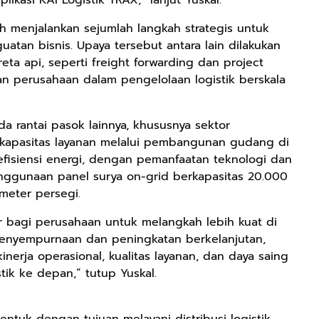
Ringan
Berkualitas
ah menjalankan sejumlah langkah strategis untuk
Premium Pria
tan bisnis. Upaya tersebut antara lain dilakukan
Dan Wanita
a api, seperti freight forwarding dan project
Sepatu Jogging
Hitam Navy Abu
lan perusahaan dalam pengelolaan logistik berskala
Putih Outdoor
Laki laki Dan
Perempuan
da rantai pasok lainnya, khususnya sektor
Rp59.999
Rp282.667
Rp77.557
kapasitas layanan melalui pembangunan gudang di
BEBLISS EAU DE
DBS 8899 G Plus
Jas Hujan Pria
fisiensi energi, dengan pemanfaatan teknologi dan
PARFUME
Shock Belakang
Wanita Dewasa
nggunaan panel surya on-grid berkapasitas 20.000
ROMANTIC
Motor Matic
Setelan Jaket
Shopee
Shopee
Shopee
 meter persegi.
SERIES BUY 1
Xride Soulgt
Celana Tebal
GET 3PCS
MioM3 Mio
Aimon
 bagi perusahaan untuk melangkah lebih kuat di
PARFUM
Smile Beat
penyempurnaan dan peningkatan berkelanjutan,
SHIMMER SPRAY
Scoopy Genio
rja operasional, kualitas layanan, dan daya saing
UNISEX
Vario Fi Xeon
PREMIUM
Fazzio Vario
tik ke depan,” tutup Yuskal.
TAHAN LAMA
125/150
bentuk dengan tujuan melayani distribusi logistik