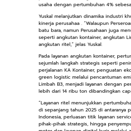
usaha dengan pertumbuhan 4% sebesar 1
Yuskal melanjutkan dinamika industri k
kinerja perusahaa . ”Walaupun Perser
batu bara, namun Perusahaan juga men
seperti angkutan kontainer, angkutan 
angkutan ritel,” jelas Yuskal.
Pada layanan angkutan kontainer, per
sejumlah langkah strategis seperti pen
perjalanan KA Kontainer, penguatan eko
green logistic melalui pencantuman em
Rp57.000
Rp20.000
Rp28.000
Limbah B3, menjadi layanan dengan pe
Batik Pria
Hay Poetry
Beli 1 Gratis 1
lebih dari 14 ribu ton dibandingkan capa
Cakrawala
Promo Bundling
Sleeping Spray
Lengan Panjang
Botol Feminim
& Pillow Mist
”Layanan ritel menunjukkan pertumbuhan
Shopee
Shopee
Shopee
Casual - Kemeja
Care Perawatan
Aromatherapy
di sepanjang tahun 2025 di antaranya 
Batik Pria
Keputihan
Lavender By
Indonesia, perluasan titik layanan serv
Dewasa Lengan
Kewanitaan
ODY.CO 60ml
pihak-pihak strategis, hingga penyemp
Panjang Kemeja
Hygiene dengan
Pewangi /
motor dan layanan digital kurir melalui a