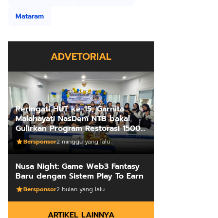
Mataram
ADVETORIAL
Peringati HUT ke-15, Garnita
Malahayati NasDem NTB bakal
Gulirkan Program Restorasi 1500
Kakus Sekolah
Bersponsor
2 minggu yang lalu
Nusa Night: Game Web3 Fantasy
Baru dengan Sistem Play To Earn
Bersponsor
2 bulan yang lalu
ARTIKEL LAINNYA