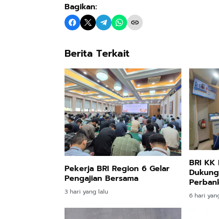
Bagikan:
Berita Terkait
BRI KK 
Pekerja BRI Region 6 Gelar
Dukung
Pengajian Bersama
Perban
Rumah S
3 hari yang lalu
6 hari yang