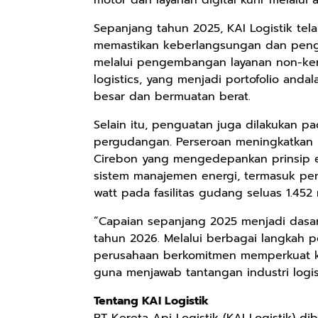
Keren Mewah
pH Balance dan
Pengharum
Nyaman Kemeja
Aroma
Ruangan Tidur
Sepanjang tahun 2025, KAI Logistik tel
Kerja Santai
Bubbelgum
Pengharum
memastikan keberlangsungan dan pengua
Slimfit Formal
Vanilla &
Serbaguna
melalui pengembangan layanan non-keret
Hazelnut
Linen Spray
logistics, yang menjadi portofolio anda
besar dan bermuatan berat.
Selain itu, penguatan juga dilakukan pa
Rp77.557
Rp37.400
Rp359.000
pergudangan. Perseroan meningkatkan 
Jas Hujan Pria
BETADINE
Jessie Beauty -
Cirebon yang mengedepankan prinsip e
Wanita Dewasa
FEMININE
Bundle Ice
sistem manajemen energi, termasuk pe
Setelan Jaket
HYGIENE
Cream Tint
Shopee
Shopee
Shopee
watt pada fasilitas gudang seluas 1.452
Celana Tebal
Pembersih
Liptint All
Aimon
Kewanitaan
Variant
”Capaian sepanjang 2025 menjadi dasar
60ml
tahun 2026. Melalui berbagai langkah 
perusahaan berkomitmen memperkuat kine
guna menjawab tantangan industri logis
Tentang KAI Logistik
PT Kereta Api Logistik (KAI Logistik) di