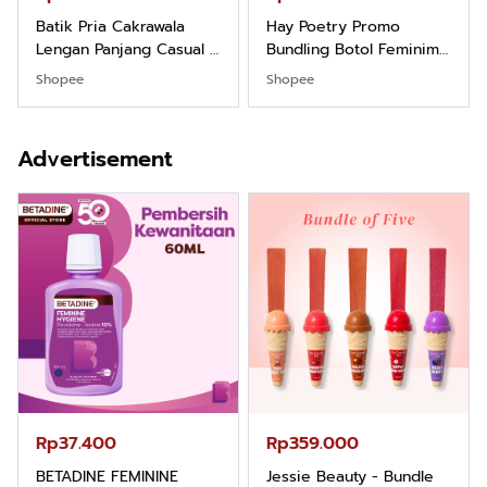
Batik Pria Cakrawala
Hay Poetry Promo
Lengan Panjang Casual -
Bundling Botol Feminim
Kemeja Batik Pria
Care Perawatan
Shopee
Shopee
Dewasa Lengan Panjang
Keputihan Kewanitaan
Kemeja Keren Mewah
Hygiene dengan pH
Nyaman Kemeja Kerja
Balance dan Aroma
Advertisement
Santai Slimfit Formal
Bubbelgum Vanilla &
Hazelnut
Rp37.400
Rp359.000
BETADINE FEMININE
Jessie Beauty - Bundle