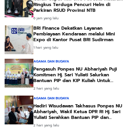
Ringkus Terduga Pencuri Helm di
Parkiran RSUD Provinsi NTB
6 jam yang lalu
BRI Finance Dekatkan Layanan
Pembiayaan Kendaraan melalui Mini
Expo di Kantor Pusat BRI Sudirman
1 hari yang lalu
AGAMA DAN BUDAYA
Pengasuh Ponpes NU Abhariyah Puji
Komitmen Hj. Sari Yuliati Salurkan
Bantuan PIP dan KIP Kuliah Untuk
Santri
2 hari yang lalu
AGAMA DAN BUDAYA
Hadiri Wisudawan Takhasus Ponpes NU
Abhariyah, Wakil Ketua DPR RI Hj. Sari
Yuliati Serahkan Bantuan PIP dan
Bantuan Program Sanitasi
2 hari yang lalu