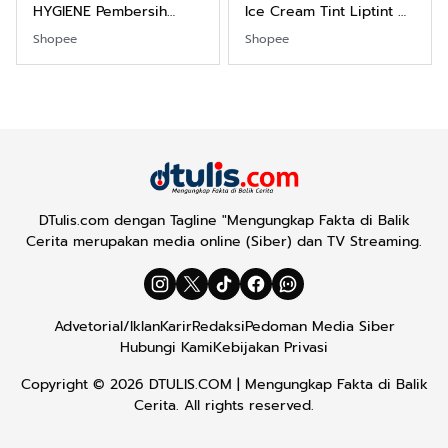
HYGIENE Pembersih
Ice Cream Tint Liptint All
Kewanitaan 60ml
Variant
Shopee
Shopee
DTulis.com dengan Tagline "Mengungkap Fakta di Balik
Cerita merupakan media online (Siber) dan TV Streaming.
Advetorial/Iklan
Karir
Redaksi
Pedoman Media Siber
Hubungi Kami
Kebijakan Privasi
Copyright © 2026
DTULIS.COM
| Mengungkap Fakta di Balik
Cerita. All rights reserved.