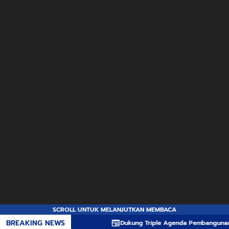
SCROLL UNTUK MELANJUTKAN MEMBACA
BREAKING NEWS
Dukung Triple Agenda Pembangunan, Pempro