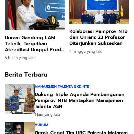
Kolaborasi Pemprov NTB
dan Unram: 22 Profesor
Unram Gandeng LAM
Diterjunkan Sukseskan
Teknik, Targetkan
Desa Berdaya
Akreditasi Unggul Prodi
4 minggu yang lalu
Teknik 2026
3 bulan yang lalu
Berita Terbaru
MANAJEMEN TALENTA BKD NTB
Dukung Triple Agenda Pembangunan,
Pemprov NTB Mantapkan Manajemen
Talenta ASN
1 jam yang lalu
HUKUM
Gerak Cepat Tim URC Polresta Mataram