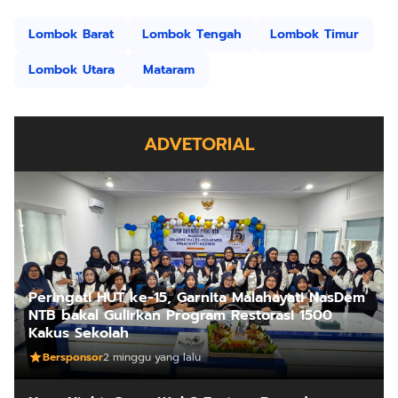
Lombok Barat
Lombok Tengah
Lombok Timur
Lombok Utara
Mataram
ADVETORIAL
Peringati HUT ke-15, Garnita Malahayati NasDem
NTB bakal Gulirkan Program Restorasi 1500
Kakus Sekolah
Bersponsor
2 minggu yang lalu