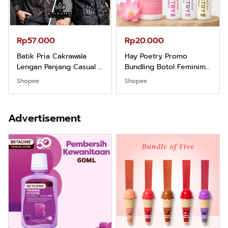
Rp57.000
Rp20.000
Batik Pria Cakrawala
Hay Poetry Promo
Lengan Panjang Casual -
Bundling Botol Feminim
Kemeja Batik Pria
Care Perawatan
Shopee
Shopee
Dewasa Lengan Panjang
Keputihan Kewanitaan
Kemeja Keren Mewah
Hygiene dengan pH
Nyaman Kemeja Kerja
Balance dan Aroma
Advertisement
Santai Slimfit Formal
Bubbelgum Vanilla &
Hazelnut