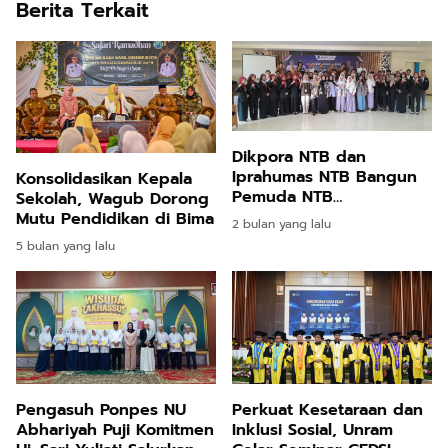
Berita Terkait
Dikpora NTB dan
Iprahumas NTB Bangun
Konsolidasikan Kepala
Pemuda NTB
Sekolah, Wagub Dorong
Berintegritas di Tengah
Mutu Pendidikan di Bima
2 bulan yang lalu
Tantangan Era Digital
5 bulan yang lalu
dan Globalisasi
Pengasuh Ponpes NU
Perkuat Kesetaraan dan
Abhariyah Puji Komitmen
Inklusi Sosial, Unram