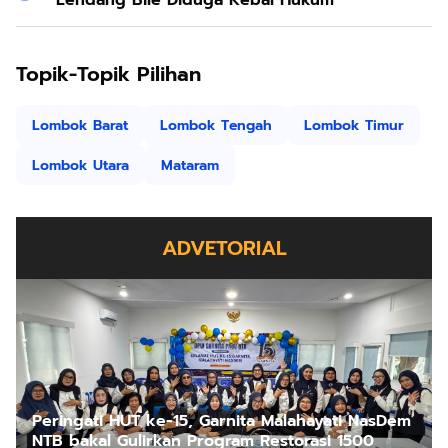
Lendang Bile Diduga Kebal Hukum
Topik-Topik Pilihan
Lombok Barat
Lombok Tengah
Lombok Timur
Lombok Utara
Mataram
ADVETORIAL
Peringati HUT ke-15, Garnita Malahayati NasDem
NTB bakal Gulirkan Program Restorasi 1500