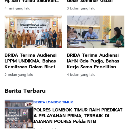
Hj. Sari Yuliati Salurkan
Gelar Seminar GEDSI
Bantuan PIP dan KIP
4 hari yang lalu
3 bulan yang lalu
Kuliah Untuk Santri
BRIDA Terima Audiensi
BRIDA Terima Audiensi
LPPM UNDIKMA, Bahas
IAHN Gde Pudja, Bahas
Kemitraan Dalam Riset
Kerja Sama Penelitian
dan Pengabdian
dan Publikasi
5 bulan yang lalu
4 bulan yang lalu
Berita Terbaru
BERITA LOMBOK TIMUR
POLRES LOMBOK TIMUR RAIH PREDIKAT
A PELAYANAN PRIMA, TERBAIK DI
JAJARAN POLRES Polda NTB