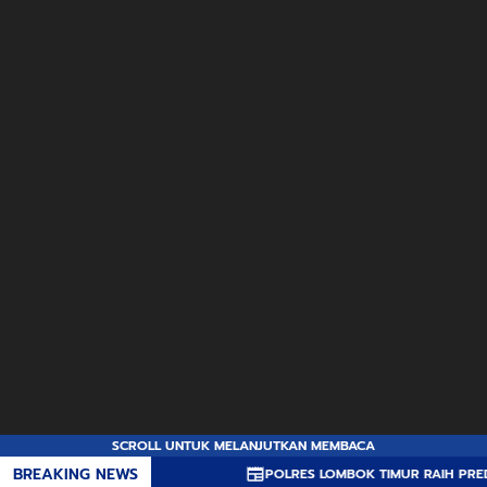
SCROLL UNTUK MELANJUTKAN MEMBACA
BREAKING NEWS
POLRES LOMBOK TIMUR RAIH PREDIKAT A PEL