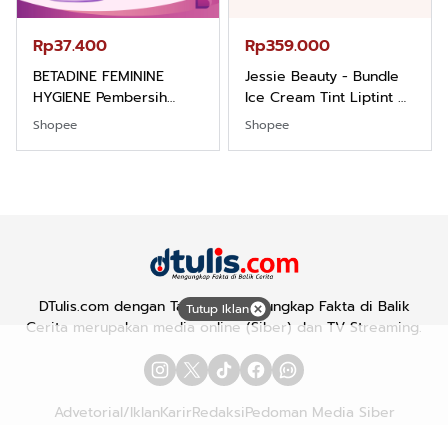
Rp37.400
Rp359.000
BETADINE FEMININE
Jessie Beauty - Bundle
HYGIENE Pembersih
Ice Cream Tint Liptint All
Kewanitaan 60ml
Variant
Shopee
Shopee
DTulis.com dengan Tagline "Mengungkap Fakta di Balik
Tutup Iklan
Cerita merupakan media online (Siber) dan TV Streaming.
Advetorial/Iklan
Karir
Redaksi
Pedoman Media Siber
Hubungi Kami
Kebijakan Privasi