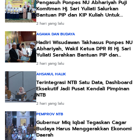
Pengasuh Ponpes NU Abhariyah Puji
Komitmen Hj. Sari Yuliati Salurkan
Bantuan PIP dan KIP Kuliah Untuk
Santri
2 hari yang lalu
AGAMA DAN BUDAYA
Hadiri Wisudawan Takhasus Ponpes NU
Abhariyah, Wakil Ketua DPR RI Hj. Sari
Yuliati Serahkan Bantuan PIP dan
Bantuan Program Sanitasi
2 hari yang lalu
AHSANUL HALIK
Terintegrasi NTB Satu Data, Dashboard
Eksekutif Jadi Pusat Kendali Pimpinan
NTB
2 hari yang lalu
PEMPROV NTB
Gubernur Miq Iqbal Tegaskan Cagar
Budaya Harus Menggerakkan Ekonomi
Daerah