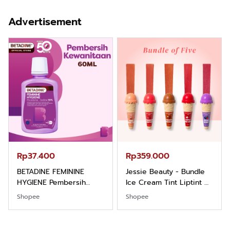
Kemeja Keren Mewah
Hygiene dengan pH
Nyaman Kemeja Kerja
Balance dan Aroma
Advertisement
Santai Slimfit Formal
Bubbelgum Vanilla &
Hazelnut
Rp37.400
Rp359.000
BETADINE FEMININE
Jessie Beauty - Bundle
HYGIENE Pembersih
Ice Cream Tint Liptint All
Kewanitaan 60ml
Variant
Shopee
Shopee