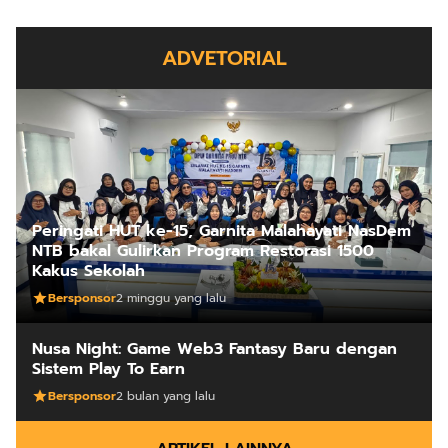
ADVETORIAL
Peringati HUT ke-15, Garnita Malahayati NasDem
NTB bakal Gulirkan Program Restorasi 1500
Kakus Sekolah
Bersponsor
2 minggu yang lalu
Nusa Night: Game Web3 Fantasy Baru dengan
Sistem Play To Earn
Bersponsor
2 bulan yang lalu