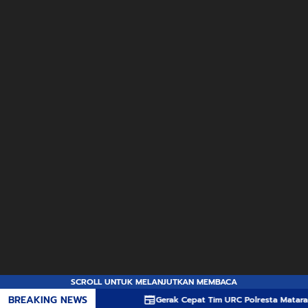
SCROLL UNTUK MELANJUTKAN MEMBACA
BREAKING NEWS
Gerak Cepat Tim URC Polresta Mataram Ringkus T