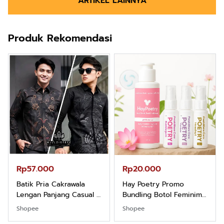
ARTIKEL LAINNYA
Produk Rekomendasi
Rp57.000
Rp20.000
Batik Pria Cakrawala
Hay Poetry Promo
Lengan Panjang Casual -
Bundling Botol Feminim
Kemeja Batik Pria
Care Perawatan
Shopee
Shopee
Dewasa Lengan Panjang
Keputihan Kewanitaan