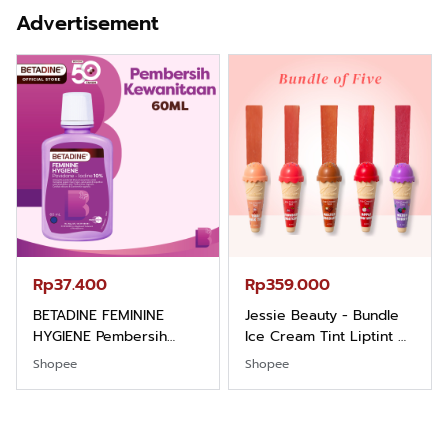
Nyaman Kemeja Kerja
Balance dan Aroma
Advertisement
Santai Slimfit Formal
Bubbelgum Vanilla &
Hazelnut
Rp37.400
Rp359.000
BETADINE FEMININE
Jessie Beauty - Bundle
HYGIENE Pembersih
Ice Cream Tint Liptint All
Kewanitaan 60ml
Variant
Shopee
Shopee