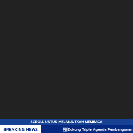
SCROLL UNTUK MELANJUTKAN MEMBACA
BREAKING NEWS
Dukung Triple Agenda Pembangunan, Pemprov N