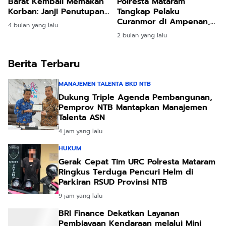
Barat Kembali Memakan
Polresta Mataram
Korban: Janji Penutupan
Tangkap Pelaku
Bupati Hanya Omon
Curanmor di Ampenan,
4 bulan yang lalu
Omon
Temukan Paket Sabu
2 bulan yang lalu
saat Penggeledahan
Berita Terbaru
MANAJEMEN TALENTA BKD NTB
Dukung Triple Agenda Pembangunan,
Pemprov NTB Mantapkan Manajemen
Talenta ASN
4 jam yang lalu
HUKUM
Gerak Cepat Tim URC Polresta Mataram
Ringkus Terduga Pencuri Helm di
Parkiran RSUD Provinsi NTB
9 jam yang lalu
BRI Finance Dekatkan Layanan
Pembiayaan Kendaraan melalui Mini