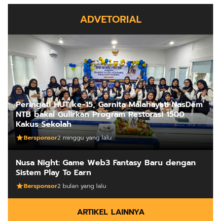
ADVETORIAL
Peringati HUT ke-15, Garnita Malahayati NasDem
NTB bakal Gulirkan Program Restorasi 1500
Kakus Sekolah
Bersponsor
2 minggu yang lalu
Nusa Night: Game Web3 Fantasy Baru dengan
Sistem Play To Earn
Bersponsor
2 bulan yang lalu
ARTIKEL LAINNYA