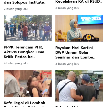
Kecelakaan KA di RSUD
dan Solopos Institute
Bekasi, Janji Evaluasi
Gelar UKW Juni
3 bulan yang lalu
2 bulan yang lalu
Total
Mendatang
PPPK Terancam PHK,
Rayakan Hari Kartini,
Aktivis Bongkar Lima
DWP Unram Gelar
Kritik Pedas ke
Seminar dan Lomba
Pemerintah Kabupaten
Penuh Kreativitas
4 bulan yang lalu
3 bulan yang lalu
Lombok Barat
Kafe Ilegal di Lombok