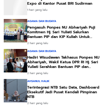
Expo di Kantor Pusat BRI Sudirman
1 hari yang lalu
AGAMA DAN BUDAYA
Pengasuh Ponpes NU Abhariyah Puji
Komitmen Hj. Sari Yuliati Salurkan
Bantuan PIP dan KIP Kuliah Untuk
Santri
2 hari yang lalu
AGAMA DAN BUDAYA
Hadiri Wisudawan Takhasus Ponpes NU
Abhariyah, Wakil Ketua DPR RI Hj. Sari
Yuliati Serahkan Bantuan PIP dan
Bantuan Program Sanitasi
2 hari yang lalu
AHSANUL HALIK
Terintegrasi NTB Satu Data, Dashboard
Eksekutif Jadi Pusat Kendali Pimpinan
NTB
2 hari yang lalu