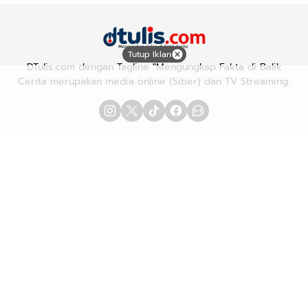
Tutup Iklan
DTulis.com dengan Tagline "Mengungkap Fakta di Balik
Cerita merupakan media online (Siber) dan TV Streaming.
Advetorial/Iklan
Karir
Redaksi
Pedoman Media Siber
Hubungi Kami
Kebijakan Privasi
Copyright © 2026
DTULIS.COM
| Mengungkap Fakta di Balik
Cerita. All rights reserved.