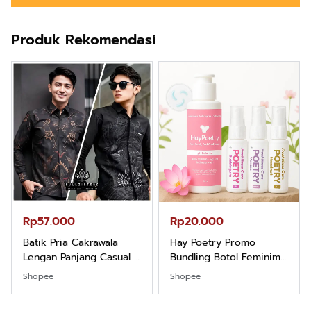
Produk Rekomendasi
Rp57.000
Rp20.000
Batik Pria Cakrawala
Hay Poetry Promo
Lengan Panjang Casual -
Bundling Botol Feminim
Kemeja Batik Pria
Care Perawatan
Shopee
Shopee
Dewasa Lengan Panjang
Keputihan Kewanitaan
Kemeja Keren Mewah
Hygiene dengan pH