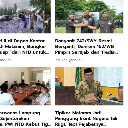
id II di Depan Kantor
Danyonif 742/SWY Resmi
di Mataram, Bongkar
Berganti, Danrem 162/WB
uap "dari NTB untuk
Pimpin Sertijab dan Tradisi
ia"
Laporan Korps
ang lalu
7 bulan yang lalu
Tipikor Mataram Jadi
Porwanas Lampung
Panggung Ironi: Negara Tak
Sejahterakan
Rugi, Tapi Pejabatnya
a, PWI NTB Kebut Tiga