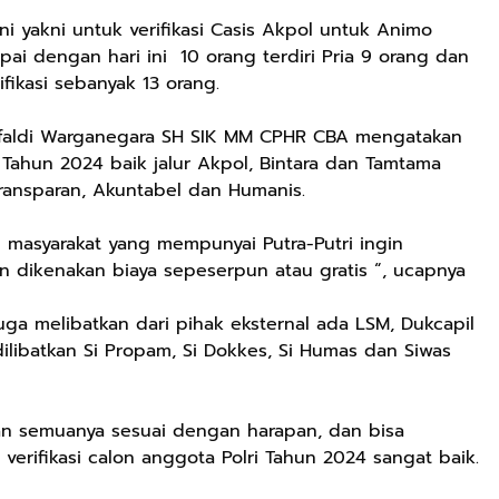
i yakni untuk verifikasi Casis Akpol untuk Animo
pai dengan hari ini 10 orang terdiri Pria 9 orang dan
fikasi sebanyak 13 orang.
efaldi Warganegara SH SIK MM CPHR CBA mengatakan
Tahun 2024 baik jalur Akpol, Bintara dan Tamtama
ransparan, Akuntabel dan Humanis.
i masyarakat yang mempunyai Putra-Putri ingin
an dikenakan biaya sepeserpun atau gratis “, ucapnya
Rp72.000
Rp71.500
Rp57.428
uga melibatkan dari pihak eksternal ada LSM, Dukcapil
KAZORA Sepatu
Jersey Oversize
25CM Kuromi
ilibatkan Si Propam, Si Dokkes, Si Humas dan Siwas
Original
Boxy PROMISE
CINIMOROL
Sneaker
88 Vintage
DAN POCOCO
Shopee
Shopee
Shopee
Sekolah
Unisex Pria
Boneka Plush
an semuanya sesuai dengan harapan, dan bisa
Olahraga Sport
Wanita Sport
Mainan Hewan
Running Phylon
Big Size
Isi Hadiah Ulang
verifikasi calon anggota Polri Tahun 2024 sangat baik.
Empuk Dan
Tahun