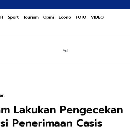
PO
CH
Sport
Tourism
Opini
Econo
FOTO
VIDEO
Ad
kan
ram Lakukan Pengecekan
kasi Penerimaan Casis