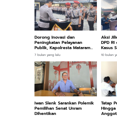
Dorong Inovasi dan
Aksi Jil
Peningkatan Pelayanan
DPD RI 
Publik, Kapolresta Mataram
Kasus S
Pimpin Sertijab Pejabat
Indones
7 bulan yang lalu
10 bulan y
Utama
Iwan Slenk Sarankan Polemik
Tatap 
Pemilihan Senat Unram
Hingga 
Dihentikan
Anggot