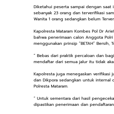
Diketahui peserta sampai dengan saat in
sebanyak 23 orang dan terverifikasi sam
Wanita 1 orang sedangkan belum Terveri
Kapolresta Mataram Kombes Pol Dr Ari
bahwa penerimaan calon Anggota Polri 
menggunakan prinsip “BETAH” Bersih, T
“ Bebas dari praktik percaloan dan bag
mendaftar dari semua jalur itu tidak ak
Rp57.000
Rp20.000
Rp28.000
Kapolresta juga menegaskan verifikasi j
Batik Pria
Hay Poetry
Beli 1 Gratis 1
dan Dikpora sedangkan untuk internal d
Cakrawala
Promo Bundling
Sleeping Spray
Polresta Mataram.
Lengan Panjang
Botol Feminim
& Pillow Mist
Shopee
Shopee
Shopee
Casual - Kemeja
Care Perawatan
Aromatherapy
“ Untuk sementara dari hasil pengecek
Batik Pria
Keputihan
Lavender By
Dewasa Lengan
Kewanitaan
ODY.CO 60ml
dipastikan penerimaan dan pendaftaran 
Panjang Kemeja
Hygiene dengan
Pewangi /