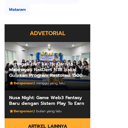
Mataram
ADVETORIAL
Peringati HUT ke-15, Garnita
Malahayati NasDem NTB bakal
Gulirkan Program Restorasi 1500
Kakus Sekolah
Bersponsor
2 minggu yang lalu
Nusa Night: Game Web3 Fantasy
Baru dengan Sistem Play To Earn
Bersponsor
2 bulan yang lalu
ARTIKEL LAINNYA