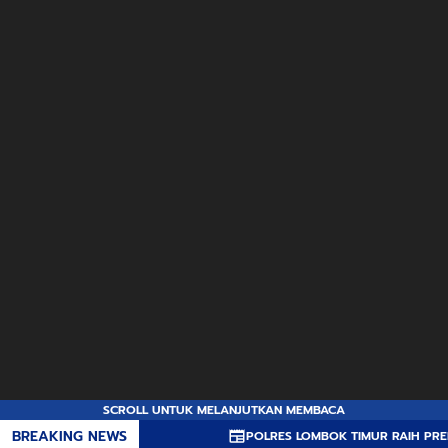
SCROLL UNTUK MELANJUTKAN MEMBACA
BREAKING NEWS
POLRES LOMBOK TIMUR RAIH PREDIKAT A PEL