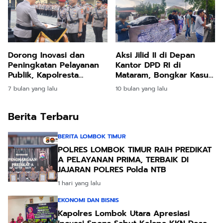
Dorong Inovasi dan
Aksi Jilid II di Depan
Peningkatan Pelayanan
Kantor DPD RI di
Publik, Kapolresta
Mataram, Bongkar Kasus
Mataram Pimpin Sertijab
Suap "dari NTB untuk
7 bulan yang lalu
10 bulan yang lalu
Pejabat Utama
Indonesia"
Berita Terbaru
BERITA LOMBOK TIMUR
POLRES LOMBOK TIMUR RAIH PREDIKAT
A PELAYANAN PRIMA, TERBAIK DI
JAJARAN POLRES Polda NTB
1 hari yang lalu
EKONOMI DAN BISNIS
Kapolres Lombok Utara Apresiasi