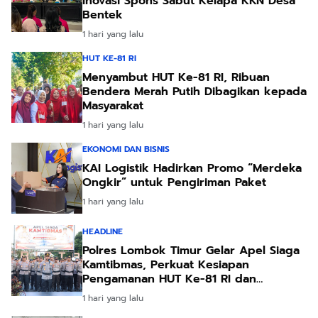
Inovasi Spons Sabut Kelapa KKN Desa
Bentek
1 hari yang lalu
HUT KE-81 RI
Menyambut HUT Ke-81 RI, Ribuan
Bendera Merah Putih Dibagikan kepada
Masyarakat
1 hari yang lalu
EKONOMI DAN BISNIS
KAI Logistik Hadirkan Promo “Merdeka
Ongkir” untuk Pengiriman Paket
1 hari yang lalu
HEADLINE
Polres Lombok Timur Gelar Apel Siaga
Kamtibmas, Perkuat Kesiapan
Pengamanan HUT Ke-81 RI dan
Kunjungan Kapolri
1 hari yang lalu