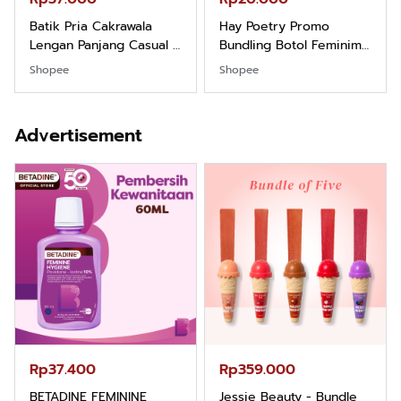
Batik Pria Cakrawala
Hay Poetry Promo
Lengan Panjang Casual -
Bundling Botol Feminim
Kemeja Batik Pria
Care Perawatan
Shopee
Shopee
Dewasa Lengan Panjang
Keputihan Kewanitaan
Kemeja Keren Mewah
Hygiene dengan pH
Nyaman Kemeja Kerja
Balance dan Aroma
Advertisement
Santai Slimfit Formal
Bubbelgum Vanilla &
Hazelnut
Rp37.400
Rp359.000
BETADINE FEMININE
Jessie Beauty - Bundle