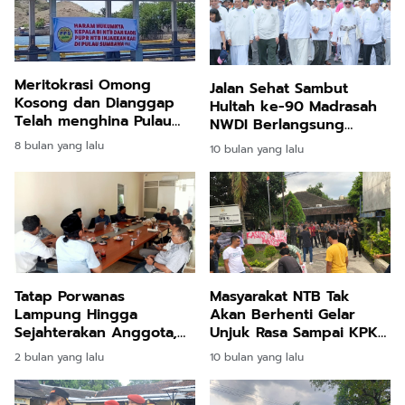
Meritokrasi Omong
Jalan Sehat Sambut
Kosong dan Dianggap
Hultah ke-90 Madrasah
Telah menghina Pulau
NWDI Berlangsung
Sumbawa, Seruan
Meriah, 40 Ribu Peserta
8 bulan yang lalu
10 bulan yang lalu
Pencopotan Kadis PUPR
Padati Kota Mataram
NTB Kian Ramai
Tatap Porwanas
Masyarakat NTB Tak
Lampung Hingga
Akan Berhenti Gelar
Sejahterakan Anggota,
Unjuk Rasa Sampai KPK
PWI NTB Kebut Tiga
Panggil Senator MRF dan
2 bulan yang lalu
10 bulan yang lalu
Program Kerja Utama
MMF Terkait Dugaan
Suap