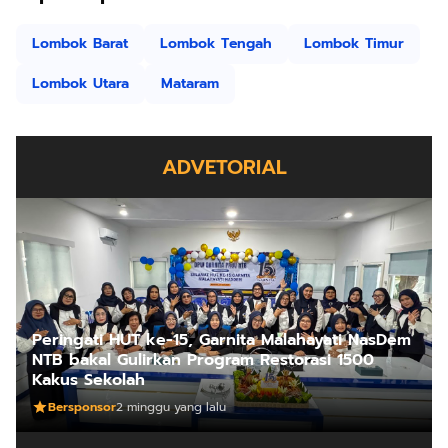
Lombok Barat
Lombok Tengah
Lombok Timur
Lombok Utara
Mataram
ADVETORIAL
Peringati HUT ke-15, Garnita Malahayati NasDem
NTB bakal Gulirkan Program Restorasi 1500
Kakus Sekolah
Bersponsor
2 minggu yang lalu