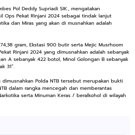
mbes Pol Deddy Supriadi SIK., mengatakan
l Ops Pekat Rinjani 2024 sebagai tindak lanjut
otika dan Miras yang akan di musnahkan adalah
74,38 gram, Ekstasi 900 butir serta Mejic Musrhoom
 Pekat Rinjani 2024 yang dimusnahkan adalah sebanyak
ngan A sebanyak 422 botol, Minol Golongan B sebanyak
k 31”.
g dimusnahkan Polda NTB tersebut merupakan bukti
Rp72.000
Rp71.500
Rp57.428
da NTB dalam rangka mencegah dan memberantas
KAZORA Sepatu
Jersey Oversize
25CM Kuromi
rkotika serta Minuman Keras / beralkohol di wilayah
Original
Boxy PROMISE
CINIMOROL
Sneaker
88 Vintage
DAN POCOCO
Shopee
Shopee
Shopee
Sekolah
Unisex Pria
Boneka Plush
Olahraga Sport
Wanita Sport
Mainan Hewan
Running Phylon
Big Size
Isi Hadiah Ulang
Empuk Dan
Tahun