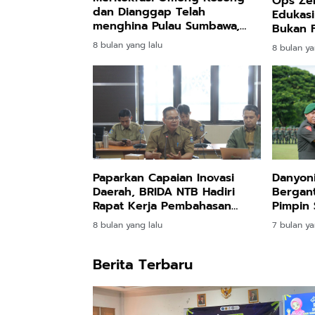
Ops Zeb
dan Dianggap Telah
Edukasi
menghina Pulau Sumbawa,
Bukan 
Seruan Pencopotan Kadis
8 bulan yang lalu
8 bulan ya
PUPR NTB Kian Ramai
Paparkan Capaian Inovasi
Danyon
Daerah, BRIDA NTB Hadiri
Bergan
Rapat Kerja Pembahasan
Pimpin 
KUA-PPAS di DPRD NTB
Lapora
8 bulan yang lalu
7 bulan ya
Berita Terbaru