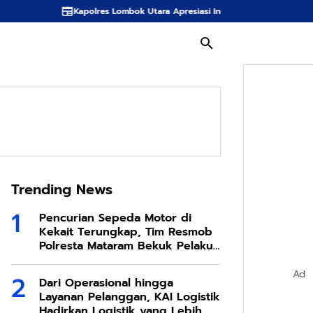
polres Lombok Utara Apresiasi Inovasi Spons Sabut Kelapa KKN Desa Bente
Trending News
Pencurian Sepeda Motor di
Kekait Terungkap, Tim Resmob
Polresta Mataram Bekuk Pelaku
di Sesela
Ad
Dari Operasional hingga
Layanan Pelanggan, KAI Logistik
Hadirkan Logistik yang Lebih