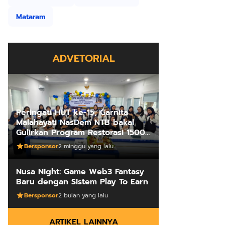
Mataram
ADVETORIAL
Peringati HUT ke-15, Garnita
Malahayati NasDem NTB bakal
Gulirkan Program Restorasi 1500
Kakus Sekolah
Bersponsor
2 minggu yang lalu
Nusa Night: Game Web3 Fantasy
Baru dengan Sistem Play To Earn
Bersponsor
2 bulan yang lalu
ARTIKEL LAINNYA