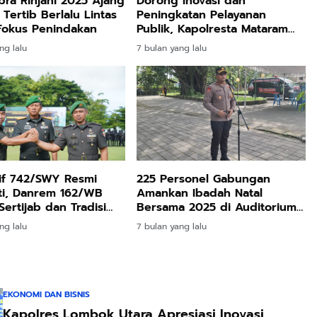
ra Rinjani 2025 Ajang
Dorong Inovasi dan
 Tertib Berlalu Lintas
Peningkatan Pelayanan
Fokus Penindakan
Publik, Kapolresta Mataram
Pimpin Sertijab Pejabat
ng lalu
7 bulan yang lalu
Utama
if 742/SWY Resmi
225 Personel Gabungan
ti, Danrem 162/WB
Amankan Ibadah Natal
Sertijab dan Tradisi
Bersama 2025 di Auditorium
n Korps
Abu Bakar Unram
ng lalu
7 bulan yang lalu
EKONOMI DAN BISNIS
Kapolres Lombok Utara Apresiasi Inovasi