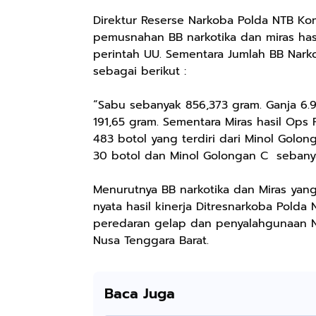
Direktur Reserse Narkoba Polda NTB Ko
pemusnahan BB narkotika dan miras hasi
perintah UU. Sementara Jumlah BB Nark
sebagai berikut :
“Sabu sebanyak 856,373 gram. Ganja 6.9
191,65 gram. Sementara Miras hasil Ops
483 botol yang terdiri dari Minol Golo
30 botol dan Minol Golongan C sebanya
Menurutnya BB narkotika dan Miras yan
Rp57.000
Rp20.000
Rp28.000
nyata hasil kinerja Ditresnarkoba Pol
Batik Pria
Hay Poetry
Beli 1 Gratis 1
peredaran gelap dan penyalahgunaan Na
Cakrawala
Promo Bundling
Sleeping Spray
Nusa Tenggara Barat.
Lengan Panjang
Botol Feminim
& Pillow Mist
Shopee
Shopee
Shopee
Casual - Kemeja
Care Perawatan
Aromatherapy
Batik Pria
Keputihan
Lavender By
Dewasa Lengan
Kewanitaan
ODY.CO 60ml
Baca Juga
Panjang Kemeja
Hygiene dengan
Pewangi /