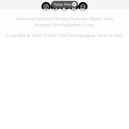
Tutup Iklan
Advetorial/Iklan
Karir
Redaksi
Pedoman Media Siber
Hubungi Kami
Kebijakan Privasi
Copyright © 2026
DTULIS.COM
| Mengungkap Fakta di Balik
Cerita. All rights reserved.