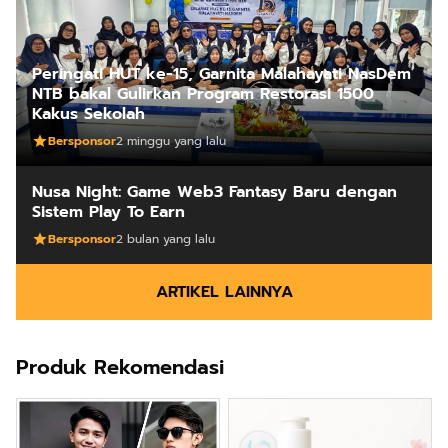
Peringati HUT ke-15, Garnita Malahayati NasDem
NTB bakal Gulirkan Program Restorasi 1500
Kakus Sekolah
Bersponsor
2 minggu yang lalu
Nusa Night: Game Web3 Fantasy Baru dengan
Sistem Play To Earn
Bersponsor
2 bulan yang lalu
ARTIKEL LAINNYA
Produk Rekomendasi