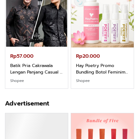
Rp57.000
Rp20.000
Batik Pria Cakrawala
Hay Poetry Promo
Lengan Panjang Casual -
Bundling Botol Feminim
Kemeja Batik Pria
Care Perawatan
Shopee
Shopee
Dewasa Lengan Panjang
Keputihan Kewanitaan
Kemeja Keren Mewah
Hygiene dengan pH
Nyaman Kemeja Kerja
Balance dan Aroma
Advertisement
Santai Slimfit Formal
Bubbelgum Vanilla &
Hazelnut