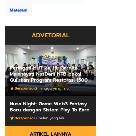
Mataram
ADVETORIAL
Peringati HUT ke-15, Garnita
Malahayati NasDem NTB bakal
Gulirkan Program Restorasi 1500
Kakus Sekolah
Bersponsor
2 minggu yang lalu
Nusa Night: Game Web3 Fantasy
Baru dengan Sistem Play To Earn
Bersponsor
2 bulan yang lalu
ARTIKEL LAINNYA