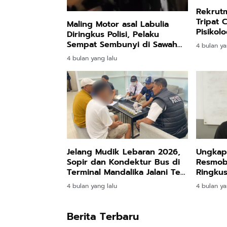
Rekrut
Tripat 
Maling Motor asal Labulia
Pisikol
Diringkus Polisi, Pelaku
Pengama
Sempat Sembunyi di Sawah
4 bulan ya
Kategor
Berakhir Diantar Keluarga
4 bulan yang lalu
Masuk Bui
Jelang Mudik Lebaran 2026,
Ungkap 
Sopir dan Kondektur Bus di
Resmob
Terminal Mandalika Jalani Tes
Ringku
Urine
Cakran
4 bulan yang lalu
4 bulan ya
Berita Terbaru