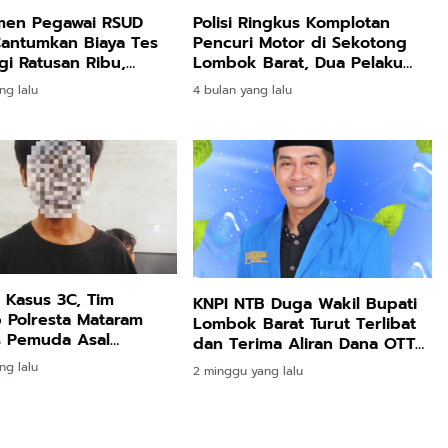
men Pegawai RSUD
Polisi Ringkus Komplotan
Cantumkan Biaya Tes
Pencuri Motor di Sekotong
ogi Ratusan Ribu,
Lombok Barat, Dua Pelaku
t : Bisa Masuk
Utama Diamankan
ng lalu
4 bulan yang lalu
i Pungli
Kasus 3C, Tim
KNPI NTB Duga Wakil Bupati
 Polresta Mataram
Lombok Barat Turut Terlibat
s Pemuda Asal
dan Terima Aliran Dana OTT
egara
Suap PBJ
ng lalu
2 minggu yang lalu