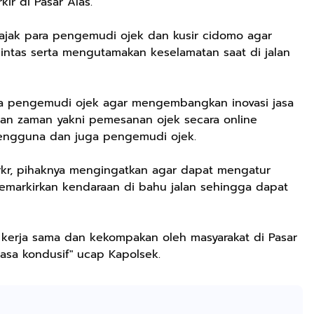
kir di Pasar Alas.
jak para pengemudi ojek dan kusir cidomo agar
lintas serta mengutamakan keselamatan saat di jalan
ara pengemudi ojek agar mengembangkan inovasi jasa
ngan zaman yakni pemesanan ojek secara online
engguna dan juga pengemudi ojek.
arkr, pihaknya mengingatkan agar dapat mengatur
emarkirkan kendaraan di bahu jalan sehingga dapat
Rp57.428
Rp57.000
Rp20.000
25CM Kuromi
Batik Pria
Hay Poetry
CINIMOROL
Cakrawala
Promo Bundling
in kerja sama dan kekompakan oleh masyarakat di Pasar
DAN POCOCO
Lengan Panjang
Botol Feminim
Shopee
Shopee
Shopee
iasa kondusif" ucap Kapolsek.
Boneka Plush
Casual - Kemeja
Care Perawatan
Mainan Hewan
Batik Pria
Keputihan
Isi Hadiah Ulang
Dewasa Lengan
Kewanitaan
Tahun
Panjang Kemeja
Hygiene dengan