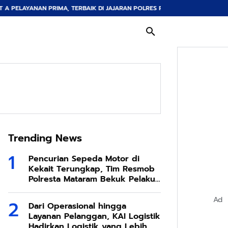
 TERBAIK DI JAJARAN POLRES Polda NTB
Kapolres Lombok Utara Apresia
Trending News
Pencurian Sepeda Motor di
Kekait Terungkap, Tim Resmob
Polresta Mataram Bekuk Pelaku
di Sesela
Ad
Dari Operasional hingga
Layanan Pelanggan, KAI Logistik
Hadirkan Logistik yang Lebih