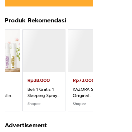
Produk Rekomendasi
Rp28.000
Rp72.000
Rp71.500
Beli 1 Gratis 1
KAZORA Sepatu
Jersey Oversiz
Sleeping Spray
Original
Boxy PROMISE
& Pillow Mist
Sneaker
88 Vintage
Shopee
Shopee
Shopee
Aromatherapy
Sekolah
Unisex Pria
Lavender By
Olahraga Sport
Wanita Sport
ODY.CO 60ml
Running Phylon
Big Size
Advertisement
Pewangi /
Empuk Dan