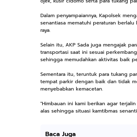
ojek, kusir cidomo serta para tukang par
Dalam penyampaiannya, Kapolsek menga
senantiasa mematuhi peraturan berlalu 
raya.
Selain itu, AKP Sada juga mengajak p
transportasi saat ini sesuai perkemba
sehingga memudahkan aktivitas baik p
Sementara itu, teruntuk para tukang p
tempat parkir dengan baik dan tidak m
Rp28.000
Rp72.000
Rp71.500
menyebabkan kemacetan.
Beli 1 Gratis 1
KAZORA Sepatu
Jersey Oversize
Sleeping Spray
Original
Boxy PROMISE
"Himbauan ini kami berikan agar terjal
& Pillow Mist
Sneaker
88 Vintage
Shopee
Shopee
Shopee
alas sehingga situasi kamtibmas senant
Aromatherapy
Sekolah
Unisex Pria
Lavender By
Olahraga Sport
Wanita Sport
ODY.CO 60ml
Running Phylon
Big Size
Pewangi /
Empuk Dan
Baca Juga