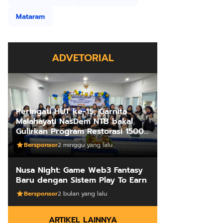
Mataram
ADVETORIAL
Peringati HUT ke-15, Garnita
Malahayati NasDem NTB bakal
Gulirkan Program Restorasi 1500
Kakus Sekolah
Bersponsor
2 minggu yang lalu
Nusa Night: Game Web3 Fantasy
Baru dengan Sistem Play To Earn
Bersponsor
2 bulan yang lalu
ARTIKEL LAINNYA