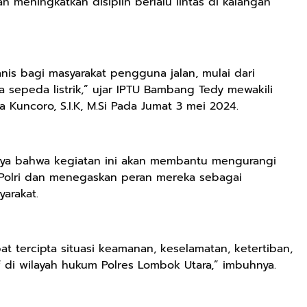
meningkatkan disiplin berlalu lintas di kalangan
is bagi masyarakat pengguna jalan, mulai dari
epeda listrik,” ujar IPTU Bambang Tedy mewakili
 Kuncoro, S.I.K, M.Si Pada Jumat 3 mei 2024.
nya bahwa kegiatan ini akan membantu mengurangi
 Polri dan menegaskan peran mereka sebagai
Rp72.000
Rp71.500
Rp57.428
arakat.
KAZORA Sepatu
Jersey Oversize
25CM Kuromi
Original
Boxy PROMISE
CINIMOROL
Sneaker
88 Vintage
DAN POCOCO
Shopee
Shopee
Shopee
pat tercipta situasi keamanan, keselamatan, ketertiban,
Sekolah
Unisex Pria
Boneka Plush
f di wilayah hukum Polres Lombok Utara,” imbuhnya.
Olahraga Sport
Wanita Sport
Mainan Hewan
Running Phylon
Big Size
Isi Hadiah Ulang
Empuk Dan
Tahun