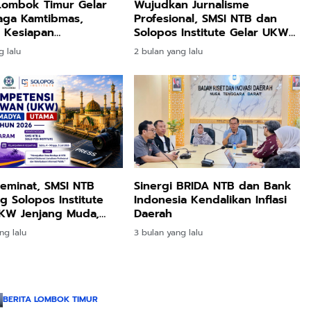
Lombok Timur Gelar
Wujudkan Jurnalisme
aga Kamtibmas,
Profesional, SMSI NTB dan
 Kesiapan
Solopos Institute Gelar UKW
anan HUT Ke-81 RI
Juni Mendatang
g lalu
2 bulan yang lalu
jungan Kapolri
Peminat, SMSI NTB
Sinergi BRIDA NTB dan Bank
 Solopos Institute
Indonesia Kendalikan Inflasi
UKW Jenjang Muda,
Daerah
hingga Utama
ng lalu
3 bulan yang lalu
BERITA LOMBOK TIMUR