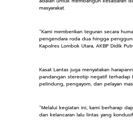
adalah untuk membangun kesadaran dan 
masyarakat.
“Kami memberikan teguran secara human
pengendara roda dua hingga pengguna s
Kapolres Lombok Utara, AKBP Didik Putra
Kasat Lantas juga menyatakan harapan
pandangan stereotip negatif terhadap
Rp57.000
Rp20.000
Rp28.000
pelindung, pengayom, dan pelayan masy
Batik Pria
Hay Poetry
Beli 1 Gratis 1
Cakrawala
Promo Bundling
Sleeping Spray
Lengan Panjang
Botol Feminim
& Pillow Mist
Shopee
Shopee
Shopee
“Melalui kegiatan ini, kami berharap da
Casual - Kemeja
Care Perawatan
Aromatherapy
dan kelancaran lalu lintas yang kondusi
Batik Pria
Keputihan
Lavender By
Dewasa Lengan
Kewanitaan
ODY.CO 60ml
Panjang Kemeja
Hygiene dengan
Pewangi /