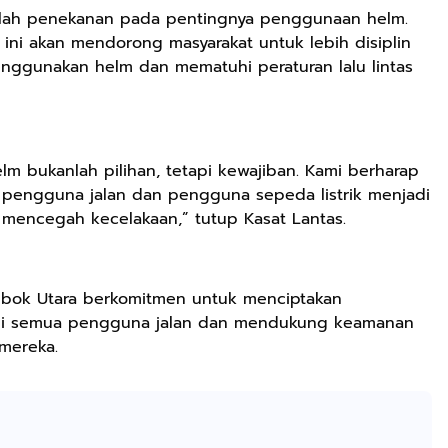
Ringan
dalah penekanan pada pentingnya penggunaan helm.
Berkualitas
 ini akan mendorong masyarakat untuk lebih disiplin
Premium Pria
Dan Wanita
enggunakan helm dan mematuhi peraturan lalu lintas
Sepatu Jogging
Hitam Navy Abu
Putih Outdoor
Laki laki Dan
lm bukanlah pilihan, tetapi kewajiban. Kami berharap
Perempuan
Rp59.999
Rp282.667
Rp77.557
t pengguna jalan dan pengguna sepeda listrik menjadi
BEBLISS EAU DE
DBS 8899 G Plus
Jas Hujan Pria
uk mencegah kecelakaan,” tutup Kasat Lantas.
PARFUME
Shock Belakang
Wanita Dewasa
ROMANTIC
Motor Matic
Setelan Jaket
Shopee
Shopee
Shopee
SERIES BUY 1
Xride Soulgt
Celana Tebal
GET 3PCS
MioM3 Mio
Aimon
 Lombok Utara berkomitmen untuk menciptakan
PARFUM
Smile Beat
gi semua pengguna jalan dan mendukung keamanan
SHIMMER SPRAY
Scoopy Genio
 mereka.
UNISEX
Vario Fi Xeon
PREMIUM
Fazzio Vario
TAHAN LAMA
125/150