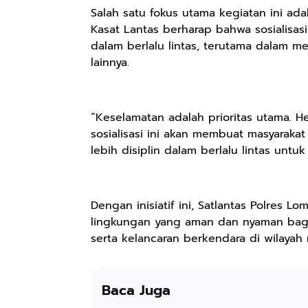
Keren Mewah
pH Balance dan
Pengharum
Salah satu fokus utama kegiatan ini a
Nyaman Kemeja
Aroma
Ruangan Tidur
Kasat Lantas berharap bahwa sosialisasi
Kerja Santai
Bubbelgum
Pengharum
Slimfit Formal
Vanilla &
Serbaguna
dalam berlalu lintas, terutama dalam m
Hazelnut
Linen Spray
lainnya.
“Keselamatan adalah prioritas utama. He
Rp77.557
Rp37.400
Rp359.000
sosialisasi ini akan membuat masyaraka
Jas Hujan Pria
BETADINE
Jessie Beauty -
lebih disiplin dalam berlalu lintas unt
Wanita Dewasa
FEMININE
Bundle Ice
Setelan Jaket
HYGIENE
Cream Tint
Shopee
Shopee
Shopee
Celana Tebal
Pembersih
Liptint All
Aimon
Kewanitaan
Variant
Dengan inisiatif ini, Satlantas Polres
60ml
lingkungan yang aman dan nyaman ba
serta kelancaran berkendara di wilayah
Baca Juga