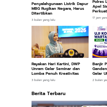
Polres 
Penyalahgunaan Listrik Dapur
Apel Si
MBG Rugikan Negara, Harus
Perkuat
Ditertibkan
Pengam
17 jam yan
3 bulan yang lalu
dan Kun
Rayakan Hari Kartini, DWP
Banjir 
Unram Gelar Seminar dan
Gandeng
Lomba Penuh Kreativitas
Gelar 
Madya 
3 bulan yang lalu
2 bulan ya
Berita Terbaru