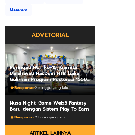
Mataram
ADVETORIAL
Peringati HUT ke-15, Garnita
Malahayati NasDem NTB bakal
Gulirkan Program Restorasi 1500
Kakus Sekolah
Bersponsor
2 minggu yang lalu
Nusa Night: Game Web3 Fantasy
Baru dengan Sistem Play To Earn
Bersponsor
2 bulan yang lalu
ARTIKEL LAINNYA