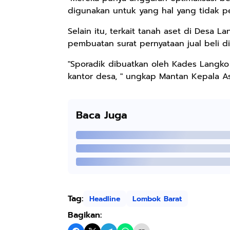
digunakan untuk yang hal yang tidak pe
Selain itu, terkait tanah aset di Desa 
pembuatan surat pernyataan jual beli d
"Sporadik dibuatkan oleh Kades Langko y
kantor desa, " ungkap Mantan Kepala A
Baca Juga
Rp57.000
Rp20.000
Rp28.000
Batik Pria
Hay Poetry
Beli 1 Gratis 1
Cakrawala
Promo Bundling
Sleeping Spray
Lengan Panjang
Botol Feminim
& Pillow Mist
Shopee
Shopee
Shopee
Casual - Kemeja
Care Perawatan
Aromatherapy
Tag:
Headline
Lombok Barat
Batik Pria
Keputihan
Lavender By
Dewasa Lengan
Kewanitaan
ODY.CO 60ml
Bagikan:
Panjang Kemeja
Hygiene dengan
Pewangi /