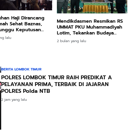
han Haji Dirancang
Mendikdasmen Resmikan RS
mah Sehat Baznas,
UMMAT PKU Muhammadiyah
Tunggu Keputusan
Lotim, Tekankan Budaya
ng lalu
Hidup Sehat
2 bulan yang lalu
BERITA LOMBOK TIMUR
POLRES LOMBOK TIMUR RAIH PREDIKAT A
PELAYANAN PRIMA, TERBAIK DI JAJARAN
POLRES Polda NTB
2 jam yang lalu