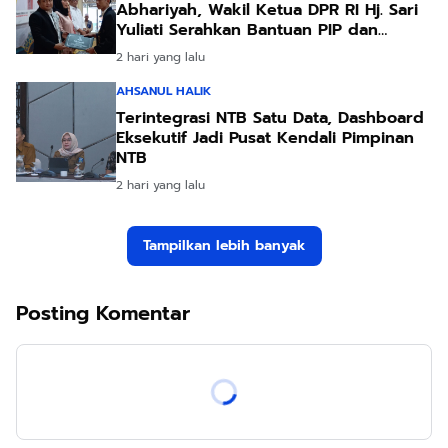
Abhariyah, Wakil Ketua DPR RI Hj. Sari
Yuliati Serahkan Bantuan PIP dan
Bantuan Program Sanitasi
2 hari yang lalu
AHSANUL HALIK
Terintegrasi NTB Satu Data, Dashboard
Eksekutif Jadi Pusat Kendali Pimpinan
NTB
2 hari yang lalu
Tampilkan lebih banyak
Posting Komentar