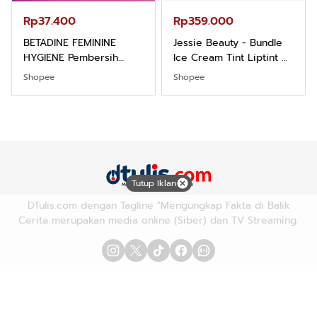
Rp37.400
Rp359.000
BETADINE FEMININE
Jessie Beauty - Bundle
HYGIENE Pembersih
Ice Cream Tint Liptint All
Kewanitaan 60ml
Variant
Shopee
Shopee
Tutup Iklan
DTulis.com dengan Tagline "Mengungkap Fakta di Balik
Cerita merupakan media online (Siber) dan TV Streaming.
Advetorial/Iklan
Karir
Redaksi
Pedoman Media Siber
Hubungi Kami
Kebijakan Privasi