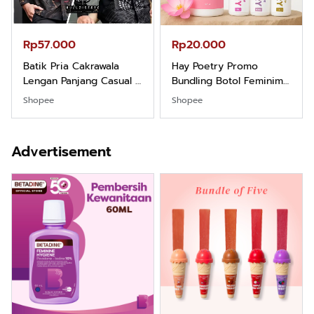
Rp57.000
Rp20.000
Batik Pria Cakrawala
Hay Poetry Promo
Lengan Panjang Casual -
Bundling Botol Feminim
Kemeja Batik Pria
Care Perawatan
Shopee
Shopee
Dewasa Lengan Panjang
Keputihan Kewanitaan
Kemeja Keren Mewah
Hygiene dengan pH
Nyaman Kemeja Kerja
Balance dan Aroma
Advertisement
Santai Slimfit Formal
Bubbelgum Vanilla &
Hazelnut