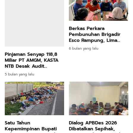
Berkas Perkara
Pembunuhan Brigadir
Esco Rampung, Lima
Tersangka Resmi
6 bulan yang lalu
Diserahkan ke Kejari
Pinjaman Senyap 118,8
Mataram
Miliar PT AMGM, KASTA
NTB Desak Audit
Independen
5 bulan yang lalu
Satu Tahun
Dialog APBDes 2026
Kepemimpinan Bupati
Dibatalkan Sepihak,