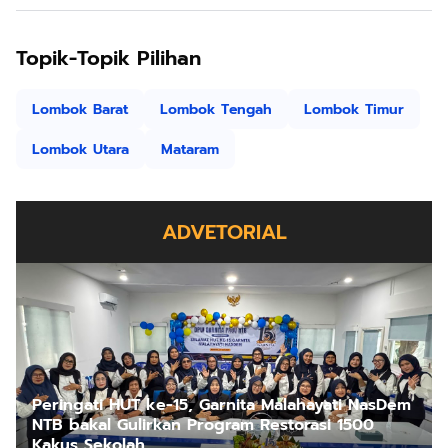
Topik-Topik Pilihan
Lombok Barat
Lombok Tengah
Lombok Timur
Lombok Utara
Mataram
ADVETORIAL
Peringati HUT ke-15, Garnita Malahayati NasDem
NTB bakal Gulirkan Program Restorasi 1500
Kakus Sekolah