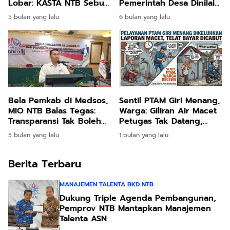
Lobar: KASTA NTB Sebut
Pemerintah Desa Dinilai
Pengadaan 8 Truk
Antidemokratis
5 bulan yang lalu
6 bulan yang lalu
Senilai Rp 4,4 Miliar
Belum Mampu Atasi
Darurat Sampah
Bela Pemkab di Medsos,
Sentil PTAM Giri Menang,
MIO NTB Balas Tegas:
Warga: Giliran Air Macet
Transparansi Tak Boleh
Petugas Tak Datang,
Pilih-Pilih Media
Jatuh Tempo Bayar
5 bulan yang lalu
1 bulan yang lalu
Paling Cepat!
Berita Terbaru
MANAJEMEN TALENTA BKD NTB
Dukung Triple Agenda Pembangunan,
Pemprov NTB Mantapkan Manajemen
Talenta ASN