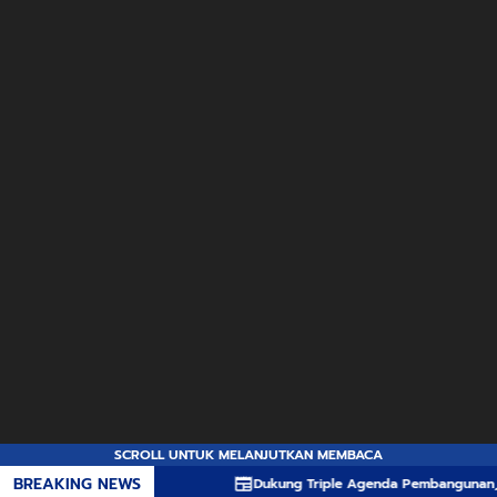
SCROLL UNTUK MELANJUTKAN MEMBACA
BREAKING NEWS
Dukung Triple Agenda Pembangunan, Pemprov