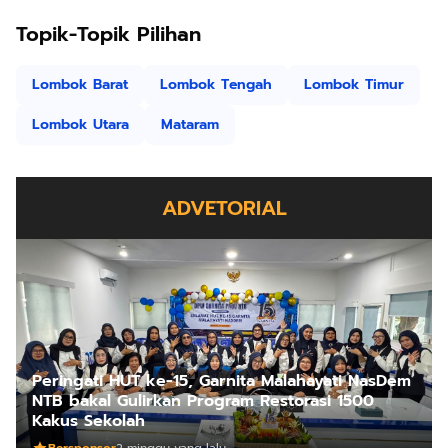
Topik-Topik Pilihan
Lombok Barat
Lombok Tengah
Lombok Timur
Lombok Utara
Mataram
ADVETORIAL
Peringati HUT ke-15, Garnita Malahayati NasDem
NTB bakal Gulirkan Program Restorasi 1500
Kakus Sekolah
Bersponsor
2 minggu yang lalu