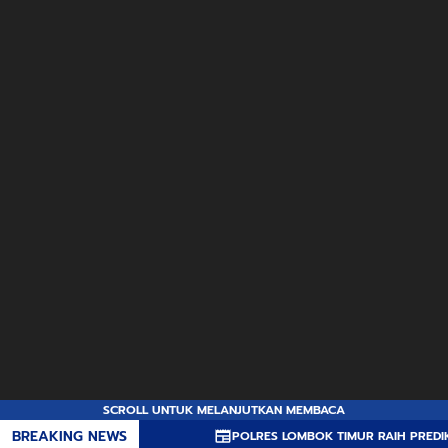
SCROLL UNTUK MELANJUTKAN MEMBACA
BREAKING NEWS
POLRES LOMBOK TIMUR RAIH PREDIKAT A PELAY