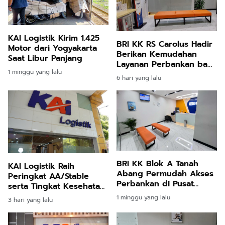
KAI Logistik Kirim 1.425
BRI KK RS Carolus Hadir
Motor dari Yogyakarta
Berikan Kemudahan
Saat Libur Panjang
Layanan Perbankan bagi
1 minggu yang lalu
Civitas Rumah Sakit dan
6 hari yang lalu
Masyarakat
BRI KK Blok A Tanah
KAI Logistik Raih
Abang Permudah Akses
Peringkat AA/Stable
Perbankan di Pusat
serta Tingkat Kesehatan
Grosir
dan Predikat "Sehat",
1 minggu yang lalu
3 hari yang lalu
Perkuat Kepercayaan
Pelanggan di Tengah