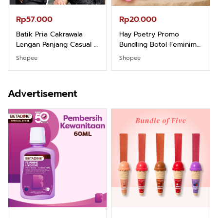
Rp57.000
Rp20.000
Batik Pria Cakrawala
Hay Poetry Promo
Lengan Panjang Casual -
Bundling Botol Feminim
Kemeja Batik Pria
Care Perawatan
Shopee
Shopee
Dewasa Lengan Panjang
Keputihan Kewanitaan
Kemeja Keren Mewah
Hygiene dengan pH
Nyaman Kemeja Kerja
Balance dan Aroma
Advertisement
Santai Slimfit Formal
Bubbelgum Vanilla &
Hazelnut