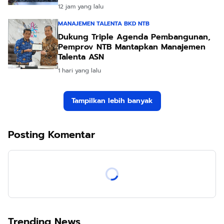
Kunjungan Kapolri
12 jam yang lalu
MANAJEMEN TALENTA BKD NTB
Dukung Triple Agenda Pembangunan,
Pemprov NTB Mantapkan Manajemen
Talenta ASN
1 hari yang lalu
Tampilkan lebih banyak
Posting Komentar
Trending News