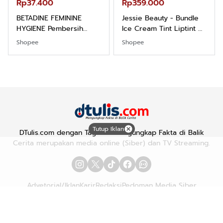
Rp37.400
Rp359.000
BETADINE FEMININE
Jessie Beauty - Bundle
HYGIENE Pembersih
Ice Cream Tint Liptint All
Kewanitaan 60ml
Variant
Shopee
Shopee
Tutup Iklan
DTulis.com dengan Tagline "Mengungkap Fakta di Balik
Cerita merupakan media online (Siber) dan TV Streaming.
Advetorial/Iklan
Karir
Redaksi
Pedoman Media Siber
Hubungi Kami
Kebijakan Privasi
Copyright © 2026
DTULIS.COM
| Mengungkap Fakta di Balik