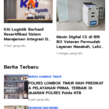
Dinamika Industri
KAI Logistik Berhasil
Resertifikasi Sistem
Mesin Digital CS di BRI
Manajemen Integrasi ISO,
BO Veteran Permudah
Perkuat Tata Kelola
3 hari yang lalu
Layanan Nasabah, Lebih
Berkelanjutan
Cepat, Mudah, dan
1 minggu yang lalu
Praktis
Berita Terbaru
BERITA LOMBOK TIMUR
POLRES LOMBOK TIMUR RAIH PREDIKAT
A PELAYANAN PRIMA, TERBAIK DI
JAJARAN POLRES Polda NTB
6 jam yang lalu
EKONOMI DAN BISNIS