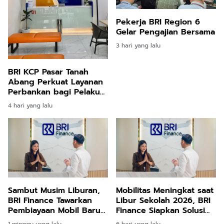
Pekerja BRI Region 6
Gelar Pengajian Bersama
3 hari yang lalu
BRI KCP Pasar Tanah
Abang Perkuat Layanan
Perbankan bagi Pelaku
Usaha dan Pengunjung
4 hari yang lalu
Pusat Grosir Terbesar di
Indonesia
Sambut Musim Liburan,
Mobilitas Meningkat saat
BRI Finance Tawarkan
Libur Sekolah 2026, BRI
Pembiayaan Mobil Baru
Finance Siapkan Solusi
Ringan dan Fleksibel
Dana Tunai
1 minggu yang lalu
6 hari yang lalu