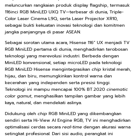
meluncurkan rangkaian produk display flagship, termasuk
116inci RGB MiniLED UXQ TV—terbesar di dunia, Triple-
Color Laser Cinema L9Q, serta Laser Projector XR10,
sebagai bukti kekuatan inovasi teknologi dan komitmen
jangka panjangnya di pasar ASEAN.
Sebagai sorotan utama acara, Hisense 116” UX menjadi TV
RGB MiniLED pertama di dunia, menghadirkan terobosan
teknologi yang merevolusi industri. Berbeda dengan
MiniLED konvensional, setiap microLED pada teknologi
RGB MiniLED Hisense mengintegrasikan
chip
kristal merah,
hijau, dan biru, memungkinkan kontrol warna dan
kecerahan yang independen serta presisi tinggi.
Teknologi ini mampu mencapai 100% BT.2020
cinematic
color gamut
, menghasilkan tampilan gambar yang lebih
kaya, natural, dan mendekati aslinya.
Didukung oleh
chip
RGB MiniLED yang dikembangkan
sendiri serta Hi-View AI Engine RGB, TV ini menghadirkan
optimalisasi cerdas secara
real-time
dengan akurasi warna
setingkat profesional. Dari sisi audio, perangkat ini