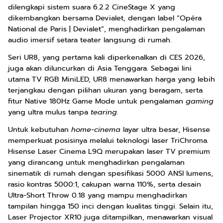
dilengkapi sistem suara 6.2.2 CineStage X yang
dikembangkan bersama Devialet, dengan label “Opéra
National de Paris | Devialet”, menghadirkan pengalaman
audio imersif setara teater langsung di rumah.
Seri UR8, yang pertama kali diperkenalkan di CES 2026,
juga akan diluncurkan di Asia Tenggara. Sebagai lini
utama TV RGB MiniLED, UR8 menawarkan harga yang lebih
terjangkau dengan pilihan ukuran yang beragam, serta
fitur Native 180Hz Game Mode untuk pengalaman
gaming
yang ultra mulus tanpa
tearing
.
Untuk kebutuhan
home-cinema
layar ultra besar, Hisense
memperkuat posisinya melalui teknologi laser TriChroma.
Hisense Laser Cinema L9Q merupakan laser TV premium
yang dirancang untuk menghadirkan pengalaman
sinematik di rumah dengan spesifikasi 5000 ANSI lumens,
rasio kontras 5000:1, cakupan warna 110%, serta desain
Ultra-Short Throw 0.18 yang mampu menghadirkan
tampilan hingga 150 inci dengan kualitas tinggi. Selain itu,
Laser Projector XR10 juga ditampilkan, menawarkan visual