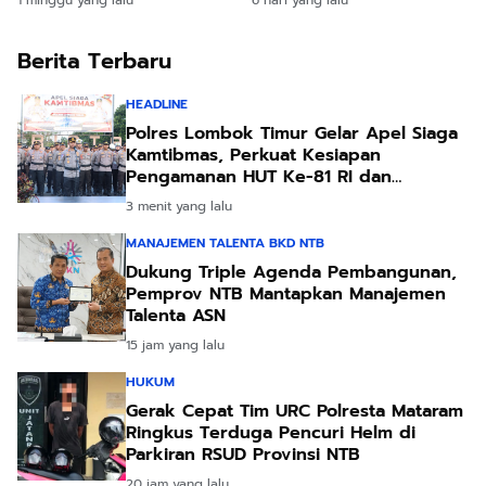
Berita Terbaru
HEADLINE
Polres Lombok Timur Gelar Apel Siaga
Kamtibmas, Perkuat Kesiapan
Pengamanan HUT Ke-81 RI dan
Kunjungan Kapolri
3 menit yang lalu
MANAJEMEN TALENTA BKD NTB
Dukung Triple Agenda Pembangunan,
Pemprov NTB Mantapkan Manajemen
Talenta ASN
15 jam yang lalu
HUKUM
Gerak Cepat Tim URC Polresta Mataram
Ringkus Terduga Pencuri Helm di
Parkiran RSUD Provinsi NTB
20 jam yang lalu