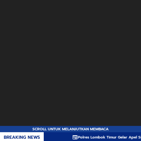
SCROLL UNTUK MELANJUTKAN MEMBACA
BREAKING NEWS
Polres Lombok Timur Gelar Apel Siaga Kamtib