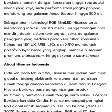
berskala sinematik dengan kecerahan tinggi, reproduksi
warna yang kaya, serta performa stabil jangka panjang,
mendukung pengalaman
home theater
hingga 300 inci.
Sebagai pionir teknologi RGB MiniLED, Hisense terus
mendorong inovasi industri melalui pengembangan
chip
mandiri, desain sistem terintegrasi, serta pengalaman
pengguna yang berfokus pada kebutuhan konsumen.
Kehadiran 116” UX, UR8, L9Q, dan XR10 membentuk
portofolio layar besar yang lengkap, mencakup segmen
premium,
mainstream
, hingga skenario
ultra-cinema
.
About Hisense Indonesia
Didirikan pada tahun 1969, Hisense merupakan pemimpin
global di bidang elektronik konsumen dan peralatan
rumah tangga dengan kehadiran di lebih dari 160 negara.
Hisense berfokus pada pengembangan produk
multimedia, peralatan rumah tangga, serta solusi TI cerdas.
Berdasarkan data Omdia, Hisense menempati peringkat
No.1 global untuk segmen TV 100 inci ke atas (2023–Q3
2025). Sebagai pelopor teknologi RGB MiniLED dan