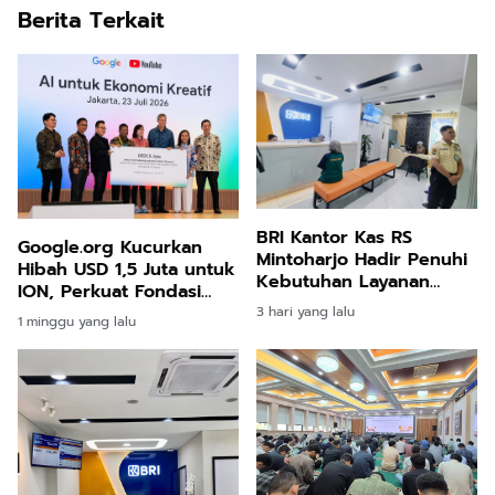
Berita Terkait
BRI Kantor Kas RS
Google.org Kucurkan
Mintoharjo Hadir Penuhi
Hibah USD 1,5 Juta untuk
Kebutuhan Layanan
ION, Perkuat Fondasi
Perbankan Pengelola,
Perdagangan Digital
3 hari yang lalu
1 minggu yang lalu
Karyawan, Pasien, dan
Terbuka Indonesia
Masyarakat Umum