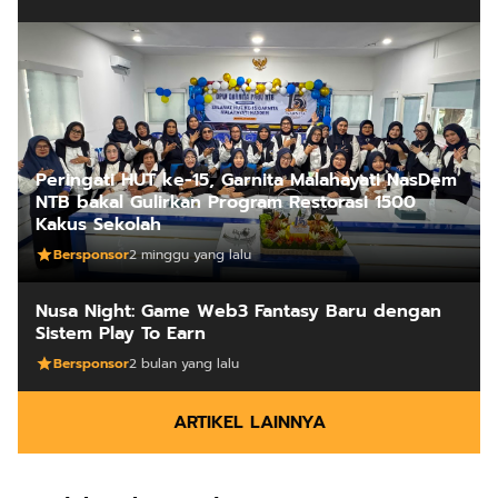
Peringati HUT ke-15, Garnita Malahayati NasDem
NTB bakal Gulirkan Program Restorasi 1500
Kakus Sekolah
Bersponsor
2 minggu yang lalu
Nusa Night: Game Web3 Fantasy Baru dengan
Sistem Play To Earn
Bersponsor
2 bulan yang lalu
ARTIKEL LAINNYA