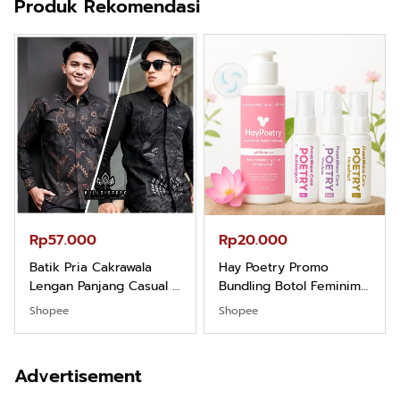
Produk Rekomendasi
Rp57.000
Rp20.000
Batik Pria Cakrawala
Hay Poetry Promo
Lengan Panjang Casual -
Bundling Botol Feminim
Kemeja Batik Pria
Care Perawatan
Shopee
Shopee
Dewasa Lengan Panjang
Keputihan Kewanitaan
Kemeja Keren Mewah
Hygiene dengan pH
Nyaman Kemeja Kerja
Balance dan Aroma
Advertisement
Santai Slimfit Formal
Bubbelgum Vanilla &
Hazelnut