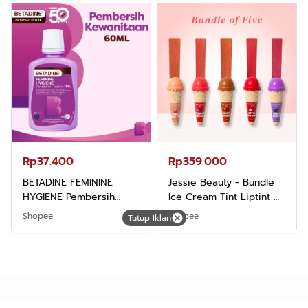
Rp37.400
Rp359.000
BETADINE FEMININE
Jessie Beauty - Bundle
HYGIENE Pembersih
Ice Cream Tint Liptint All
Kewanitaan 60ml
Variant
Shopee
Shopee
Tutup Iklan