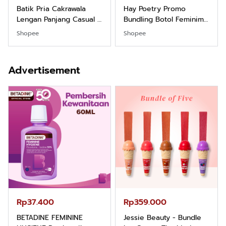
Batik Pria Cakrawala
Hay Poetry Promo
Lengan Panjang Casual -
Bundling Botol Feminim
Kemeja Batik Pria
Care Perawatan
Shopee
Shopee
Dewasa Lengan Panjang
Keputihan Kewanitaan
Kemeja Keren Mewah
Hygiene dengan pH
Nyaman Kemeja Kerja
Balance dan Aroma
Advertisement
Santai Slimfit Formal
Bubbelgum Vanilla &
Hazelnut
Rp37.400
Rp359.000
BETADINE FEMININE
Jessie Beauty - Bundle