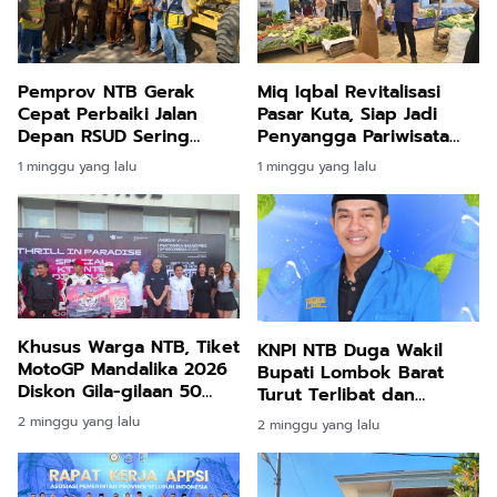
Pemprov NTB Gerak
Miq Iqbal Revitalisasi
Cepat Perbaiki Jalan
Pasar Kuta, Siap Jadi
Depan RSUD Sering
Penyangga Pariwisata
Sumbawa
Mandalika
1 minggu yang lalu
1 minggu yang lalu
Khusus Warga NTB, Tiket
KNPI NTB Duga Wakil
MotoGP Mandalika 2026
Bupati Lombok Barat
Diskon Gila-gilaan 50
Turut Terlibat dan
Persen
Terima Aliran Dana OTT
2 minggu yang lalu
2 minggu yang lalu
Suap PBJ