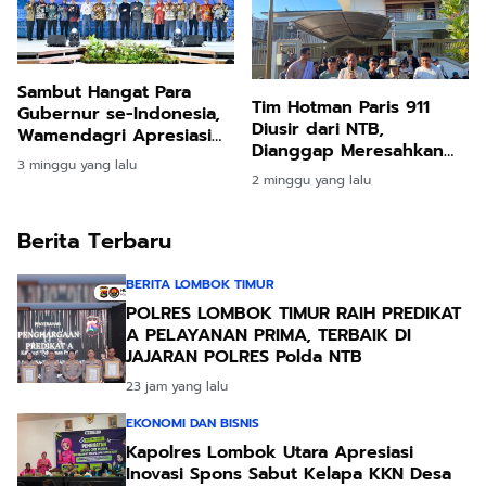
Sambut Hangat Para
Tim Hotman Paris 911
Gubernur se-Indonesia,
Diusir dari NTB,
Wamendagri Apresiasi
Dianggap Meresahkan
Capaian Ekonomi NTB
3 minggu yang lalu
dan Memecah Belah
2 minggu yang lalu
Kerukukan
Berita Terbaru
BERITA LOMBOK TIMUR
POLRES LOMBOK TIMUR RAIH PREDIKAT
A PELAYANAN PRIMA, TERBAIK DI
JAJARAN POLRES Polda NTB
23 jam yang lalu
EKONOMI DAN BISNIS
Kapolres Lombok Utara Apresiasi
Inovasi Spons Sabut Kelapa KKN Desa