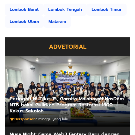
Lombok Barat
Lombok Tengah
Lombok Timur
Lombok Utara
Mataram
ADVETORIAL
Peringati HUT ke-15, Garnita Malahayati NasDem
NTB bakal Gulirkan Program Restorasi 1500
Kakus Sekolah
Bersponsor
2 minggu yang lalu
Nusa Night: Game Web3 Fantasy Baru dengan