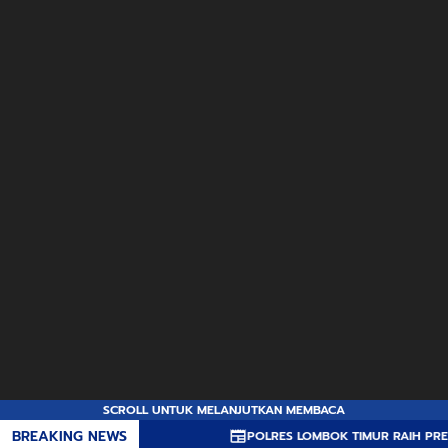
SCROLL UNTUK MELANJUTKAN MEMBACA
BREAKING NEWS
POLRES LOMBOK TIMUR RAIH PREDIKAT A PEL