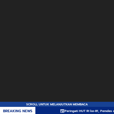
SCROLL UNTUK MELANJUTKAN MEMBACA
BREAKING NEWS
Peringati HUT RI ke-81, Pemdes dan Karang Taru