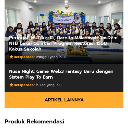
Peringati HUT ke-15, Garnita Malahayati NasDem
NTB bakal Gulirkan Program Restorasi 1500
Kakus Sekolah
Bersponsor
2 minggu yang lalu
Nusa Night: Game Web3 Fantasy Baru dengan
Sistem Play To Earn
Bersponsor
2 bulan yang lalu
ARTIKEL LAINNYA
Produk Rekomendasi