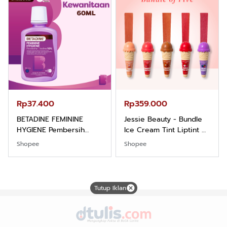
Rp37.400
Rp359.000
BETADINE FEMININE
Jessie Beauty - Bundle
HYGIENE Pembersih
Ice Cream Tint Liptint All
Kewanitaan 60ml
Variant
Shopee
Shopee
Tutup Iklan