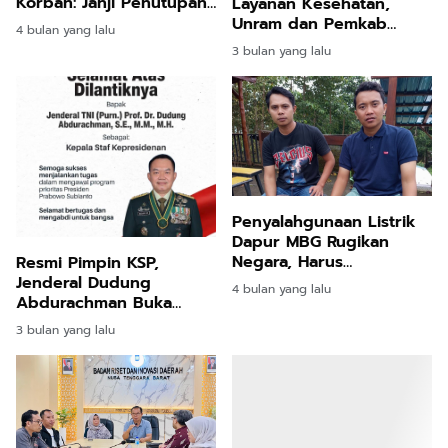
Korban: Janji Penutupan
Layanan Kesehatan,
Bupati Hanya Omon
Unram dan Pemkab
4 bulan yang lalu
Omon
Lotim Bangun ITSRC dan
3 bulan yang lalu
Klinik Kelautan
Penyalahgunaan Listrik
Dapur MBG Rugikan
Negara, Harus
Resmi Pimpin KSP,
Ditertibkan
Jenderal Dudung
4 bulan yang lalu
Abdurachman Buka
Aduan 24 Jam Kawal
3 bulan yang lalu
Program Prabowo