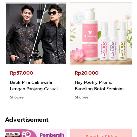
Rp57.000
Rp20.000
Batik Pria Cakrawala
Hay Poetry Promo
Lengan Panjang Casual -
Bundling Botol Feminim
Kemeja Batik Pria
Care Perawatan
Shopee
Shopee
Dewasa Lengan Panjang
Keputihan Kewanitaan
Kemeja Keren Mewah
Hygiene dengan pH
Nyaman Kemeja Kerja
Balance dan Aroma
Advertisement
Santai Slimfit Formal
Bubbelgum Vanilla &
Hazelnut