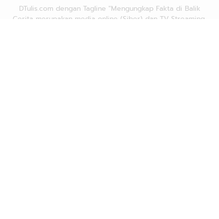
DTulis.com dengan Tagline "Mengungkap Fakta di Balik
Cerita merupakan media online (Siber) dan TV Streaming.
Advetorial/Iklan
Karir
Redaksi
Pedoman Media Siber
Hubungi Kami
Kebijakan Privasi
Copyright © 2026
DTULIS.COM
| Mengungkap Fakta di Balik
Cerita. All rights reserved.