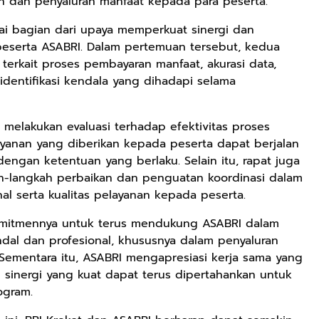
aan dan penyaluran manfaat kepada para peserta.
gai bagian dari upaya memperkuat sinergi dan
peserta ASABRI. Dalam pertemuan tersebut, kedua
erkait proses pembayaran manfaat, akurasi data,
dentifikasi kendala yang dihadapi selama
I melakukan evaluasi terhadap efektivitas proses
yanan yang diberikan kepada peserta dapat berjalan
dengan ketentuan yang berlaku. Selain itu, rapat juga
h-langkah perbaikan dan penguatan koordinasi dalam
Rp72.000
Rp71.500
Rp57.428
al serta kualitas pelayanan kepada peserta.
KAZORA Sepatu
Jersey Oversize
25CM Kuromi
omitmennya untuk terus mendukung ASABRI dalam
Original
Boxy PROMISE
CINIMOROL
al dan profesional, khususnya dalam penyaluran
Sneaker
88 Vintage
DAN POCOCO
Shopee
Shopee
Shopee
Sementara itu, ASABRI mengapresiasi kerja sama yang
Sekolah
Unisex Pria
Boneka Plush
p sinergi yang kuat dapat terus dipertahankan untuk
Olahraga Sport
Wanita Sport
Mainan Hewan
Running Phylon
Big Size
Isi Hadiah Ulang
ogram.
Empuk Dan
Tahun