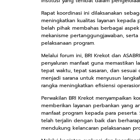
institusi yang terlibat dalam pengelol
Rapat koordinasi ini dilaksanakan seba
meningkatkan kualitas layanan kepada 
belah pihak membahas berbagai aspek t
mekanisme pertanggungjawaban, serta i
pelaksanaan program.
Melalui forum ini, BRI Krekot dan ASABR
penyaluran manfaat guna memastikan la
tepat waktu, tepat sasaran, dan sesuai 
menjadi sarana untuk menyusun langka
Rp57.000
Rp20.000
Rp28.000
rangka meningkatkan efisiensi operasion
Batik Pria
Hay Poetry
Beli 1 Gratis 1
Perwakilan BRI Krekot menyampaikan k
Cakrawala
Promo Bundling
Sleeping Spray
memberikan layanan perbankan yang and
Lengan Panjang
Botol Feminim
& Pillow Mist
Shopee
Shopee
Shopee
manfaat program kepada para peserta. 
Casual - Kemeja
Care Perawatan
Aromatherapy
telah terjalin dengan baik dan berhara
Batik Pria
Keputihan
Lavender By
Dewasa Lengan
Kewanitaan
ODY.CO 60ml
mendukung kelancaran pelaksanaan pr
Panjang Kemeja
Hygiene dengan
Pewangi /