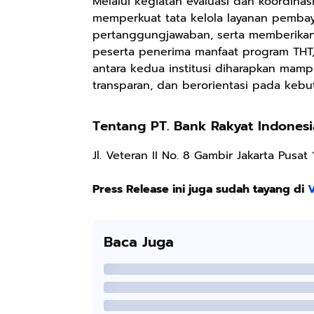
Melalui kegiatan evaluasi dan koordinas
Keren Mewah
pH Balance dan
Pengharum
Nyaman Kemeja
Aroma
Ruangan Tidur
memperkuat tata kelola layanan pembay
Kerja Santai
Bubbelgum
Pengharum
pertanggungjawaban, serta memberikan
Slimfit Formal
Vanilla &
Serbaguna
peserta penerima manfaat program THT, 
Hazelnut
Linen Spray
antara kedua institusi diharapkan mam
transparan, dan berorientasi pada kebu
Tentang PT. Bank Rakyat Indonesi
Rp77.557
Rp37.400
Rp359.000
Jas Hujan Pria
BETADINE
Jessie Beauty -
Jl. Veteran II No. 8 Gambir Jakarta Pusat 
Wanita Dewasa
FEMININE
Bundle Ice
Setelan Jaket
HYGIENE
Cream Tint
Shopee
Shopee
Shopee
Press Release ini juga sudah tayang di
V
Celana Tebal
Pembersih
Liptint All
Aimon
Kewanitaan
Variant
60ml
Baca Juga