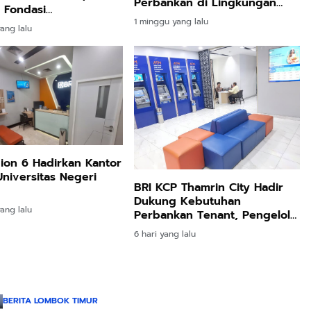
Perbankan di Lingkungan
 Fondasi
Rumah Sakit
ngan Digital Terbuka
1 minggu yang lalu
ang lalu
ia
ion 6 Hadirkan Kantor
Universitas Negeri
BRI KCP Thamrin City Hadir
Dukung Kebutuhan
ang lalu
Perbankan Tenant, Pengelola,
dan Pengunjung Pusat
6 hari yang lalu
Perdagangan Jakarta Pusat
BERITA LOMBOK TIMUR