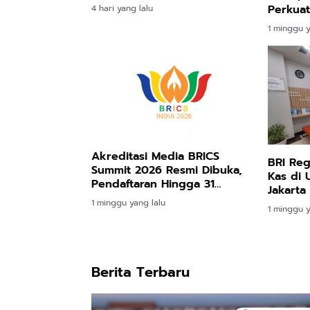
"Sehat", Perkuat Kepercayaan
Perkuat
4 hari yang lalu
Pelanggan di Tengah
Perdaga
1 minggu y
Dinamika Industri
Indones
Akreditasi Media BRICS
BRI Reg
Summit 2026 Resmi Dibuka,
Kas di 
Pendaftaran Hingga 31
Jakarta
Agustus
1 minggu yang lalu
1 minggu y
Berita Terbaru