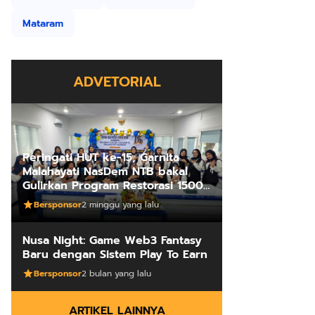
Mataram
ADVETORIAL
Peringati HUT ke-15, Garnita
Malahayati NasDem NTB bakal
Gulirkan Program Restorasi 1500
Kakus Sekolah
Bersponsor
2 minggu yang lalu
Nusa Night: Game Web3 Fantasy
Baru dengan Sistem Play To Earn
Bersponsor
2 bulan yang lalu
ARTIKEL LAINNYA