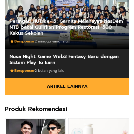
Peringati HUT ke-15, Garnita Malahayati NasDem
NTB bakal Gulirkan Program Restorasi 1500
Kakus Sekolah
Bersponsor
2 minggu yang lalu
Nusa Night: Game Web3 Fantasy Baru dengan
Sistem Play To Earn
Bersponsor
2 bulan yang lalu
ARTIKEL LAINNYA
Produk Rekomendasi