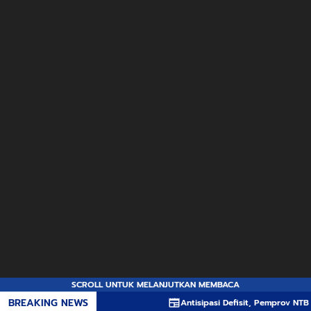
SCROLL UNTUK MELANJUTKAN MEMBACA
BREAKING NEWS
Antisipasi Defisit, Pemprov NTB Susun APBD-P L