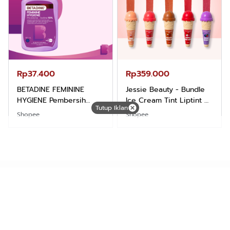
Rp37.400
Rp359.000
BETADINE FEMININE
Jessie Beauty - Bundle
HYGIENE Pembersih
Ice Cream Tint Liptint All
Tutup Iklan
Kewanitaan 60ml
Variant
Shopee
Shopee
DTulis.com dengan Tagline "Mengungkap Fakta di Balik
Cerita merupakan media online (Siber) dan TV Streaming.