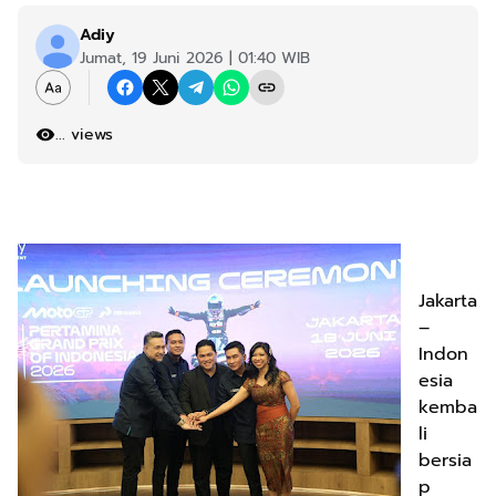
Adiy
Jumat, 19 Juni 2026 | 01:40 WIB
...
views
Jakarta
–
Indon
esia
kemba
li
bersia
p