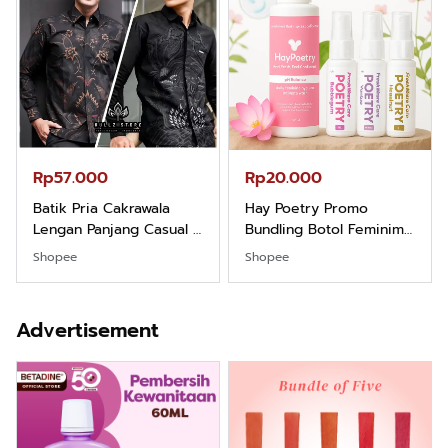
Rp57.000
Rp20.000
Batik Pria Cakrawala
Hay Poetry Promo
Lengan Panjang Casual -
Bundling Botol Feminim
Kemeja Batik Pria
Care Perawatan
Shopee
Shopee
Dewasa Lengan Panjang
Keputihan Kewanitaan
Kemeja Keren Mewah
Hygiene dengan pH
Nyaman Kemeja Kerja
Balance dan Aroma
Advertisement
Santai Slimfit Formal
Bubbelgum Vanilla &
Hazelnut