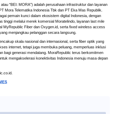
Ringan
tau “BEI: MORA”) adalah perusahaan infrastruktur dan layanan 
Berkualitas
an PT Mora Telematika Indonesia Tbk dan PT Eka Mas Republik. 
Premium Pria
agai pemain kunci dalam ekosistem digital Indonesia, dengan 
Dan Wanita
Sepatu Jogging
 tinggi melalui merek komersial Moratelindo, layanan last mile 
Hitam Navy Abu
l MyRepublic Fiber dan Oxygen.id, serta fixed wireless access 
Putih Outdoor
 yang menjangkau pelanggan secara langsung.
Laki laki Dan
cakup skala nasional dan internasional, serta fiber optik yang 
Perempuan
Rp59.999
Rp282.667
Rp77.557
ses internet, tetapi juga membuka peluang, memperluas inklusi 
tan bagi generasi mendatang. MoraRepublic terus berkomitmen 
BEBLISS EAU DE
DBS 8899 G Plus
Jas Hujan Pria
ntuk mengakselerasi konektivitas Indonesia menuju masa depan 
PARFUME
Shock Belakang
Wanita Dewasa
ROMANTIC
Motor Matic
Setelan Jaket
Shopee
Shopee
Shopee
SERIES BUY 1
Xride Soulgt
Celana Tebal
c.co.id.
GET 3PCS
MioM3 Mio
Aimon
PARFUM
Smile Beat
IMES
SHIMMER SPRAY
Scoopy Genio
UNISEX
Vario Fi Xeon
PREMIUM
Fazzio Vario
TAHAN LAMA
125/150