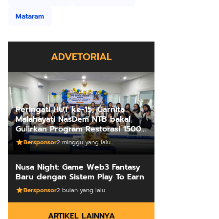
Mataram
ADVETORIAL
Peringati HUT ke-15, Garnita
Malahayati NasDem NTB bakal
Gulirkan Program Restorasi 1500
Kakus Sekolah
Bersponsor
2 minggu yang lalu
Nusa Night: Game Web3 Fantasy
Baru dengan Sistem Play To Earn
Bersponsor
2 bulan yang lalu
ARTIKEL LAINNYA