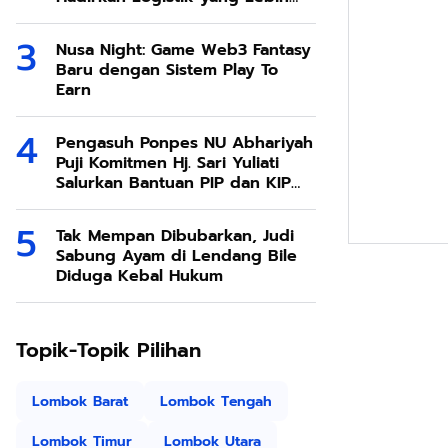
Ramah Lingkungan
Nusa Night: Game Web3 Fantasy
Baru dengan Sistem Play To
Earn
Pengasuh Ponpes NU Abhariyah
Puji Komitmen Hj. Sari Yuliati
Salurkan Bantuan PIP dan KIP
Kuliah Untuk Santri
Tak Mempan Dibubarkan, Judi
Sabung Ayam di Lendang Bile
Diduga Kebal Hukum
Topik-Topik Pilihan
Lombok Barat
Lombok Tengah
Lombok Timur
Lombok Utara