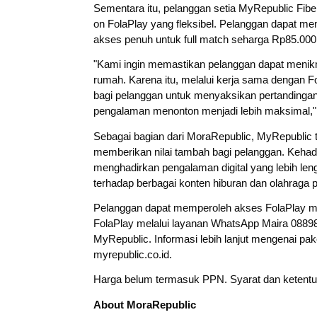
Sementara itu, pelanggan setia MyRepublic Fiber
on FolaPlay yang fleksibel. Pelanggan dapat me
akses penuh untuk full match seharga Rp85.00
"Kami ingin memastikan pelanggan dapat menikm
rumah. Karena itu, melalui kerja sama dengan 
bagi pelanggan untuk menyaksikan pertandingan f
pengalaman menonton menjadi lebih maksimal," 
Sebagai bagian dari MoraRepublic, MyRepublic t
memberikan nilai tambah bagi pelanggan. Kehadi
menghadirkan pengalaman digital yang lebih len
terhadap berbagai konten hiburan dan olahraga
Rp57.000
Rp20.000
Rp28.000
Pelanggan dapat memperoleh akses FolaPlay me
Batik Pria
Hay Poetry
Beli 1 Gratis 1
FolaPlay melalui layanan WhatsApp Maira 08898 
Cakrawala
Promo Bundling
Sleeping Spray
MyRepublic. Informasi lebih lanjut mengenai pak
Lengan Panjang
Botol Feminim
& Pillow Mist
Shopee
Shopee
Shopee
myrepublic.co.id.
Casual - Kemeja
Care Perawatan
Aromatherapy
Batik Pria
Keputihan
Lavender By
Harga belum termasuk PPN. Syarat dan ketentu
Dewasa Lengan
Kewanitaan
ODY.CO 60ml
Panjang Kemeja
Hygiene dengan
Pewangi /
About MoraRepublic