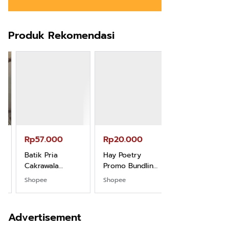
Produk Rekomendasi
Rp57.000
Rp20.000
Rp28.000
Batik Pria
Hay Poetry
Beli 1 Gratis 1
Cakrawala
Promo Bundling
Sleeping Spray
Lengan Panjang
Botol Feminim
& Pillow Mist
Shopee
Shopee
Shopee
Casual - Kemeja
Care Perawatan
Aromatherapy
Batik Pria
Keputihan
Lavender By
Dewasa Lengan
Kewanitaan
ODY.CO 60ml
Advertisement
Panjang Kemeja
Hygiene dengan
Pewangi /