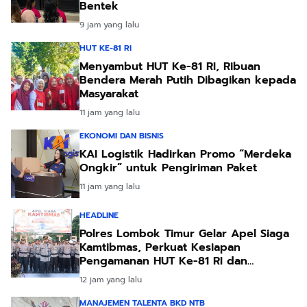
Bentek
9 jam yang lalu
HUT KE-81 RI
Menyambut HUT Ke-81 RI, Ribuan
Bendera Merah Putih Dibagikan kepada
Masyarakat
11 jam yang lalu
EKONOMI DAN BISNIS
KAI Logistik Hadirkan Promo “Merdeka
Ongkir” untuk Pengiriman Paket
11 jam yang lalu
HEADLINE
Polres Lombok Timur Gelar Apel Siaga
Kamtibmas, Perkuat Kesiapan
Pengamanan HUT Ke-81 RI dan
Kunjungan Kapolri
12 jam yang lalu
MANAJEMEN TALENTA BKD NTB