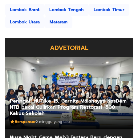
Lombok Barat
Lombok Tengah
Lombok Timur
Lombok Utara
Mataram
ADVETORIAL
Peringati HUT ke-15, Garnita Malahayati NasDem
NTB bakal Gulirkan Program Restorasi 1500
Kakus Sekolah
Bersponsor
2 minggu yang lalu
Nusa Night: Game Web3 Fantasy Baru dengan