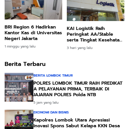
BRI Region 6 Hadirkan
KAI Logistik Raih
Kantor Kas di Universitas
Peringkat AA/Stable
Negeri Jakarta
serta Tingkat Kesehatan
dan Predikat "Sehat",
1 minggu yang lalu
3 hari yang lalu
Perkuat Kepercayaan
Pelanggan di Tengah
Berita Terbaru
Dinamika Industri
BERITA LOMBOK TIMUR
POLRES LOMBOK TIMUR RAIH PREDIKAT
A PELAYANAN PRIMA, TERBAIK DI
JAJARAN POLRES Polda NTB
5 jam yang lalu
EKONOMI DAN BISNIS
Kapolres Lombok Utara Apresiasi
Inovasi Spons Sabut Kelapa KKN Desa