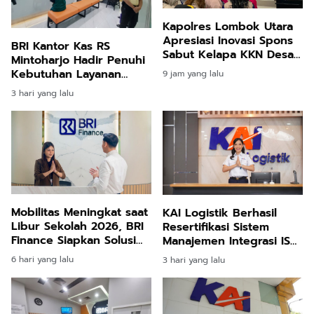
Kapolres Lombok Utara
Apresiasi Inovasi Spons
BRI Kantor Kas RS
Sabut Kelapa KKN Desa
Mintoharjo Hadir Penuhi
Bentek
Kebutuhan Layanan
9 jam yang lalu
Perbankan Pengelola,
3 hari yang lalu
Karyawan, Pasien, dan
Masyarakat Umum
Mobilitas Meningkat saat
KAI Logistik Berhasil
Libur Sekolah 2026, BRI
Resertifikasi Sistem
Finance Siapkan Solusi
Manajemen Integrasi ISO,
Dana Tunai
Perkuat Tata Kelola
6 hari yang lalu
3 hari yang lalu
Berkelanjutan