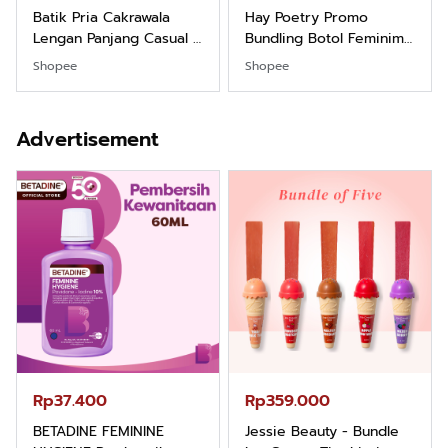
Batik Pria Cakrawala
Hay Poetry Promo
Lengan Panjang Casual -
Bundling Botol Feminim
Kemeja Batik Pria
Care Perawatan
Shopee
Shopee
Dewasa Lengan Panjang
Keputihan Kewanitaan
Kemeja Keren Mewah
Hygiene dengan pH
Nyaman Kemeja Kerja
Balance dan Aroma
Advertisement
Santai Slimfit Formal
Bubbelgum Vanilla &
Hazelnut
Rp37.400
Rp359.000
BETADINE FEMININE
Jessie Beauty - Bundle