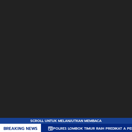
SCROLL UNTUK MELANJUTKAN MEMBACA
BREAKING NEWS
POLRES LOMBOK TIMUR RAIH PREDIKAT A PELAYANAN PRIMA, TE