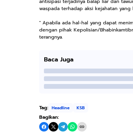
antisipasi terjadinya balap liar dan taw
waspada terhadap aksi kejahatan yang bis
" Apabila ada hal-hal yang dapat meni
dengan pihak Kepolisian/Bhabinkamtib
terangnya.
Baca Juga
Rp57.000
Rp20.000
Rp28.000
Batik Pria
Hay Poetry
Beli 1 Gratis 1
Cakrawala
Promo Bundling
Sleeping Spray
Lengan Panjang
Botol Feminim
& Pillow Mist
Shopee
Shopee
Shopee
Tag:
Headline
KSB
Casual - Kemeja
Care Perawatan
Aromatherapy
Batik Pria
Keputihan
Lavender By
Bagikan:
Dewasa Lengan
Kewanitaan
ODY.CO 60ml
Panjang Kemeja
Hygiene dengan
Pewangi /