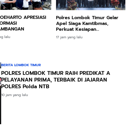
 SOEHARTO APRESIASI
Polres Lombok Timur Gelar
ORMASI
Apel Siaga Kamtibmas,
AMBANGAN
Perkuat Kesiapan
Pengamanan HUT Ke-81 RI
ng lalu
17 jam yang lalu
dan Kunjungan Kapolri
BERITA LOMBOK TIMUR
POLRES LOMBOK TIMUR RAIH PREDIKAT A
PELAYANAN PRIMA, TERBAIK DI JAJARAN
POLRES Polda NTB
10 jam yang lalu