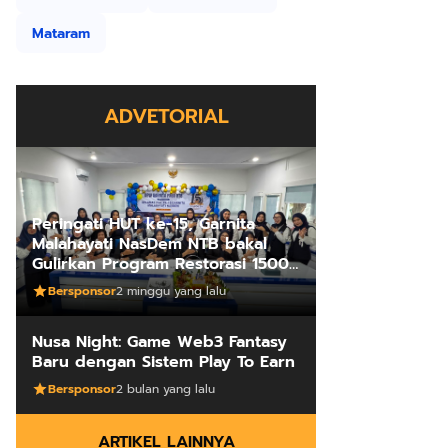
Mataram
ADVETORIAL
Peringati HUT ke-15, Garnita
Malahayati NasDem NTB bakal
Gulirkan Program Restorasi 1500
Kakus Sekolah
Bersponsor
2 minggu yang lalu
Nusa Night: Game Web3 Fantasy
Baru dengan Sistem Play To Earn
Bersponsor
2 bulan yang lalu
ARTIKEL LAINNYA