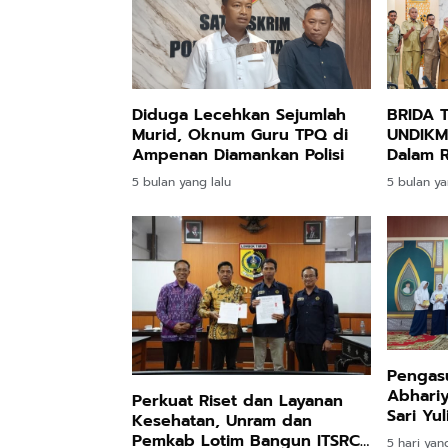
Diduga Lecehkan Sejumlah
BRIDA 
Murid, Oknum Guru TPQ di
UNDIKM
Ampenan Diamankan Polisi
Dalam 
5 bulan yang lalu
5 bulan ya
Pengas
Abhariy
Perkuat Riset dan Layanan
Sari Yuliati Salurka
Kesehatan, Unram dan
PIP dan
Pemkab Lotim Bangun ITSRC
5 hari yang