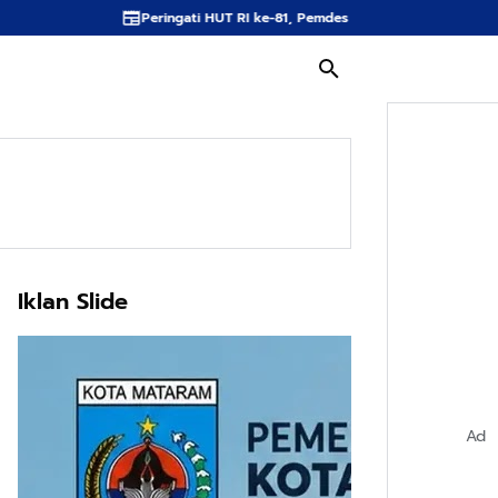
Peringati HUT RI ke-81, Pemdes dan Karang Taruna Desa Taman Indah Gelar J
Iklan Slide
Ad