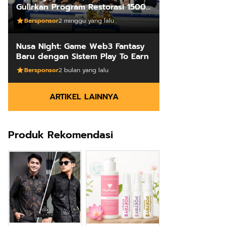
Gulirkan Program Restorasi 1500
Kakus Sekolah
Bersponsor
2 minggu yang lalu
Nusa Night: Game Web3 Fantasy
Baru dengan Sistem Play To Earn
Bersponsor
2 bulan yang lalu
ARTIKEL LAINNYA
Produk Rekomendasi