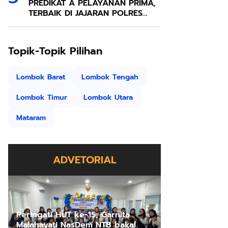
PREDIKAT A PELAYANAN PRIMA,
TERBAIK DI JAJARAN POLRES
Polda NTB
Topik-Topik Pilihan
Lombok Barat
Lombok Tengah
Lombok Timur
Lombok Utara
Mataram
ADVETORIAL
Peringati HUT ke-15, Garnita
Malahayati NasDem NTB bakal