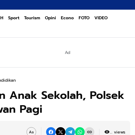
CH
Sport
Tourism
Opini
Econo
FOTO
VIDEO
Ad
ndidikan
n Anak Sekolah, Polsek
wan Pagi
...
views