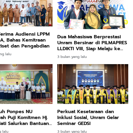
Terima Audiensi LPPM
Dua Mahasiswa Berprestasi
A, Bahas Kemitraan
Unram Bersinar di PILMAPRES
Riset dan Pengabdian
LLDIKTI VIII, Siap Melaju ke
Seleksi Nasional
ng lalu
3 bulan yang lalu
uh Ponpes NU
Perkuat Kesetaraan dan
ah Puji Komitmen Hj.
Inklusi Sosial, Unram Gelar
n Bantuan
Seminar GEDSI
 KIP Kuliah Untuk
 lalu
3 bulan yang lalu