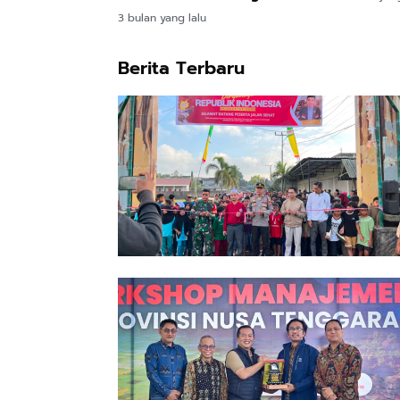
Santri
dan Klinik Kelautan
3 bulan yang lalu
Berita Terbaru