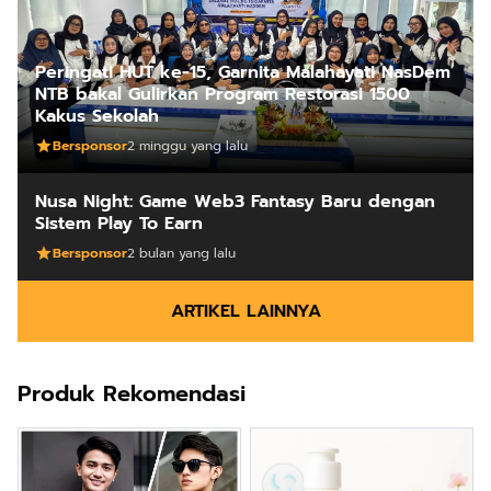
Peringati HUT ke-15, Garnita Malahayati NasDem
NTB bakal Gulirkan Program Restorasi 1500
Kakus Sekolah
Bersponsor
2 minggu yang lalu
Nusa Night: Game Web3 Fantasy Baru dengan
Sistem Play To Earn
Bersponsor
2 bulan yang lalu
ARTIKEL LAINNYA
Produk Rekomendasi