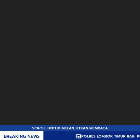
SCROLL UNTUK MELANJUTKAN MEMBACA
BREAKING NEWS
POLRES LOMBOK TIMUR RAIH PREDIKAT A 