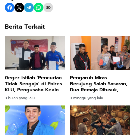
Berita Terkait
Geger Istilah ‘Pencurian
Pengaruh Miras
Tidak Sengaja’ di Polres
Berujung Salah Sasaran,
KLU, Pengusaha Kevin
Dua Remaja Ditusuk,
Jonathan Kehilangan
Lima Pelaku Berhasil
3 bulan yang lalu
3 minggu yang lalu
Rp25 Miliar
Ditangkap Polisi