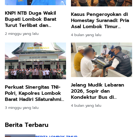
KNPI NTB Duga Wakil
Kasus Pengeroyokan di
Bupati Lombok Barat
Homestay Suranadi: Pria
Turut Terlibat dan
Asal Lombok Timur
Terima Aliran Dana OTT
Tewas, 9 Orang
2 minggu yang lalu
4 bulan yang lalu
Suap PBJ
Diamankan Polisi
Jelang Mudik Lebaran
Perkuat Sinergitas TNI-
2026, Sopir dan
Polri, Kapolres Lombok
Kondektur Bus di
Barat Hadiri Silaturahmi
Terminal Mandalika Jalani
Lintas Institusi di Kodim
4 bulan yang lalu
3 minggu yang lalu
Tes Urine
1606 Mataram
Berita Terbaru