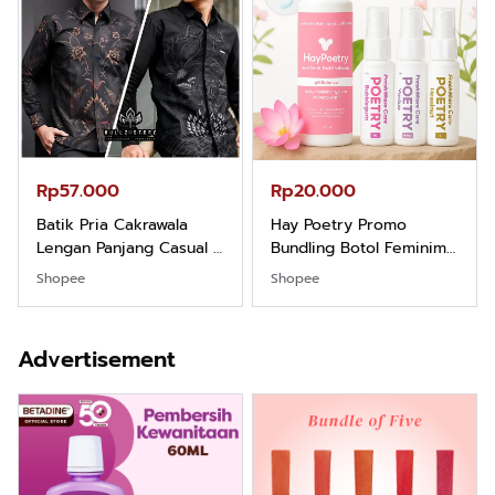
Rp57.000
Rp20.000
Batik Pria Cakrawala
Hay Poetry Promo
Lengan Panjang Casual -
Bundling Botol Feminim
Kemeja Batik Pria
Care Perawatan
Shopee
Shopee
Dewasa Lengan Panjang
Keputihan Kewanitaan
Kemeja Keren Mewah
Hygiene dengan pH
Nyaman Kemeja Kerja
Balance dan Aroma
Advertisement
Santai Slimfit Formal
Bubbelgum Vanilla &
Hazelnut