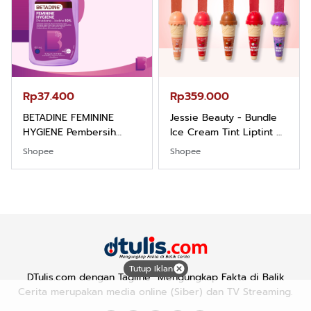
Rp37.400
Rp359.000
BETADINE FEMININE
Jessie Beauty - Bundle
HYGIENE Pembersih
Ice Cream Tint Liptint All
Kewanitaan 60ml
Variant
Shopee
Shopee
Tutup Iklan
DTulis.com dengan Tagline "Mengungkap Fakta di Balik
Cerita merupakan media online (Siber) dan TV Streaming.