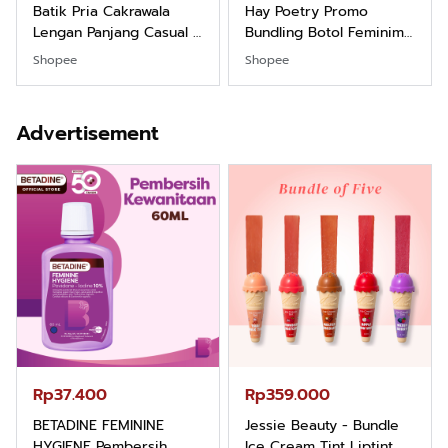
Batik Pria Cakrawala
Hay Poetry Promo
Lengan Panjang Casual -
Bundling Botol Feminim
Kemeja Batik Pria
Care Perawatan
Shopee
Shopee
Dewasa Lengan Panjang
Keputihan Kewanitaan
Kemeja Keren Mewah
Hygiene dengan pH
Nyaman Kemeja Kerja
Balance dan Aroma
Advertisement
Santai Slimfit Formal
Bubbelgum Vanilla &
Hazelnut
Rp37.400
Rp359.000
BETADINE FEMININE
Jessie Beauty - Bundle
HYGIENE Pembersih
Ice Cream Tint Liptint All