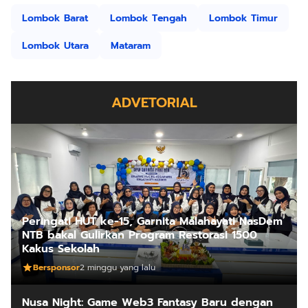
Lombok Barat
Lombok Tengah
Lombok Timur
Lombok Utara
Mataram
ADVETORIAL
Peringati HUT ke-15, Garnita Malahayati NasDem
NTB bakal Gulirkan Program Restorasi 1500
Kakus Sekolah
Bersponsor
2 minggu yang lalu
Nusa Night: Game Web3 Fantasy Baru dengan