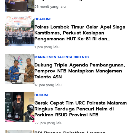
58 menit yang lalu
HEADLINE
Polres Lombok Timur Gelar Apel Siaga
Kamtibmas, Perkuat Kesiapan
Pengamanan HUT Ke-81 RI dan
Kunjungan Kapolri
1 jam yang lalu
MANAJEMEN TALENTA BKD NTB
Dukung Triple Agenda Pembangunan,
Pemprov NTB Mantapkan Manajemen
Talenta ASN
17 jam yang lalu
HUKUM
Gerak Cepat Tim URC Polresta Mataram
Ringkus Terduga Pencuri Helm di
Parkiran RSUD Provinsi NTB
22 jam yang lalu