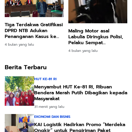
Tiga Terdakwa Gratifikasi
DPRD NTB Adukan
Maling Motor asal
Penanganan Kasus ke
Labulia Diringkus Polisi,
Jaksa Agung dan
Pelaku Sempat
4 bulan yang lalu
Ombudsman RI
Sembunyi di Sawah
4 bulan yang lalu
Berakhir Diantar
Keluarga Masuk Bui
Berita Terbaru
HUT KE-81 RI
Menyambut HUT Ke-81 RI, Ribuan
Bendera Merah Putih Dibagikan kepada
Masyarakat
31 menit yang lalu
EKONOMI DAN BISNIS
KAI Logistik Hadirkan Promo “Merdeka
Ongkir” untuk Pengiriman Paket