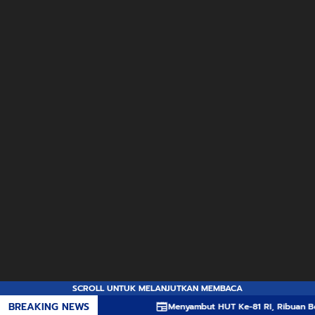
SCROLL UNTUK MELANJUTKAN MEMBACA
BREAKING NEWS
Menyambut HUT Ke-81 RI, Ribuan Bendera Mer