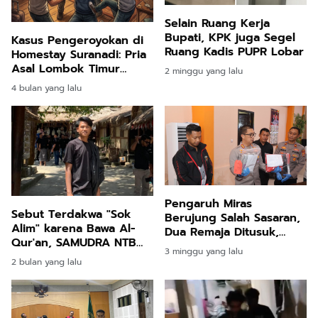
Selain Ruang Kerja
Bupati, KPK juga Segel
Kasus Pengeroyokan di
Ruang Kadis PUPR Lobar
Homestay Suranadi: Pria
Asal Lombok Timur
2 minggu yang lalu
Tewas, 9 Orang
4 bulan yang lalu
Diamankan Polisi
Pengaruh Miras
Sebut Terdakwa "Sok
Berujung Salah Sasaran,
Alim" karena Bawa Al-
Dua Remaja Ditusuk,
Qur'an, SAMUDRA NTB
Lima Pelaku Berhasil
3 minggu yang lalu
Desak Kajati Copot JPU
Ditangkap Polisi
2 bulan yang lalu
Kasus Radiet Ardiansyah