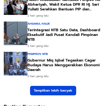
Abhariyah, Wakil Ketua DPR RI Hj. Sari
Yuliati Serahkan Bantuan PIP dan
Bantuan Program Sanitasi
2 hari yang lalu
AHSANUL HALIK
Terintegrasi NTB Satu Data, Dashboard
Eksekutif Jadi Pusat Kendali Pimpinan
NTB
2 hari yang lalu
PEMPROV NTB
Gubernur Miq Iqbal Tegaskan Cagar
Budaya Harus Menggerakkan Ekonomi
Daerah
2 hari yang lalu
Tampilkan lebih banyak