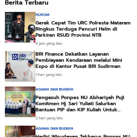
Berita Terbaru
HUKUM
Gerak Cepat Tim URC Polresta Mataram
Ringkus Terduga Pencuri Helm di
Parkiran RSUD Provinsi NTB
4 jam yang lalu
BRI Finance Dekatkan Layanan
Pembiayaan Kendaraan melalui Mini
Expo di Kantor Pusat BRI Sudirman
1 hari yang lalu
AGAMA DAN BUDAYA
Pengasuh Ponpes NU Abhariyah Puji
Komitmen Hj. Sari Yuliati Salurkan
Bantuan PIP dan KIP Kuliah Untuk
Santri
2 hari yang lalu
AGAMA DAN BUDAYA
Hadiri Wisudawan Takhasus Ponpes NU