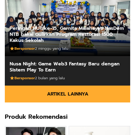
Peringati HUT ke-15, Garnita Malahayati NasDem
NTB bakal Gulirkan Program Restorasi 1500
Kakus Sekolah
Bersponsor
2 minggu yang lalu
Nusa Night: Game Web3 Fantasy Baru dengan
Sistem Play To Earn
Bersponsor
2 bulan yang lalu
ARTIKEL LAINNYA
Produk Rekomendasi