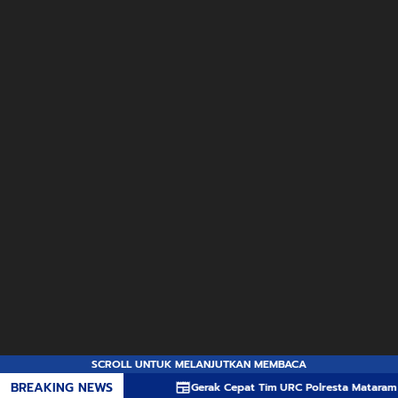
SCROLL UNTUK MELANJUTKAN MEMBACA
BREAKING NEWS
Gerak Cepat Tim URC Polresta Mataram Ringkus Te