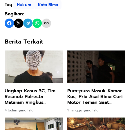
Tag:
Hukum
Kota Bima
Bagikan:
Berita Terkait
Ungkap Kasus 3C, Tim
Pura-pura Masuk Kamar
Resmob Polresta
Kos, Pria Asal Bima Curi
Mataram Ringkus
Motor Teman Saat
Pemuda Asal
Korban Tertidur di
4 bulan yang lalu
1 minggu yang lalu
Cakranegara
Mataram