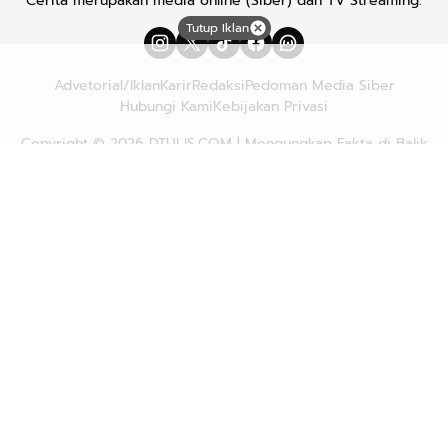
Cerita merupakan media online (Siber) dan TV Streaming.
Tutup Iklan
Advetorial/Iklan
Karir
Redaksi
Pedoman Media Siber
Hubungi Kami
Kebijakan Privasi
Copyright © 2026
DTULIS.COM
| Mengungkap Fakta di Balik
Cerita. All rights reserved.