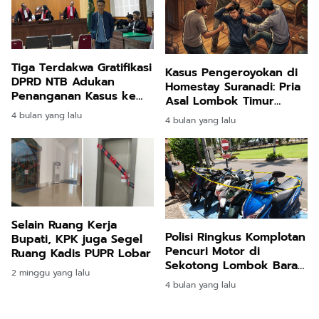
Tiga Terdakwa Gratifikasi
Kasus Pengeroyokan di
DPRD NTB Adukan
Homestay Suranadi: Pria
Penanganan Kasus ke
Asal Lombok Timur
Jaksa Agung dan
Tewas, 9 Orang
4 bulan yang lalu
4 bulan yang lalu
Ombudsman RI
Diamankan Polisi
Selain Ruang Kerja
Polisi Ringkus Komplotan
Bupati, KPK juga Segel
Pencuri Motor di
Ruang Kadis PUPR Lobar
Sekotong Lombok Barat,
2 minggu yang lalu
Dua Pelaku Utama
4 bulan yang lalu
Diamankan