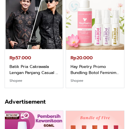
Rp57.000
Rp20.000
Batik Pria Cakrawala
Hay Poetry Promo
Lengan Panjang Casual -
Bundling Botol Feminim
Kemeja Batik Pria
Care Perawatan
Shopee
Shopee
Dewasa Lengan Panjang
Keputihan Kewanitaan
Kemeja Keren Mewah
Hygiene dengan pH
Nyaman Kemeja Kerja
Balance dan Aroma
Advertisement
Santai Slimfit Formal
Bubbelgum Vanilla &
Hazelnut