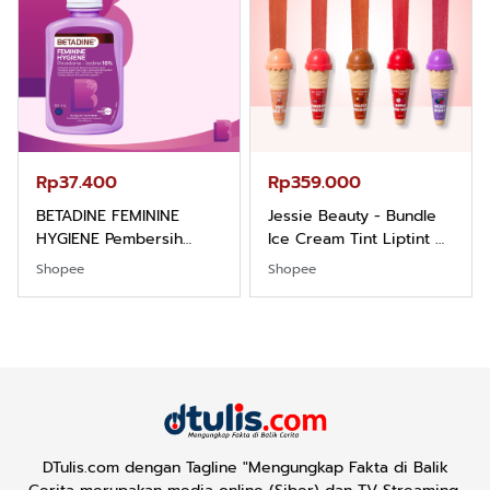
Rp37.400
Rp359.000
BETADINE FEMININE
Jessie Beauty - Bundle
HYGIENE Pembersih
Ice Cream Tint Liptint All
Kewanitaan 60ml
Variant
Shopee
Shopee
DTulis.com dengan Tagline "Mengungkap Fakta di Balik