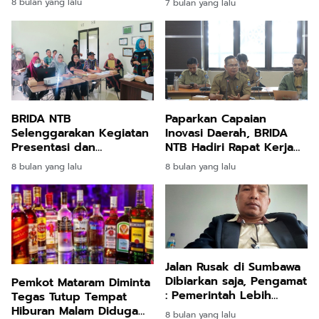
8 bulan yang lalu
7 bulan yang lalu
Pejabat Utama
BRIDA NTB
Paparkan Capaian
Selenggarakan Kegiatan
Inovasi Daerah, BRIDA
Presentasi dan
NTB Hadiri Rapat Kerja
Pendalaman Subtansi
Pembahasan KUA-PPAS
8 bulan yang lalu
8 bulan yang lalu
Inovasi ASN Lingkup
di DPRD NTB
Pemprov NTB
Jalan Rusak di Sumbawa
Dibiarkan saja, Pengamat
Pemkot Mataram Diminta
: Pemerintah Lebih
Tegas Tutup Tempat
Mengutamakan Lombok
Hiburan Malam Diduga
8 bulan yang lalu