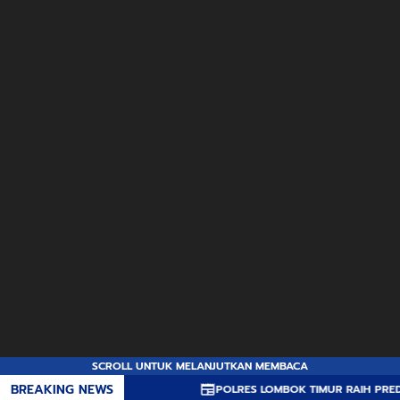
SCROLL UNTUK MELANJUTKAN MEMBACA
BREAKING NEWS
POLRES LOMBOK TIMUR RAIH PREDIKAT A PELAY