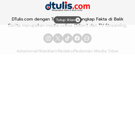
DTulis.com dengan Tagline "Mengungkap Fakta di Balik
Tutup Iklan
Cerita merupakan media online (Siber) dan TV Streaming.
Advetorial/Iklan
Karir
Redaksi
Pedoman Media Siber
Hubungi Kami
Kebijakan Privasi
Copyright © 2026
DTULIS.COM
| Mengungkap Fakta di Balik
Cerita. All rights reserved.