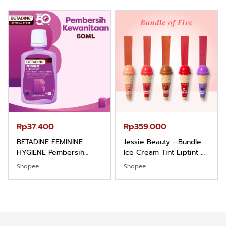
Hazelnut
Rp37.400
Rp359.000
BETADINE FEMININE
Jessie Beauty - Bundle
HYGIENE Pembersih
Ice Cream Tint Liptint All
Kewanitaan 60ml
Variant
Shopee
Shopee