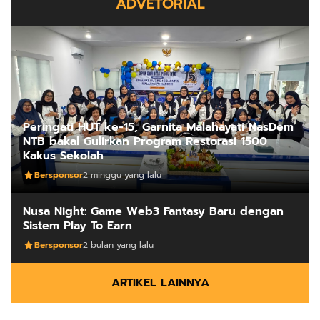
ADVETORIAL
Peringati HUT ke-15, Garnita Malahayati NasDem
NTB bakal Gulirkan Program Restorasi 1500
Kakus Sekolah
Bersponsor
2 minggu yang lalu
Nusa Night: Game Web3 Fantasy Baru dengan
Sistem Play To Earn
Bersponsor
2 bulan yang lalu
ARTIKEL LAINNYA