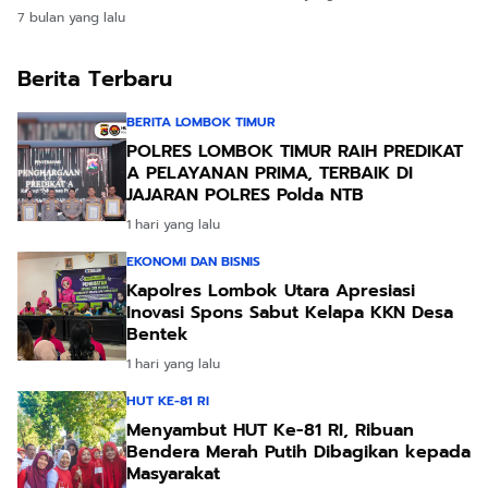
Langgar Perda Miras
7 bulan yang lalu
Jelang Nataru
Berita Terbaru
BERITA LOMBOK TIMUR
POLRES LOMBOK TIMUR RAIH PREDIKAT
A PELAYANAN PRIMA, TERBAIK DI
JAJARAN POLRES Polda NTB
1 hari yang lalu
EKONOMI DAN BISNIS
Kapolres Lombok Utara Apresiasi
Inovasi Spons Sabut Kelapa KKN Desa
Bentek
1 hari yang lalu
HUT KE-81 RI
Menyambut HUT Ke-81 RI, Ribuan
Bendera Merah Putih Dibagikan kepada
Masyarakat