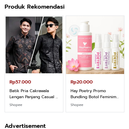
Produk Rekomendasi
Rp57.000
Rp20.000
Batik Pria Cakrawala
Hay Poetry Promo
Lengan Panjang Casual -
Bundling Botol Feminim
Kemeja Batik Pria
Care Perawatan
Shopee
Shopee
Dewasa Lengan Panjang
Keputihan Kewanitaan
Kemeja Keren Mewah
Hygiene dengan pH
Nyaman Kemeja Kerja
Balance dan Aroma
Advertisement
Santai Slimfit Formal
Bubbelgum Vanilla &