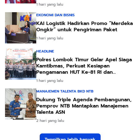
1 hari yang lalu
EKONOMI DAN BISNIS
KAI Logistik Hadirkan Promo “Merdeka
Ongkir” untuk Pengiriman Paket
1 hari yang lalu
HEADLINE
Polres Lombok Timur Gelar Apel Siaga
Kamtibmas, Perkuat Kesiapan
Pengamanan HUT Ke-81 RI dan
Kunjungan Kapolri
1 hari yang lalu
MANAJEMEN TALENTA BKD NTB
Dukung Triple Agenda Pembangunan,
Pemprov NTB Mantapkan Manajemen
Talenta ASN
2 hari yang lalu
Tampilkan lebih banyak