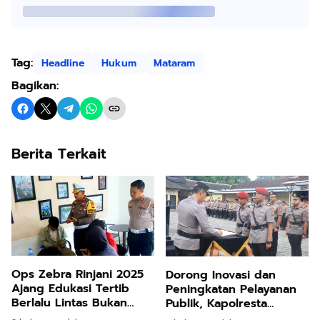
Tag:
Headline
Hukum
Mataram
Bagikan:
Berita Terkait
Ops Zebra Rinjani 2025
Dorong Inovasi dan
Ajang Edukasi Tertib
Peningkatan Pelayanan
Berlalu Lintas Bukan
Publik, Kapolresta
Fokus Penindakan
Mataram Pimpin Sertijab