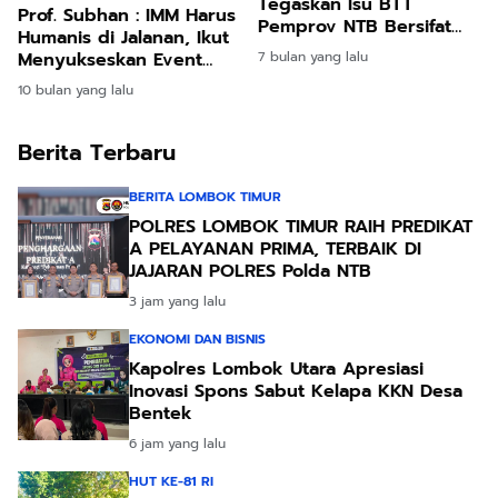
Tegaskan Isu BTT
Prof. Subhan : IMM Harus
Pemprov NTB Bersifat
Humanis di Jalanan, Ikut
Konstruktif Demi
7 bulan yang lalu
Menyukseskan Event
Kondusivitas Jelang
Internasional
Natal 2025 dan Tahun
10 bulan yang lalu
Baru 2026
Berita Terbaru
BERITA LOMBOK TIMUR
POLRES LOMBOK TIMUR RAIH PREDIKAT
A PELAYANAN PRIMA, TERBAIK DI
JAJARAN POLRES Polda NTB
3 jam yang lalu
EKONOMI DAN BISNIS
Kapolres Lombok Utara Apresiasi
Inovasi Spons Sabut Kelapa KKN Desa
Bentek
6 jam yang lalu
HUT KE-81 RI