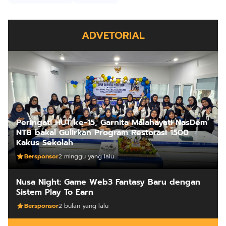
ADVETORIAL
Peringati HUT ke-15, Garnita Malahayati NasDem
NTB bakal Gulirkan Program Restorasi 1500
Kakus Sekolah
Bersponsor
2 minggu yang lalu
Nusa Night: Game Web3 Fantasy Baru dengan
Sistem Play To Earn
Bersponsor
2 bulan yang lalu