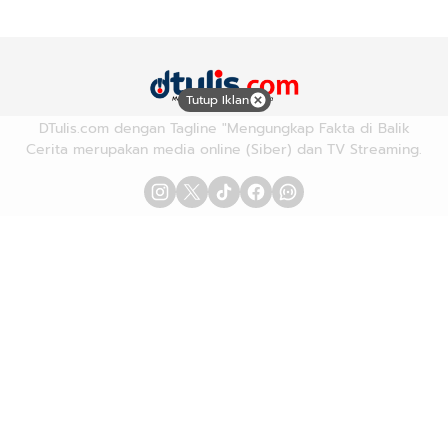
Tutup Iklan
DTulis.com dengan Tagline "Mengungkap Fakta di Balik
Cerita merupakan media online (Siber) dan TV Streaming.
Advetorial/Iklan
Karir
Redaksi
Pedoman Media Siber
Hubungi Kami
Kebijakan Privasi
Copyright © 2026
DTULIS.COM
| Mengungkap Fakta di Balik
Cerita. All rights reserved.