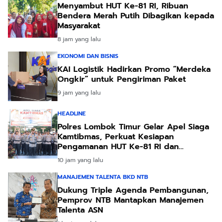
Menyambut HUT Ke-81 RI, Ribuan
Bendera Merah Putih Dibagikan kepada
Masyarakat
8 jam yang lalu
EKONOMI DAN BISNIS
KAI Logistik Hadirkan Promo “Merdeka
Ongkir” untuk Pengiriman Paket
9 jam yang lalu
HEADLINE
Polres Lombok Timur Gelar Apel Siaga
Kamtibmas, Perkuat Kesiapan
Pengamanan HUT Ke-81 RI dan
Kunjungan Kapolri
10 jam yang lalu
MANAJEMEN TALENTA BKD NTB
Dukung Triple Agenda Pembangunan,
Pemprov NTB Mantapkan Manajemen
Talenta ASN