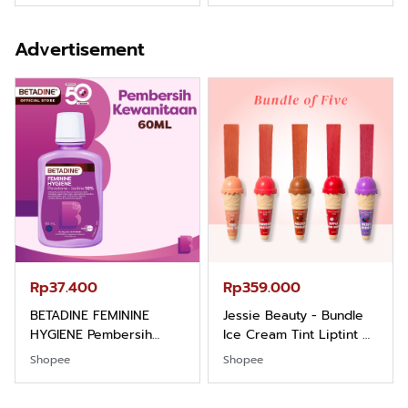
Kemeja Keren Mewah
Hygiene dengan pH
Nyaman Kemeja Kerja
Balance dan Aroma
Advertisement
Santai Slimfit Formal
Bubbelgum Vanilla &
Hazelnut
Rp37.400
Rp359.000
BETADINE FEMININE
Jessie Beauty - Bundle
HYGIENE Pembersih
Ice Cream Tint Liptint All
Kewanitaan 60ml
Variant
Shopee
Shopee