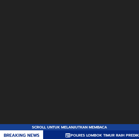
SCROLL UNTUK MELANJUTKAN MEMBACA
BREAKING NEWS
POLRES LOMBOK TIMUR RAIH PREDIKAT A PELAY