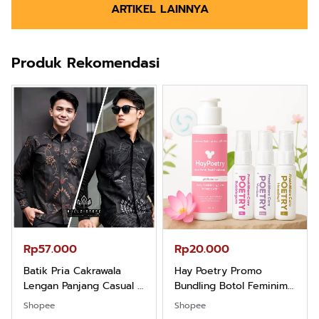
ARTIKEL LAINNYA
Produk Rekomendasi
Rp57.000
Rp20.000
Batik Pria Cakrawala
Hay Poetry Promo
Lengan Panjang Casual -
Bundling Botol Feminim
Kemeja Batik Pria
Care Perawatan
Shopee
Shopee
Dewasa Lengan Panjang
Keputihan Kewanitaan