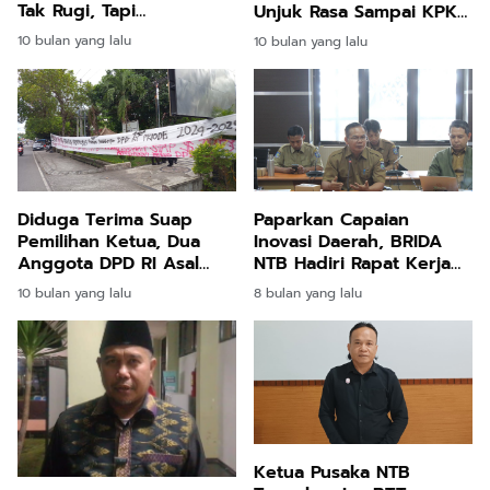
Tak Rugi, Tapi
Unjuk Rasa Sampai KPK
Pejabatnya Dihukum
Panggil Senator MRF dan
10 bulan yang lalu
10 bulan yang lalu
MMF Terkait Dugaan
Suap
Diduga Terima Suap
Paparkan Capaian
Pemilihan Ketua, Dua
Inovasi Daerah, BRIDA
Anggota DPD RI Asal
NTB Hadiri Rapat Kerja
NTB Dinilai Mencoreng
Pembahasan KUA-PPAS
10 bulan yang lalu
8 bulan yang lalu
Nama Daerah
di DPRD NTB
Ketua Pusaka NTB