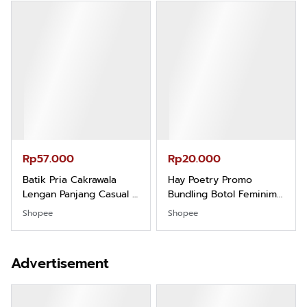
Rp57.000
Rp20.000
Batik Pria Cakrawala
Hay Poetry Promo
Lengan Panjang Casual -
Bundling Botol Feminim
Kemeja Batik Pria
Care Perawatan
Shopee
Shopee
Dewasa Lengan Panjang
Keputihan Kewanitaan
Kemeja Keren Mewah
Hygiene dengan pH
Nyaman Kemeja Kerja
Balance dan Aroma
Advertisement
Santai Slimfit Formal
Bubbelgum Vanilla &
Hazelnut