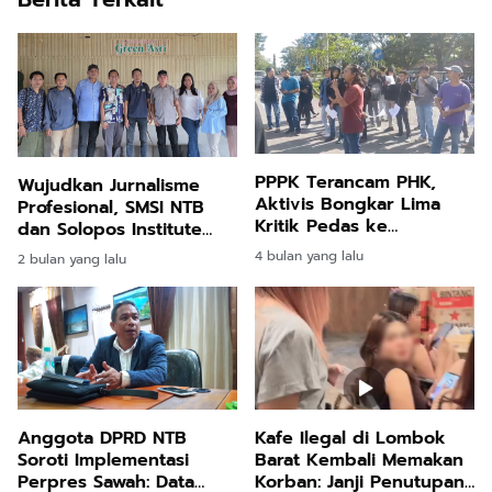
PPPK Terancam PHK,
Wujudkan Jurnalisme
Aktivis Bongkar Lima
Profesional, SMSI NTB
Kritik Pedas ke
dan Solopos Institute
Pemerintah Kabupaten
Gelar UKW Juni
4 bulan yang lalu
2 bulan yang lalu
Lombok Barat
Mendatang
Anggota DPRD NTB
Kafe Ilegal di Lombok
Soroti Implementasi
Barat Kembali Memakan
Perpres Sawah: Data
Korban: Janji Penutupan