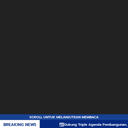
SCROLL UNTUK MELANJUTKAN MEMBACA
BREAKING NEWS
Dukung Triple Agenda Pembangunan, Pemprov 