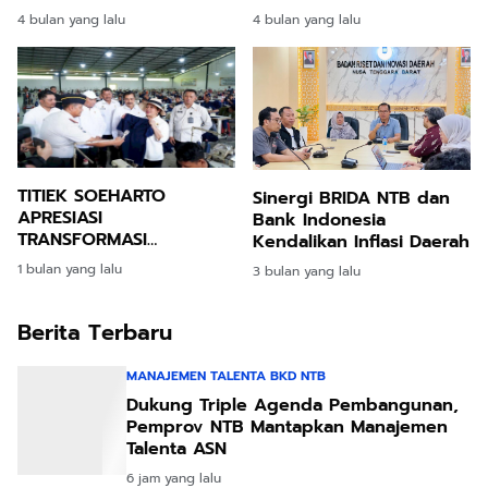
Harus Akurat, Kebijakan
Bupati Hanya Omon
4 bulan yang lalu
4 bulan yang lalu
Harus Adaptif
Omon
TITIEK SOEHARTO
Sinergi BRIDA NTB dan
APRESIASI
Bank Indonesia
TRANSFORMASI
Kendalikan Inflasi Daerah
NUSAKAMBANGAN
1 bulan yang lalu
3 bulan yang lalu
Berita Terbaru
MANAJEMEN TALENTA BKD NTB
Dukung Triple Agenda Pembangunan,
Pemprov NTB Mantapkan Manajemen
Talenta ASN
6 jam yang lalu