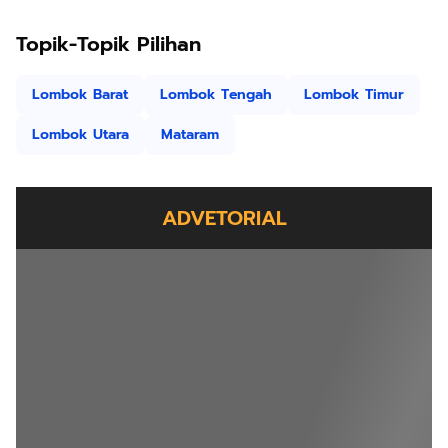
Topik-Topik Pilihan
Lombok Barat
Lombok Tengah
Lombok Timur
Lombok Utara
Mataram
ADVETORIAL
Peringati HUT ke-15, Garnita Malahayati NasDem
NTB bakal Gulirkan Program Restorasi 1500
Kakus Sekolah