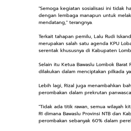
"Semoga kegiatan sosialisasi ini tidak h
dengan lembaga manapun untuk melakuk
mendatang," terangnya.
Terkait tahapan pemilu, Lalu Rudi Iskand
merupakan salah satu agenda KPU Loba
serentak khususnya di Kabupaten Lomb
Selain itu Ketua Bawaslu Lombok Barat
dilakukan dalam menciptakan pilkada y
Rp57.000
Rp20.000
Rp28.000
Lebih lagi, Rizal juga menambahkan ba
Batik Pria
Hay Poetry
Beli 1 Gratis 1
perombakan dalam prekrutan panwasc
Cakrawala
Promo Bundling
Sleeping Spray
Lengan Panjang
Botol Feminim
& Pillow Mist
Shopee
Shopee
Shopee
"Tidak ada titik rawan, semua wilayah k
Casual - Kemeja
Care Perawatan
Aromatherapy
Batik Pria
Keputihan
Lavender By
RI dimana Bawaslu Provinsi NTB dan Ka
Dewasa Lengan
Kewanitaan
ODY.CO 60ml
perombakan sebanyak 60% dalam perekr
Panjang Kemeja
Hygiene dengan
Pewangi /