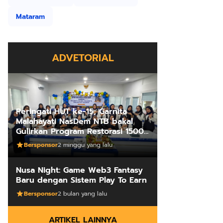
Mataram
ADVETORIAL
Peringati HUT ke-15, Garnita
Malahayati NasDem NTB bakal
Gulirkan Program Restorasi 1500
Kakus Sekolah
Bersponsor
2 minggu yang lalu
Nusa Night: Game Web3 Fantasy
Baru dengan Sistem Play To Earn
Bersponsor
2 bulan yang lalu
ARTIKEL LAINNYA