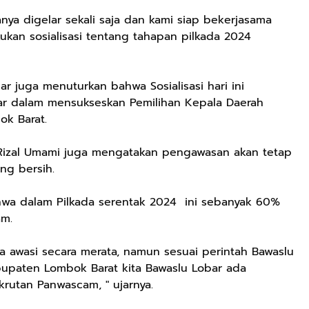
anya digelar sekali saja dan kami siap bekerjasama
an sosialisasi tentang tahapan pilkada 2024
ar juga menuturkan bahwa Sosialisasi hari ini
r dalam mensukseskan Pemilihan Kepala Daerah
ok Barat.
 Rizal Umami juga mengatakan pengawasan akan tetap
ang bersih.
Rp72.000
Rp71.500
Rp57.428
hwa dalam Pilkada serentak 2024 ini sebanyak 60%
KAZORA Sepatu
Jersey Oversize
25CM Kuromi
am.
Original
Boxy PROMISE
CINIMOROL
Sneaker
88 Vintage
DAN POCOCO
Shopee
Shopee
Shopee
ita awasi secara merata, namun sesuai perintah Bawaslu
Sekolah
Unisex Pria
Boneka Plush
Olahraga Sport
Wanita Sport
Mainan Hewan
bupaten Lombok Barat kita Bawaslu Lobar ada
Running Phylon
Big Size
Isi Hadiah Ulang
utan Panwascam, " ujarnya.
Empuk Dan
Tahun