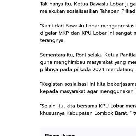
Keren Mewah
pH Balance dan
Pengharum
Tak hanya itu, Ketua Bawaslu Lobar ju
Nyaman Kemeja
Aroma
Ruangan Tidur
melakukan sosialisasikan Tahapan Pilka
Kerja Santai
Bubbelgum
Pengharum
Slimfit Formal
Vanilla &
Serbaguna
"Kami dari Bawaslu Lobar mengapresiasi 
Hazelnut
Linen Spray
digelar MKP dan KPU Lobar ini sangat 
terangnya.
Rp77.557
Rp37.400
Rp359.000
Sementara itu, Roni selaku Ketua Panitia
guna menghimbau masyarakat yang memi
Jas Hujan Pria
BETADINE
Jessie Beauty -
pilihnya pada pilkada 2024 mendatang
Wanita Dewasa
FEMININE
Bundle Ice
Setelan Jaket
HYGIENE
Cream Tint
Shopee
Shopee
Shopee
Celana Tebal
Pembersih
Liptint All
"Kegiatan sosialisasi ini kita bekerj
Aimon
Kewanitaan
Variant
kepada masyarakat agar menggunakan h
60ml
"Selain itu, kita bersama KPU Lobar me
khususnya Kabupaten Lombok Barat, " 