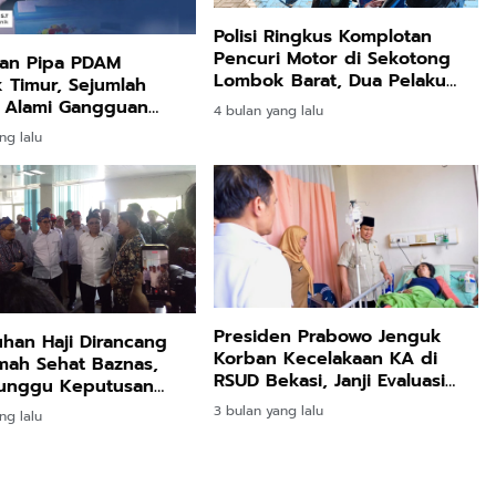
Polisi Ringkus Komplotan
Pencuri Motor di Sekotong
kan Pipa PDAM
Lombok Barat, Dua Pelaku
 Timur, Sejumlah
Utama Diamankan
h Alami Gangguan
4 bulan yang lalu
si Air
ng lalu
Presiden Prabowo Jenguk
han Haji Dirancang
Korban Kecelakaan KA di
mah Sehat Baznas,
RSUD Bekasi, Janji Evaluasi
Tunggu Keputusan
Total
3 bulan yang lalu
ng lalu