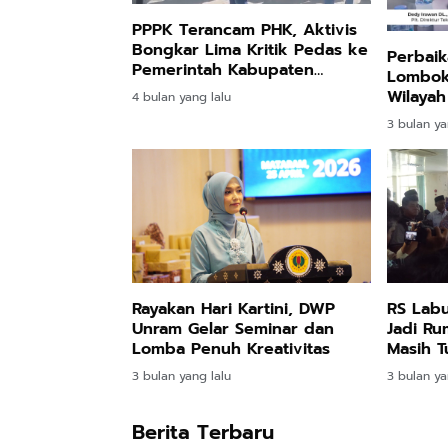
PPPK Terancam PHK, Aktivis
Bongkar Lima Kritik Pedas ke
Perbai
Pemerintah Kabupaten
Lombok
Lombok Barat
Wilaya
4 bulan yang lalu
Distribu
3 bulan ya
Rayakan Hari Kartini, DWP
RS Labu
Unram Gelar Seminar dan
Jadi Ru
Lomba Penuh Kreativitas
Masih 
Pusat
3 bulan yang lalu
3 bulan ya
Berita Terbaru