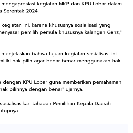
Ringan
ga mengapresiasi kegiatan MKP dan KPU Lobar dalam
Berkualitas
da Serentak 2024.
Premium Pria
Dan Wanita
kegiatan ini, karena khususnya sosialisasi yang
Sepatu Jogging
Hitam Navy Abu
menyasar pemilih pemula khususnya kalangan Genz,"
Putih Outdoor
Laki laki Dan
Perempuan
Rp59.999
Rp282.667
Rp77.557
 menjelaskan bahwa tujuan kegiatan sosialisasi ini
liki hak pilih agar benar benar menggunakan hak
BEBLISS EAU DE
DBS 8899 G Plus
Jas Hujan Pria
.
PARFUME
Shock Belakang
Wanita Dewasa
ROMANTIC
Motor Matic
Setelan Jaket
Shopee
Shopee
Shopee
SERIES BUY 1
Xride Soulgt
Celana Tebal
asama dengan KPU Lobar guna memberikan pemahaman
GET 3PCS
MioM3 Mio
Aimon
ak pilihnya dengan benar" ujarnya.
PARFUM
Smile Beat
SHIMMER SPRAY
Scoopy Genio
nsosialisasikan tahapan Pemilihan Kepala Daerah
UNISEX
Vario Fi Xeon
tutupnya.
PREMIUM
Fazzio Vario
TAHAN LAMA
125/150