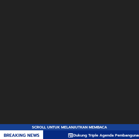
SCROLL UNTUK MELANJUTKAN MEMBACA
BREAKING NEWS
Dukung Triple Agenda Pembangunan, Pemprov