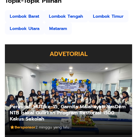
Topik-Topik Pilihan
Lombok Barat
Lombok Tengah
Lombok Timur
Lombok Utara
Mataram
ADVETORIAL
Peringati HUT ke-15, Garnita Malahayati NasDem
NTB bakal Gulirkan Program Restorasi 1500
Kakus Sekolah
Bersponsor
2 minggu yang lalu