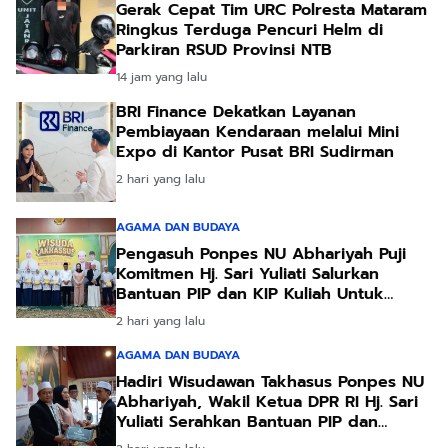
Gerak Cepat Tim URC Polresta Mataram
Ringkus Terduga Pencuri Helm di
Parkiran RSUD Provinsi NTB
14 jam yang lalu
BRI Finance Dekatkan Layanan
Pembiayaan Kendaraan melalui Mini
Expo di Kantor Pusat BRI Sudirman
2 hari yang lalu
AGAMA DAN BUDAYA
Pengasuh Ponpes NU Abhariyah Puji
Komitmen Hj. Sari Yuliati Salurkan
Bantuan PIP dan KIP Kuliah Untuk
Santri
2 hari yang lalu
AGAMA DAN BUDAYA
Hadiri Wisudawan Takhasus Ponpes NU
Abhariyah, Wakil Ketua DPR RI Hj. Sari
Yuliati Serahkan Bantuan PIP dan
Bantuan Program Sanitasi