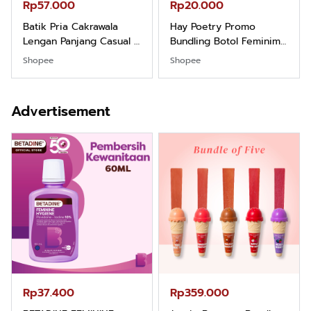
Rp57.000
Rp20.000
Batik Pria Cakrawala
Hay Poetry Promo
Lengan Panjang Casual -
Bundling Botol Feminim
Kemeja Batik Pria
Care Perawatan
Shopee
Shopee
Dewasa Lengan Panjang
Keputihan Kewanitaan
Kemeja Keren Mewah
Hygiene dengan pH
Nyaman Kemeja Kerja
Balance dan Aroma
Advertisement
Santai Slimfit Formal
Bubbelgum Vanilla &
Hazelnut
Rp37.400
Rp359.000