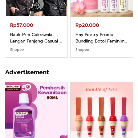
Rp57.000
Rp20.000
Batik Pria Cakrawala
Hay Poetry Promo
Lengan Panjang Casual -
Bundling Botol Feminim
Kemeja Batik Pria
Care Perawatan
Shopee
Shopee
Dewasa Lengan Panjang
Keputihan Kewanitaan
Kemeja Keren Mewah
Hygiene dengan pH
Nyaman Kemeja Kerja
Balance dan Aroma
Advertisement
Santai Slimfit Formal
Bubbelgum Vanilla &
Hazelnut