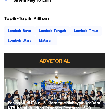
Sistem Play To Earn
Topik-Topik Pilihan
Lombok Barat
Lombok Tengah
Lombok Timur
Lombok Utara
Mataram
ADVETORIAL
Peringati HUT ke-15, Garnita Malahayati NasDem
NTB bakal Gulirkan Program Restorasi 1500