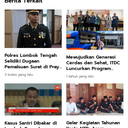
Berita Terkait
Polres Lombok Tengah
Mewujudkan Generasi
Selidiki Dugaan
Cerdas dan Sehat, ITDC
Pemalsuan Surat di Praya
Luncurkan Program
Barat, Terlapor Berinisial
Pencegahan Stunting
3 bulan yang lalu
1 tahun yang lalu
MND
dan Kegiatan Pojok Baca
Gelar Kegiatan Tahunan
Kasus Santri Dibakar di