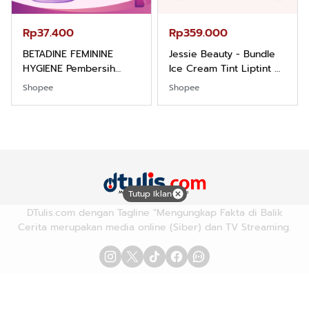
Rp37.400
Rp359.000
BETADINE FEMININE
Jessie Beauty - Bundle
HYGIENE Pembersih
Ice Cream Tint Liptint All
Kewanitaan 60ml
Variant
Shopee
Shopee
Tutup Iklan
DTulis.com dengan Tagline "Mengungkap Fakta di Balik
Cerita merupakan media online (Siber) dan TV Streaming.
Advetorial/Iklan
Karir
Redaksi
Pedoman Media Siber
Hubungi Kami
Kebijakan Privasi