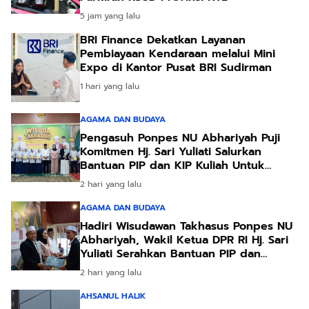
5 jam yang lalu
BRI Finance Dekatkan Layanan
Pembiayaan Kendaraan melalui Mini
Expo di Kantor Pusat BRI Sudirman
1 hari yang lalu
AGAMA DAN BUDAYA
Pengasuh Ponpes NU Abhariyah Puji
Komitmen Hj. Sari Yuliati Salurkan
Bantuan PIP dan KIP Kuliah Untuk
Santri
2 hari yang lalu
AGAMA DAN BUDAYA
Hadiri Wisudawan Takhasus Ponpes NU
Abhariyah, Wakil Ketua DPR RI Hj. Sari
Yuliati Serahkan Bantuan PIP dan
Bantuan Program Sanitasi
2 hari yang lalu
AHSANUL HALIK