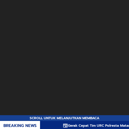
SCROLL UNTUK MELANJUTKAN MEMBACA
BREAKING NEWS
Gerak Cepat Tim URC Polresta Mataram Ringkus