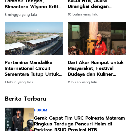
Kasta NTB, Acara
Lombok Tengah,
Dirangkai dengan
Bimantoro Wiyono Kritik
Peringatan Maulid dan
Keras Kinerja Polres dan
10 bulan yang lalu
3 minggu yang lalu
Santunan Anak Yatim
Pengawasan Ponpes
Pertamina Mandalika
Dari Akar Rumput untuk
International Circuit
Masyarakat, Festival
Sementara Tutup Untuk
Budaya dan Kuliner
Umum, Persiapan
Pringgarata 2025 Sukses
1 tahun yang lalu
11 bulan yang lalu
Maksimal untuk Gelaran
Digelar
MotoGP
Berita Terbaru
HUKUM
Gerak Cepat Tim URC Polresta Mataram
Ringkus Terduga Pencuri Helm di
Parkiran RSUD Provinsi NTB