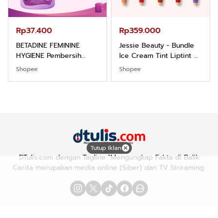
Rp37.400
Rp359.000
BETADINE FEMININE
Jessie Beauty - Bundle
HYGIENE Pembersih
Ice Cream Tint Liptint All
Kewanitaan 60ml
Variant
Shopee
Shopee
Tutup Iklan
DTulis.com dengan Tagline "Mengungkap Fakta di Balik
Cerita merupakan media online (Siber) dan TV Streaming.
Advetorial/Iklan
Karir
Redaksi
Pedoman Media Siber