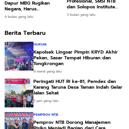
Profesional, SMSI NTB
Dapur MBG Rugikan
dan Solopos Institute
Negara, Harus
Gelar UKW Juni
Ditertibkan
3 bulan yang lalu
4 bulan yang lalu
Mendatang
Berita Terbaru
HUKUM
Kapolsek Lingsar Pimpin KRYD Akhir
Pekan, Sasar Tempat Hiburan dan
Tongkrongan
9 menit yang lalu
Peringati HUT RI ke-81, Pemdes dan
Karang Taruna Desa Taman Indah Gelar
Jalan Sehat
5 jam yang lalu
PEMPROV NTB
Pemprov NTB Dorong Manajemen
Risiko Menjadi Bagian dari Cara