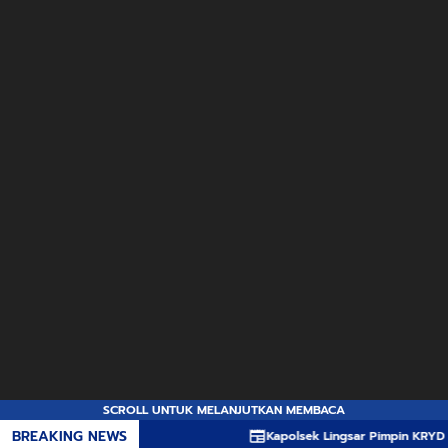
SCROLL UNTUK MELANJUTKAN MEMBACA
BREAKING NEWS
Kapolsek Lingsar Pimpin KRYD Akhir Pekan, S