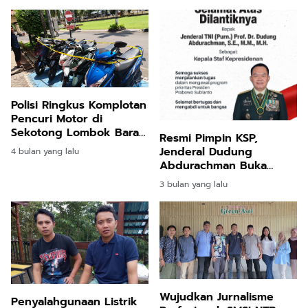
Polisi Ringkus Komplotan
Pencuri Motor di
Sekotong Lombok Barat,
Resmi Pimpin KSP,
Dua Pelaku Utama
Jenderal Dudung
4 bulan yang lalu
Diamankan
Abdurachman Buka
Aduan 24 Jam Kawal
3 bulan yang lalu
Program Prabowo
Wujudkan Jurnalisme
Penyalahgunaan Listrik