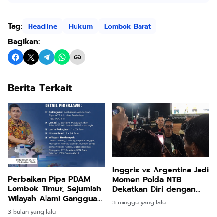
Tag:
Headline
Hukum
Lombok Barat
Bagikan:
Berita Terkait
Inggris vs Argentina Jadi
Perbaikan Pipa PDAM
Momen Polda NTB
Lombok Timur, Sejumlah
Dekatkan Diri dengan
Wilayah Alami Gangguan
Masyarakat
3 minggu yang lalu
Distribusi Air
3 bulan yang lalu