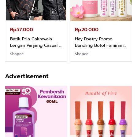
Rp57.000
Rp20.000
Batik Pria Cakrawala
Hay Poetry Promo
Lengan Panjang Casual -
Bundling Botol Feminim
Kemeja Batik Pria
Care Perawatan
Shopee
Shopee
Dewasa Lengan Panjang
Keputihan Kewanitaan
Kemeja Keren Mewah
Hygiene dengan pH
Nyaman Kemeja Kerja
Balance dan Aroma
Advertisement
Santai Slimfit Formal
Bubbelgum Vanilla &
Hazelnut