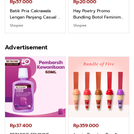
Rp57.000
Rp20.000
Batik Pria Cakrawala
Hay Poetry Promo
Lengan Panjang Casual -
Bundling Botol Feminim
Kemeja Batik Pria
Care Perawatan
Shopee
Shopee
Dewasa Lengan Panjang
Keputihan Kewanitaan
Kemeja Keren Mewah
Hygiene dengan pH
Nyaman Kemeja Kerja
Balance dan Aroma
Advertisement
Santai Slimfit Formal
Bubbelgum Vanilla &
Hazelnut
Rp37.400
Rp359.000