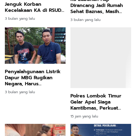
Jenguk Korban
Dirancang Jadi Rumah
Kecelakaan KA di RSUD
Sehat Baznas, Masih
Bekasi, Janji Evaluasi
Tunggu Keputusan Pusat
3 bulan yang lalu
3 bulan yang lalu
Total
Penyalahgunaan Listrik
Dapur MBG Rugikan
Negara, Harus
Ditertibkan
3 bulan yang lalu
Polres Lombok Timur
Gelar Apel Siaga
Kamtibmas, Perkuat
Kesiapan Pengamanan
15 jam yang lalu
HUT Ke-81 RI dan
Kunjungan Kapolri