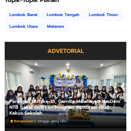
Lombok Barat
Lombok Tengah
Lombok Timur
Lombok Utara
Mataram
ADVETORIAL
Peringati HUT ke-15, Garnita Malahayati NasDem
NTB bakal Gulirkan Program Restorasi 1500
Kakus Sekolah
Bersponsor
2 minggu yang lalu