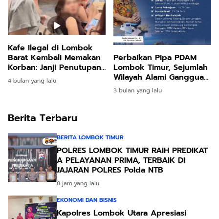
Kafe Ilegal di Lombok
Perbaikan Pipa PDAM
Barat Kembali Memakan
Lombok Timur, Sejumlah
Korban: Janji Penutupan
Wilayah Alami Gangguan
Bupati Hanya Omon
4 bulan yang lalu
Distribusi Air
Omon
3 bulan yang lalu
Berita Terbaru
BERITA LOMBOK TIMUR
POLRES LOMBOK TIMUR RAIH PREDIKAT
A PELAYANAN PRIMA, TERBAIK DI
JAJARAN POLRES Polda NTB
8 jam yang lalu
EKONOMI DAN BISNIS
Kapolres Lombok Utara Apresiasi