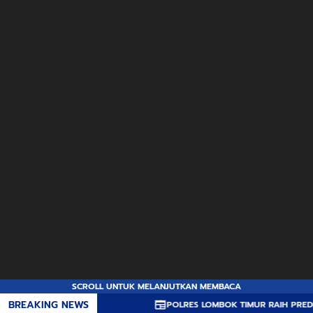
SCROLL UNTUK MELANJUTKAN MEMBACA
BREAKING NEWS
POLRES LOMBOK TIMUR RAIH PREDIKAT A PEL